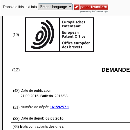
Translate this text into
(19)
DEMANDE
(12)
(43)
Date de publication:
21.09.2016
Bulletin 2016/38
(21)
Numéro de dépôt:
16159257.1
(22)
Date de dépôt:
08.03.2016
(84)
Etats contractants désignés: