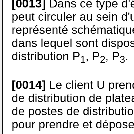
[0013]
Dans ce type d'é
peut circuler au sein d
représenté schématique
dans lequel sont dispo
distribution P
, P
, P
.
1
2
3
[0014]
Le client U pren
de distribution de plate
de postes de distributi
pour prendre et dépose