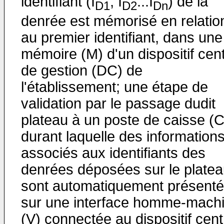
identifiant (I
, I
...I
) de la
D1
D2
Dn
denrée est mémorisé en relatio
au premier identifiant, dans une
mémoire (M) d'un dispositif cent
de gestion (DC) de
l'établissement; une étape de
validation par le passage dudit
plateau à un poste de caisse (C
durant laquelle des information
associés aux identifiants des
denrées déposées sur le plate
sont automatiquement présent
sur une interface homme-mach
(V) connectée au dispositif cent