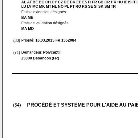
AL AT BE BG CH CY CZ DE DK EE ES FI FR GB GR HR HU IE IS IT L
LU LV MC MK MT NL NO PL PT RO RS SE SI SK SM TR
Etats d'extension désignés:
BA ME
Etats de validation désignés:
MA MD
(30)
Priorité:
16.03.2015
FR 1552084
(71)
Demandeur:
Polycaptil
25000 Besancon (FR)
PROCÉDÉ ET SYSTÈME POUR L'AIDE AU PAI
(54)