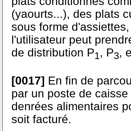
plats conditionnés comm
(yaourts...), des plats 
sous forme d'assiettes
l'utilisateur peut pren
de distribution P
, P
, 
1
3
[0017]
En fin de parcour
par un poste de caisse 
denrées alimentaires p
soit facturé.