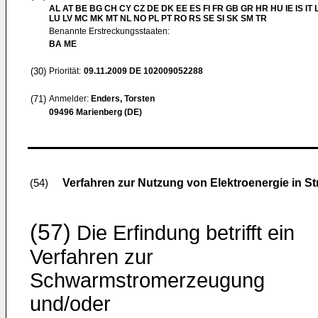
AL AT BE BG CH CY CZ DE DK EE ES FI FR GB GR HR HU IE IS IT L
LU LV MC MK MT NL NO PL PT RO RS SE SI SK SM TR
Benannte Erstreckungsstaaten:
BA ME
(30)
Priorität:
09.11.2009
DE 102009052288
(71)
Anmelder:
Enders, Torsten
09496 Marienberg (DE)
Verfahren zur Nutzung von Elektroenergie in 
(54)
(57)
Die Erfindung betrifft ein
Verfahren zur
Schwarmstromerzeugung
und/oder