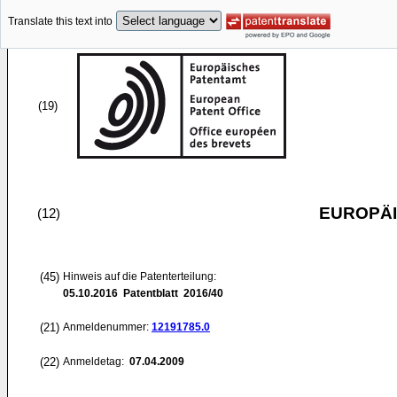
Translate this text into
(19)
EUROPÄI
(12)
(45)
Hinweis auf die Patenterteilung:
05.10.2016
Patentblatt 2016/40
(21)
Anmeldenummer:
12191785.0
(22)
Anmeldetag:
07.04.2009