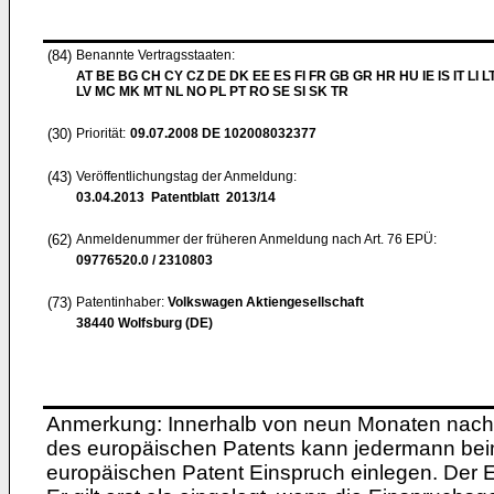
(84)
Benannte Vertragsstaaten:
AT BE BG CH CY CZ DE DK EE ES FI FR GB GR HR HU IE IS IT LI L
LV MC MK MT NL NO PL PT RO SE SI SK TR
(30)
Priorität:
09.07.2008
DE 102008032377
(43)
Veröffentlichungstag der Anmeldung:
03.04.2013
Patentblatt 2013/14
(62)
Anmeldenummer der früheren Anmeldung nach Art. 76 EPÜ:
09776520.0 / 2310803
(73)
Patentinhaber:
Volkswagen Aktiengesellschaft
38440 Wolfsburg (DE)
Anmerkung: Innerhalb von neun Monaten nach 
des europäischen Patents kann jedermann bei
europäischen Patent Einspruch einlegen. Der Ei