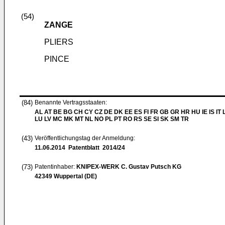
(54)
ZANGE
PLIERS
PINCE
(84)
Benannte Vertragsstaaten:
AL AT BE BG CH CY CZ DE DK EE ES FI FR GB GR HR HU IE IS IT L
LU LV MC MK MT NL NO PL PT RO RS SE SI SK SM TR
(43)
Veröffentlichungstag der Anmeldung:
11.06.2014
Patentblatt 2014/24
(73)
Patentinhaber:
KNIPEX-WERK C. Gustav Putsch KG
42349 Wuppertal (DE)