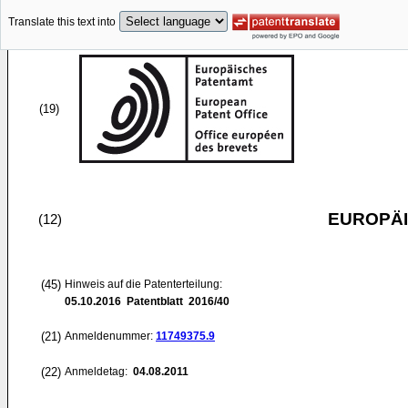
Translate this text into
(19)
EUROPÄI
(12)
(45)
Hinweis auf die Patenterteilung:
05.10.2016
Patentblatt 2016/40
(21)
Anmeldenummer:
11749375.9
(22)
Anmeldetag:
04.08.2011