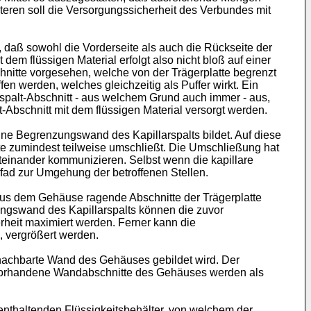
eren soll die Versorgungssicherheit des Verbundes mit
daß sowohl die Vorderseite als auch die Rückseite der
m flüssigen Material erfolgt also nicht bloß auf einer
schnitte vorgesehen, welche von der Trägerplatte begrenzt
 werden, welches gleichzeitig als Puffer wirkt. Ein
arspalt-Abschnitt - aus welchem Grund auch immer - aus,
-Abschnitt mit dem flüssigen Material versorgt werden.
ine Begrenzungswand des Kapillarspalts bildet. Auf diese
tte zumindest teilweise umschließt. Die Umschließung hat
miteinander kommunizieren. Selbst wenn die kapillare
Pfad zur Umgehung der betroffenen Stellen.
Aus dem Gehäuse ragende Abschnitte der Trägerplatte
ungswand des Kapillarspalts können die zuvor
rheit maximiert werden. Ferner kann die
, vergrößert werden.
benachbarte Wand des Gehäuses gebildet wird. Der
n vorhandene Wandabschnitte des Gehäuses werden als
 enthaltenden Flüssigkeitsbehälter, von welchem der