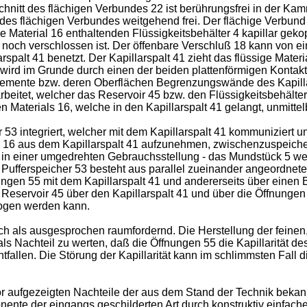
chnitt des flächigen Verbundes 22 ist berührungsfrei in der Ka
4 des flächigen Verbundes weitgehend frei. Der flächige Verbun
ge Material 16 enthaltenden Flüssigkeitsbehälter 4 kapillar gekop
 noch verschlossen ist. Der öffenbare Verschluß 18 kann von e
larspalt 41 benetzt. Der Kapillarspalt 41 zieht das flüssige Mate
 wird im Grunde durch einen der beiden plattenförmigen Kontakt
emente bzw. deren Oberflächen Begrenzungswände des Kapillars
rbeitet, welcher das Reservoir 45 bzw. den Flüssigkeitsbehälte
 Materials 16, welche in den Kapillarspalt 41 gelangt, unmittel
r 53 integriert, welcher mit dem Kapillarspalt 41 kommuniziert u
ial 16 aus dem Kapillarspalt 41 aufzunehmen, zwischenzuspeiche
n einer umgedrehten Gebrauchsstellung - das Mundstück 5 wei
er Pufferspeicher 53 besteht aus parallel zueinander angeordnete
ngen 55 mit dem Kapillarspalt 41 und andererseits über einen B
 Reservoir 45 über den Kapillarspalt 41 und über die Öffnungen
zogen werden kann.
ch als ausgesprochen raumfordernd. Die Herstellung der feinen,
als Nachteil zu werten, daß die Öffnungen 55 die Kapillarität de
tfallen. Die Störung der Kapillarität kann im schlimmsten Fall
or aufgezeigten Nachteile der aus dem Stand der Technik beka
ente der eingangs geschilderten Art durch konstruktiv einfach