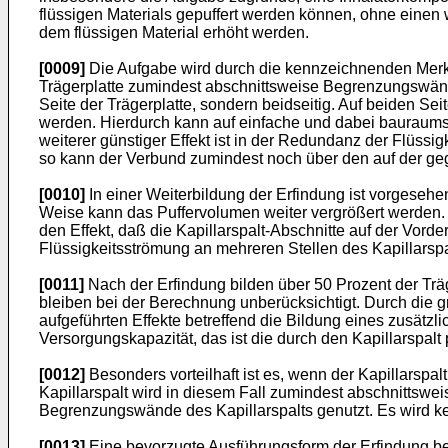
flüssigen Materials gepuffert werden können, ohne einen
dem flüssigen Material erhöht werden.
[0009]
Die Aufgabe wird durch die kennzeichnenden Merkm
Trägerplatte zumindest abschnittsweise Begrenzungswände 
Seite der Trägerplatte, sondern beidseitig. Auf beiden Sei
werden. Hierdurch kann auf einfache und dabei bauraumsp
weiterer günstiger Effekt ist in der Redundanz der Flüssi
so kann der Verbund zumindest noch über den auf der gege
[0010]
In einer Weiterbildung der Erfindung ist vorgeseh
Weise kann das Puffervolumen weiter vergrößert werden. B
den Effekt, daß die Kapillarspalt-Abschnitte auf der Vord
Flüssigkeitsströmung an mehreren Stellen des Kapillarspa
[0011]
Nach der Erfindung bilden über 50 Prozent der Tr
bleiben bei der Berechnung unberücksichtigt. Durch die 
aufgeführten Effekte betreffend die Bildung eines zusätz
Versorgungskapazität, das ist die durch den Kapillarspalt
[0012]
Besonders vorteilhaft ist es, wenn der Kapillarsp
Kapillarspalt wird in diesem Fall zumindest abschnitts
Begrenzungswände des Kapillarspalts genutzt. Es wird k
[0013]
Eine bevorzugte Ausführungsform der Erfindung betr