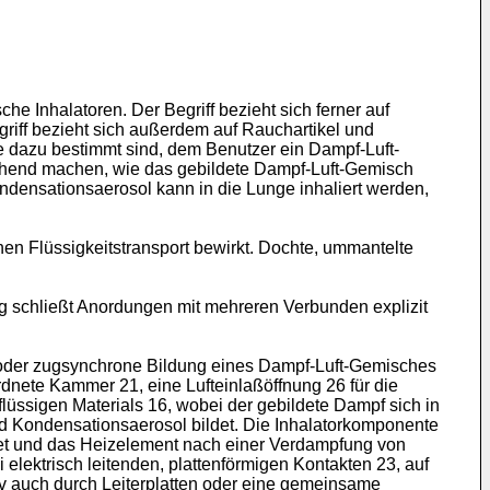
he Inhalatoren. Der Begriff bezieht sich ferner auf
egriff bezieht sich außerdem auf Rauchartikel und
se dazu bestimmt sind, dem Benutzer ein Dampf-Luft-
gehend machen, wie das gebildete Dampf-Luft-Gemisch
densationsaerosol kann in die Lunge inhaliert werden,
nen Flüssigkeitstransport bewirkt. Dochte, ummantelte
g schließt Anordungen mit mehreren Verbunden explizit
s- oder zugsynchrone Bildung eines Dampf-Luft-Gemisches
nete Kammer 21, eine Lufteinlaßöffnung 26 für die
lüssigen Materials 16, wobei der gebildete Dampf sich in
nd Kondensationsaerosol bildet. Die Inhalatorkomponente
ldet und das Heizelement nach einer Verdampfung von
 elektrisch leitenden, plattenförmigen Kontakten 23, auf
tiv auch durch Leiterplatten oder eine gemeinsame