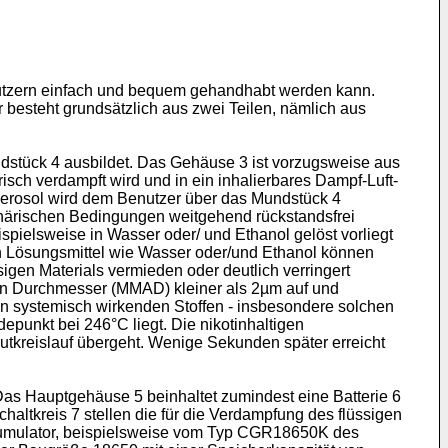
enutzern einfach und bequem gehandhabt werden kann.
r besteht grundsätzlich aus zwei Teilen, nämlich aus
ndstück 4 ausbildet. Das Gehäuse 3 ist vorzugsweise aus
risch verdampft wird und in ein inhalierbares Dampf-Luft-
erosol wird dem Benutzer über das Mundstück 4
sphärischen Bedingungen weitgehend rückstandsfrei
ispielsweise in Wasser oder/ und Ethanol gelöst vorliegt
en Lösungsmittel wie Wasser oder/und Ethanol können
igen Materials vermieden oder deutlich verringert
n Durchmesser (MMAD) kleiner als 2µm auf und
on systemisch wirkenden Stoffen - insbesondere solchen
epunkt bei 246°C liegt. Die nikotinhaltigen
lutkreislauf übergeht. Wenige Sekunden später erreicht
 Das Hauptgehäuse 5 beinhaltet zumindest eine Batterie 6
 Schaltkreis 7 stellen die für die Verdampfung des flüssigen
Akkumulator, beispielsweise vom Typ CGR18650K des