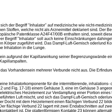
h der Begriff "Inhalator" auf medizinische wie nicht-medizinisc
en Stoffen, welche nicht als Arzneimittel deklariert sind. Der B
Europäische Patentklasse A24F47/00B enthalten sind, soweit die
r Begriff "Inhalator" soll auch keine Einschränkungen dahin
 Körper zugeführt wird. Das Dampf-Luft-Gemisch oder/und Kon
 Inhalation in die Lunge.
 allein aufgrund der Kapillarwirkung seiner Begrenzungswände ei
Kapillarspalten.
das Vorhandensein mehrerer Verbunde nicht aus. Die Erfindun
eine Inhalatorkomponente für die intermittierende, inhalation
12 und Fig. 17-18) einem Gehäuse 3, eine im Gehäuse 3 angeord
lektrisches Heizelement zur Verdampfung einer Portion eines f
geführten Luft mischt, und sich das Dampf-Luft-Gemisch oder/u
elcher Docht mit dem Heizelement einen flächigen Verbund 22 bi
 Der flächige Verbund 22 lagert mit zwei Endabschnitten auf zwei
kontaktiert ist. Die plattenförmigen Kontakte 23 können alterna