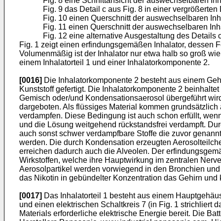
Fig. 8 eine Schnittansicht der auswechselbaren Inh
Fig. 9 das Detail c aus Fig. 8 in einer vergrößerten
Fig. 10 einen Querschnitt der auswechselbaren In
Fig. 11 einen Querschnitt der auswechselbaren In
Fig. 12 eine alternative Ausgestaltung des Details c 
Fig. 1 zeigt einen erfindungsgemäßen Inhalator, dessen 
Volumenmäßig ist der Inhalator nur etwa halb so groß wie 
einem Inhalatorteil 1 und einer Inhalatorkomponente 2.
[0016]
Die Inhalatorkomponente 2 besteht aus einem Gehäu
Kunststoff gefertigt. Die Inhalatorkomponente 2 beinhaltet
Gemisch oder/und Kondensationsaerosol übergeführt wir
dargeboten. Als flüssiges Material kommen grundsätzlich
verdampfen. Diese Bedingung ist auch schon erfüllt, wenn 
und die Lösung weitgehend rückstandsfrei verdampft. Dur
auch sonst schwer verdampfbare Stoffe die zuvor genannte
werden. Die durch Kondensation erzeugten Aerosolteilc
erreichen dadurch auch die Alveolen. Der erfindungsgemä
Wirkstoffen, welche ihre Hauptwirkung im zentralen Nerven
Aerosolpartikel werden vorwiegend in den Bronchien und A
das Nikotin in gebündelter Konzentration das Gehirn und 
[0017]
Das Inhalatorteil 1 besteht aus einem Hauptgehäuse
und einen elektrischen Schaltkreis 7 (in Fig. 1 strichliert 
Materials erforderliche elektrische Energie bereit. Die