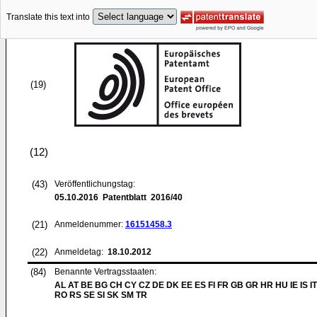
Translate this text into
(19)
(12)
(43)
Veröffentlichungstag:
05.10.2016
Patentblatt 2016/40
(21)
Anmeldenummer:
16151458.3
(22)
Anmeldetag:
18.10.2012
(84)
Benannte Vertragsstaaten:
AL AT BE BG CH CY CZ DE DK EE ES FI FR GB GR HR HU IE IS IT
RO RS SE SI SK SM TR