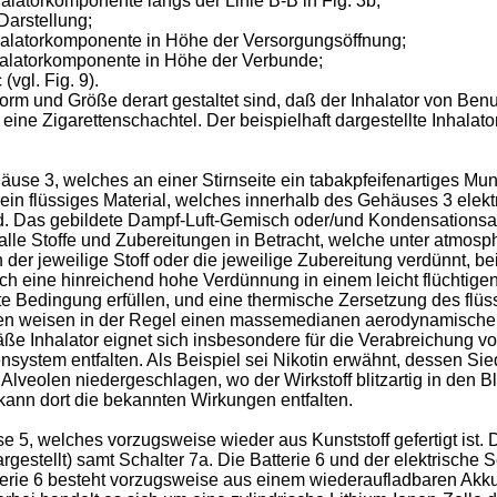
alatorkomponente längs der Linie B-B in Fig. 3b;
 Darstellung;
halatorkomponente in Höhe der Versorgungsöffnung;
halatorkomponente in Höhe der Verbunde;
(vgl. Fig. 9).
Form und Größe derart gestaltet sind, daß der Inhalator von B
eine Zigarettenschachtel. Der beispielhaft dargestellte Inhalato
se 3, welches an einer Stirnseite ein tabakpfeifenartiges Mu
 ein flüssiges Material, welches innerhalb des Gehäuses 3 elekt
d. Das gebildete Dampf-Luft-Gemisch oder/und Kondensationsa
 alle Stoffe und Zubereitungen in Betracht, welche unter atmo
der jeweilige Stoff oder die jeweilige Zubereitung verdünnt, be
ch eine hinreichend hohe Verdünnung in einem leicht flüchtig
 Bedingung erfüllen, und eine thermische Zersetzung des flüss
hen weisen in der Regel einen massemedianen aerodynamische
ße Inhalator eignet sich insbesondere für die Verabreichung v
system entfalten. Als Beispiel sei Nikotin erwähnt, dessen Sied
lveolen niedergeschlagen, wo der Wirkstoff blitzartig in den B
kann dort die bekannten Wirkungen entfalten.
 5, welches vorzugsweise wieder aus Kunststoff gefertigt ist.
dargestellt) samt Schalter 7a. Die Batterie 6 und der elektrische
 Batterie 6 besteht vorzugsweise aus einem wiederaufladbaren 