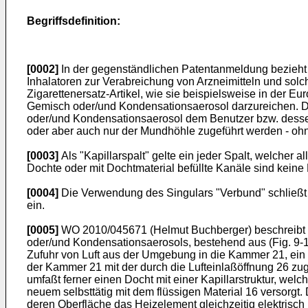
Begriffsdefinition:
[0002]
In der gegenständlichen Patentanmeldung bezieht sic
Inhalatoren zur Verabreichung von Arzneimitteln und solch
Zigarettenersatz-Artikel, wie sie beispielsweise in der 
Gemisch oder/und Kondensationsaerosol darzureichen. De
oder/und Kondensationsaerosol dem Benutzer bzw. dessen
oder aber auch nur der Mundhöhle zugeführt werden - ohne
[0003]
Als "Kapillarspalt" gelte ein jeder Spalt, welcher
Dochte oder mit Dochtmaterial befüllte Kanäle sind keine 
[0004]
Die Verwendung des Singulars "Verbund" schließt 
ein.
[0005]
WO 2010/045671
(Helmut Buchberger) beschreibt 
oder/und Kondensationsaerosols, bestehend aus (Fig. 9-
Zufuhr von Luft aus der Umgebung in die Kammer 21, ein e
der Kammer 21 mit der durch die Lufteinlaßöffnung 26 zu
umfaßt ferner einen Docht mit einer Kapillarstruktur, w
neuem selbsttätig mit dem flüssigen Material 16 versorgt.
deren Oberfläche das Heizelement gleichzeitig elektrisch 