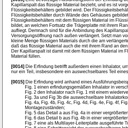
Kapillarspalt das flüssige Material bezieht, und es ist v
Flüssigkeitsbehälters gebildet wird. Der Flüssigkeitsbehäl
Flüssigkeitsbehälter durch Wände des Gehäuses gebildet.
Flüssigkeitsbehälters mit dem flüssigen Material im Flüs
bildet, an welchen Fortsatz die Trägerplatte mit ihrem Ran
aufliegt. Demnach sind für die Anbindung des Kapillarspal
Versorgungsöffnung nach außen verlängert. Setzt man vorau
kleine Menge flüssigen Materials durch die am verlänger
daß das flüssige Material auch die mit ihrem Rand an den 
Der Kapillarspalt ist damit mit dem flüssigen Material im 
Material füllen.
[0014]
Die Erfindung betrifft außerdem einen Inhalator,
nur ein Teil, insbesondere ein auswechselbares Teil eines
[0015]
Die Erfindung wird anhand eines Ausführungsbeisp
Fig. 1 einen erfindungsgemäßen Inhalator in vers
Fig. 2 den Inhalator nach Fig. 1 mit einem wieder
Fig. 3a und Fig 3b die auswechselbare Inhalatork
Fig. 4a, Fig. 4b, Fig. 4c, Fig. 4d, Fig. 4e, Fig. 4f
Montagezuständen;
Fig. 5 das Detail a aus Fig. 4a in einer vergrößerte
Fig. 6 das Detail b aus Fig. 4b in einer vergrößerte
Fig. 7 eine als Multilayer-Leiterplatte ausgeführte T