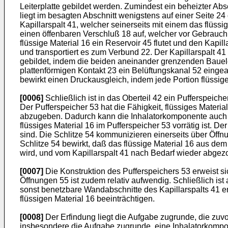
Leiterplatte gebildet werden. Zumindest ein beheizter Abs
liegt im besagten Abschnitt wenigstens auf einer Seite 2
Kapillarspalt 41, welcher seinerseits mit einem das flüssi
einen öffenbaren Verschluß 18 auf, welcher vor Gebrauch
flüssige Material 16 ein Reservoir 45 flutet und den Kapil
und transportiert es zum Verbund 22. Der Kapillarspalt 41
gebildet, indem die beiden aneinander grenzenden Bauel
plattenförmigen Kontakt 23 ein Belüftungskanal 52 eingea
bewirkt einen Druckausgleich, indem jede Portion flüssigen
[0006]
Schließlich ist in das Oberteil 42 ein Pufferspeiche
Der Pufferspeicher 53 hat die Fähigkeit, flüssiges Mater
abzugeben. Dadurch kann die Inhalatorkomponente auch i
flüssiges Material 16 im Pufferspeicher 53 vorrätig ist. D
sind. Die Schlitze 54 kommunizieren einerseits über Öffnu
Schlitze 54 bewirkt, daß das flüssige Material 16 aus dem
wird, und vom Kapillarspalt 41 nach Bedarf wieder abge
[0007]
Die Konstruktion des Pufferspeichers 53 erweist si
Öffnungen 55 ist zudem relativ aufwendig. Schließlich ist 
sonst benetzbare Wandabschnitte des Kapillarspalts 41 en
flüssigen Material 16 beeinträchtigen.
[0008]
Der Erfindung liegt die Aufgabe zugrunde, die zuv
insbesondere die Aufgabe zugrunde, eine Inhalatorkompon