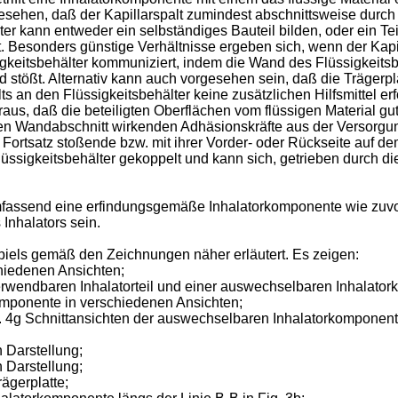
orgesehen, daß der Kapillarspalt zumindest abschnittsweise dur
ter kann entweder ein selbständiges Bauteil bilden, oder ein Tei
 Besonders günstige Verhältnisse ergeben sich, wenn der Kapi
sigkeitsbehälter kommuniziert, indem die Wand des Flüssigkeit
d stößt. Alternativ kann auch vorgesehen sein, daß die Trägerpl
ts an den Flüssigkeitsbehälter keine zusätzlichen Hilfsmittel er
s, daß die beteiligten Oberflächen vom flüssigen Material gut 
ten Wandabschnitt wirkenden Adhäsionskräfte aus der Versorgun
Fortsatz stoßende bzw. mit ihrer Vorder- oder Rückseite auf dem
Flüssigkeitsbehälter gekoppelt und kann sich, getrieben durch di
 umfassend eine erfindungsgemäße Inhalatorkomponente wie zuv
 Inhalators sein.
iels gemäß den Zeichnungen näher erläutert. Es zeigen:
chiedenen Ansichten;
verwendbaren Inhalatorteil und einer auswechselbaren Inhalato
omponente in verschiedenen Ansichten;
, Fig. 4g Schnittansichten der auswechselbaren Inhalatorkomponen
n Darstellung;
n Darstellung;
rägerplatte;