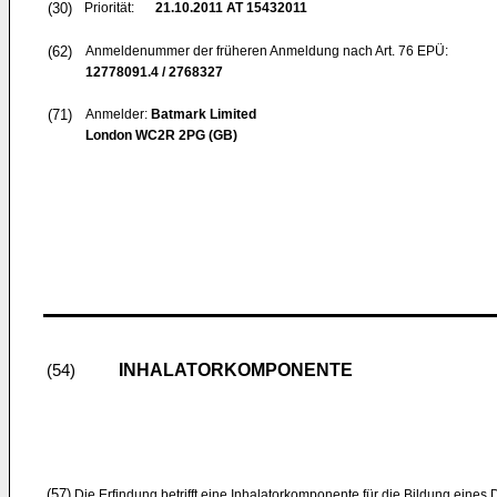
(30)
Priorität:
21.10.2011
AT 15432011
(62)
Anmeldenummer der früheren Anmeldung nach Art. 76 EPÜ:
12778091.4 / 2768327
(71)
Anmelder:
Batmark Limited
London WC2R 2PG (GB)
INHALATORKOMPONENTE
(54)
(57)
Die Erfindung betrifft eine Inhalatorkomponente für die Bildung eine