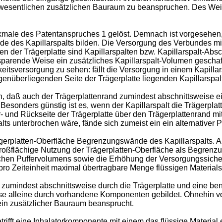
 wesentlichen zusätzlichen Bauraum zu beanspruchen. Des Weit
ale des Patentanspruches 1 gelöst. Demnach ist vorgesehen, 
des Kapillarspalts bilden. Die Versorgung des Verbundes mit de
ten der Trägerplatte sind Kapillarspalten bzw. Kapillarspalt-Ab
arende Weise ein zusätzliches Kapillarspalt-Volumen geschaffen
gkeitsversorgung zu sehen: fällt die Versorgung in einem Kapill
nüberliegenden Seite der Trägerplatte liegenden Kapillarspalt
en, daß auch der Trägerplattenrand zumindest abschnittsweise e
esonders günstig ist es, wenn der Kapillarspalt die Trägerpla
er- und Rückseite der Trägerplatte über den Trägerplattenrand 
lts unterbrochen wäre, fände sich zumeist ein ein alternativer 
ägerplatten-Oberfläche Begrenzungswände des Kapillarspalts. 
großflächige Nutzung der Trägerplatten-Oberfläche als Begrenz
lichen Puffervolumens sowie die Erhöhung der Versorgungssiche
 pro Zeiteinheit maximal übertragbare Menge flüssigen Materials
alt zumindest abschnittsweise durch die Trägerplatte und eine 
weise alleine durch vorhandene Komponenten gebildet. Ohnehi
ein zusätzlicher Bauraum beansprucht.
ifft eine Inhalatorkomponente mit einem das flüssige Material