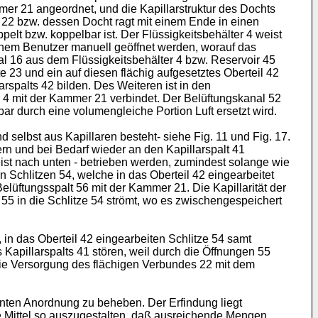
mmer 21 angeordnet, und die Kapillarstruktur des Dochts
d 22 bzw. dessen Docht ragt mit einem Ende in einen
pelt bzw. koppelbar ist. Der Flüssigkeitsbehälter 4 weist
inem Benutzer manuell geöffnet werden, worauf das
rial 16 aus dem Flüssigkeitsbehälter 4 bzw. Reservoir 45
e 23 und ein auf diesen flächig aufgesetztes Oberteil 42
palts 42 bilden. Des Weiteren ist in den
r 4 mit der Kammer 21 verbindet. Der Belüftungskanal 52
bar durch eine volumengleiche Portion Luft ersetzt wird.
nd selbst aus Kapillaren besteht- siehe Fig. 11 und Fig. 17.
rn und bei Bedarf wieder an den Kapillarspalt 41
st nach unten - betrieben werden, zumindest solange wie
n Schlitzen 54, welche in das Oberteil 42 eingearbeitet
elüftungsspalt 56 mit der Kammer 21. Die Kapillarität der
 55 in die Schlitze 54 strömt, wo es zwischengespeichert
 in das Oberteil 42 eingearbeiten Schlitze 54 samt
s Kapillarspalts 41 stören, weil durch die Öffnungen 55
 die Versorgung des flächigen Verbundes 22 mit dem
nnten Anordnung zu beheben. Der Erfindung liegt
e Mittel so auszugestalten, daß ausreichende Mengen