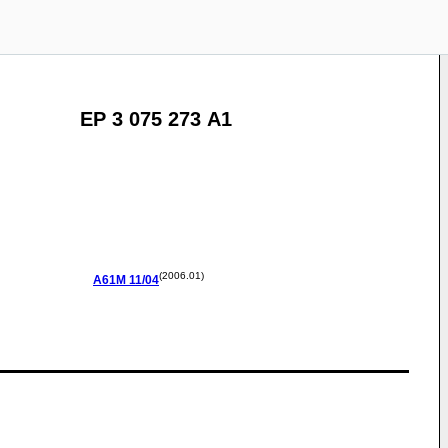
EP 3 075 273 A1
(2006.01)
A61M
11/04