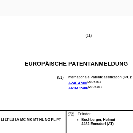
(11)
EUROPÄISCHE PATENTANMELDUNG
(51)
Internationale Patentklassifikation (IPC):
(2006.01)
A24F
47/00
(2006.01)
A61M
15/06
(72)
Erfinder:
 LI LT LU LV MC MK MT NL NO PL PT
Buchberger, Helmut
4482 Ennsdorf (AT)