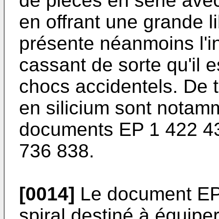
de pièces en série ave
en offrant une grande l
présente néanmoins l'in
cassant de sorte qu'il e
chocs accidentels. De t
en silicium sont notam
documents
EP 1 422 4
736 838
.
[0014]
Le document
EP
spiral destiné à équipe