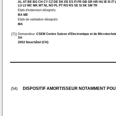
AL AT BE BG CH CY CZ DE DK EE ES FI FR GB GR HR HU IE IS IT L
LU LV MC MK MT NL NO PL PT RO RS SE SI SK SM TR
Etats d'extension désignés:
BA ME
Etats de validation désignés:
MA
(71)
Demandeur:
CSEM Centre Suisse d'Electronique et de Microtechni
SA
2002 Neuchâtel (CH)
DISPOSITIF AMORTISSEUR NOTAMMENT P
(54)