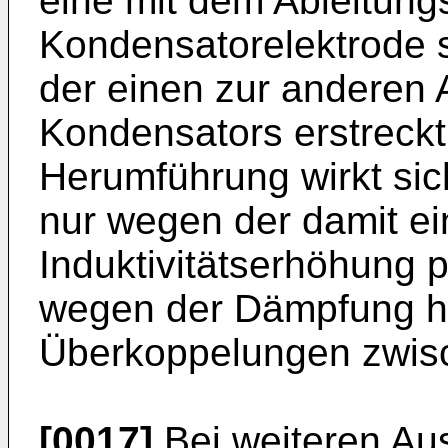
eine mit dem Ableitung
Kondensatorelektrode s
der einen zur anderen 
Kondensators erstreckt
Herumführung wirkt sich
nur wegen der damit 
Induktivitätserhöhung 
wegen der Dämpfung h
Überkoppelungen zwisc
[0017]
Bei weiteren Au