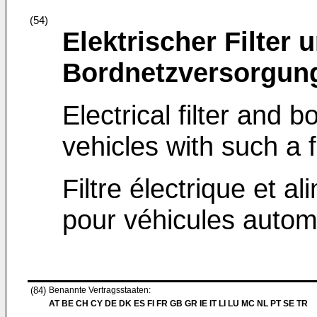
(54)
Elektrischer Filter 
Bordnetzversorgung
Electrical filter and b
vehicles with such a fi
Filtre électrique et 
pour véhicules automobi
(84)
Benannte Vertragsstaaten:
AT BE CH CY DE DK ES FI FR GB GR IE IT LI LU MC NL PT SE TR