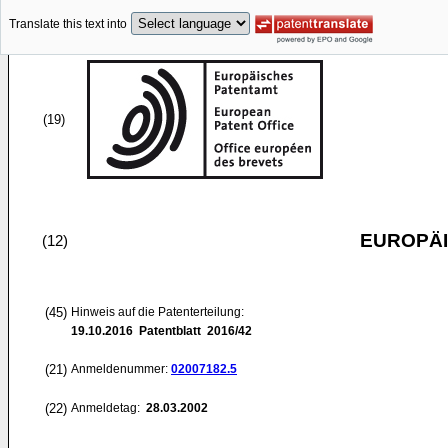
Translate this text into
(19)
EUROPÄI
(12)
(45)
Hinweis auf die Patenterteilung:
19.10.2016
Patentblatt 2016/42
(21)
Anmeldenummer:
02007182.5
(22)
Anmeldetag:
28.03.2002