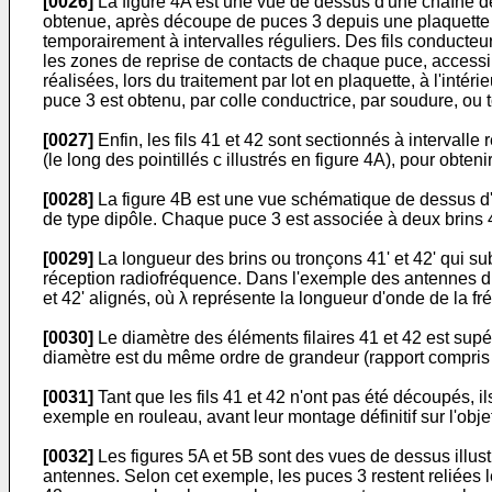
[0026]
La figure 4A est une vue de dessus d'une chaîne de
obtenue, après découpe de puces 3 depuis une plaquette 
temporairement à intervalles réguliers. Des fils conducteu
les zones de reprise de contacts de chaque puce, accessib
réalisées, lors du traitement par lot en plaquette, à l'in
puce 3 est obtenu, par colle conductrice, par soudure, ou
[0027]
Enfin, les fils 41 et 42 sont sectionnés à intervalle
(le long des pointillés c illustrés en figure 4A), pour obte
[0028]
La figure 4B est une vue schématique de dessus d'u
de type dipôle. Chaque puce 3 est associée à deux brins 41'
[0029]
La longueur des brins ou tronçons 41' et 42' qui su
réception radiofréquence. Dans l'exemple des antennes du t
et 42' alignés, où λ représente la longueur d'onde de la f
[0030]
Le diamètre des éléments filaires 41 et 42 est supér
diamètre est du même ordre de grandeur (rapport compris en
[0031]
Tant que les fils 41 et 42 n'ont pas été découpés, 
exemple en rouleau, avant leur montage définitif sur l'objet
[0032]
Les figures 5A et 5B sont des vues de dessus illust
antennes. Selon cet exemple, les puces 3 restent reliées l