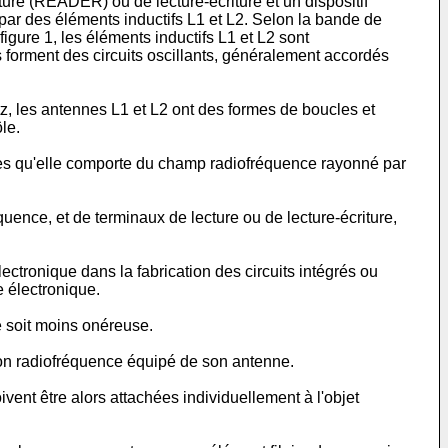
ure (READER) ou de lecture-écriture et un dispositif
 par des éléments inductifs L1 et L2. Selon la bande de
igure 1, les éléments inductifs L1 et L2 sont
s forment des circuits oscillants, généralement accordés
 les antennes L1 et L2 ont des formes de boucles et
le.
iques qu'elle comporte du champ radiofréquence rayonné par
ence, et de terminaux de lecture ou de lecture-écriture,
ectronique dans la fabrication des circuits intégrés ou
e électronique.
ne soit moins onéreuse.
ption radiofréquence équipé de son antenne.
vent être alors attachées individuellement à l'objet