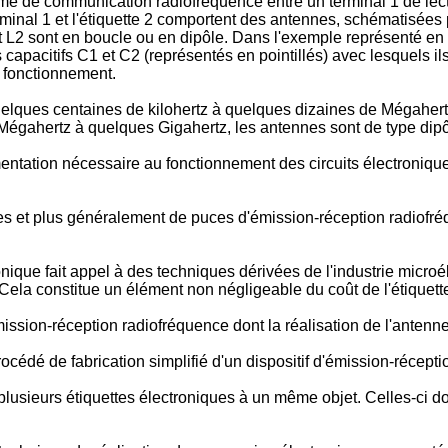
ème de communication radiofréquence entre un terminal 1 de lect
rminal 1 et l'étiquette 2 comportent des antennes, schématisées
t L2 sont en boucle ou en dipôle. Dans l'exemple représenté en f
capacitifs C1 et C2 (représentés en pointillés) avec lesquels il
 fonctionnement.
ques centaines de kilohertz à quelques dizaines de Mégahertz,
 Mégahertz à quelques Gigahertz, les antennes sont de type dipô
alimentation nécessaire au fonctionnement des circuits électron
s et plus généralement de puces d'émission-réception radiofréqu
onique fait appel à des techniques dérivées de l'industrie microél
Cela constitue un élément non négligeable du coût de l'étiquett
émission-réception radiofréquence dont la réalisation de l'anten
procédé de fabrication simplifié d'un dispositif d'émission-réce
lusieurs étiquettes électroniques à un même objet. Celles-ci doi