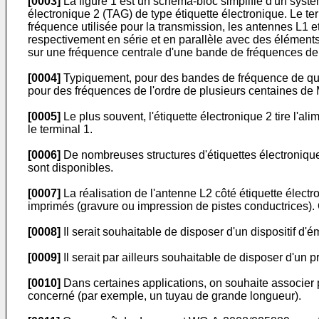
[0003]
La figure 1 est un schéma-bloc simplifié d'un syst
électronique 2 (TAG) de type étiquette électronique. Le te
fréquence utilisée pour la transmission, les antennes L1 e
respectivement en série et en parallèle avec des éléments 
sur une fréquence centrale d'une bande de fréquences de
[0004]
Typiquement, pour des bandes de fréquence de quel
pour des fréquences de l'ordre de plusieurs centaines de
[0005]
Le plus souvent, l'étiquette électronique 2 tire l'
le terminal 1.
[0006]
De nombreuses structures d'étiquettes électronique
sont disponibles.
[0007]
La réalisation de l'antenne L2 côté étiquette électr
imprimés (gravure ou impression de pistes conductrices). 
[0008]
Il serait souhaitable de disposer d'un dispositif d'
[0009]
Il serait par ailleurs souhaitable de disposer d'un 
[0010]
Dans certaines applications, on souhaite associer p
concerné (par exemple, un tuyau de grande longueur).