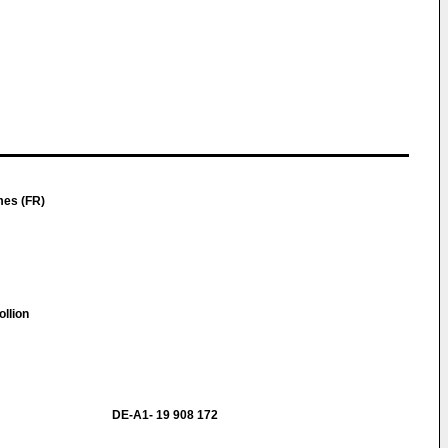
mes (FR)
llion
DE-A1- 19 908 172