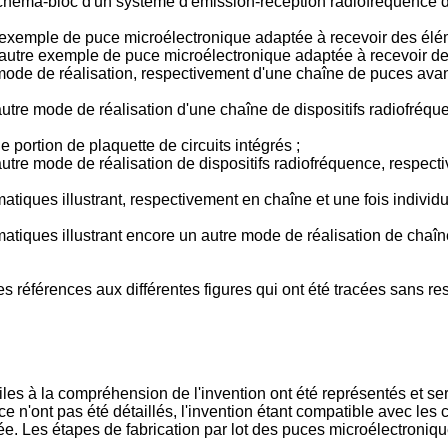
schéma-bloc d'un système d'émission-réception radiofréquence du
exemple de puce microélectronique adaptée à recevoir des éléme
autre exemple de puce microélectronique adaptée à recevoir des
ode de réalisation, respectivement d'une chaîne de puces avant 
autre mode de réalisation d'une chaîne de dispositifs radiofréq
 portion de plaquette de circuits intégrés ;
utre mode de réalisation de dispositifs radiofréquence, respecti
tiques illustrant, respectivement en chaîne et une fois individu
atiques illustrant encore un autre mode de réalisation de chaîn
éférences aux différentes figures qui ont été tracées sans res
les à la compréhension de l'invention ont été représentés et seron
ce n'ont pas été détaillés, l'invention étant compatible avec les
visée. Les étapes de fabrication par lot des puces microélectroniqu