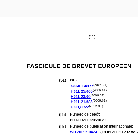
(11)
FASCICULE DE BREVET EUROPEEN
(51)
Int. Cl.:
(2006.01)
G06K
19/077
(2006.01)
H01L
25/065
(2006.01)
H01L
23/00
(2006.01)
H01L
21/683
(2006.01)
H01Q
1/22
(86)
Numéro de dépôt:
PCT/FR2008/051079
(87)
Numéro de publication internationale:
WO 2009/004243
(
08.01.2009
Gazette 