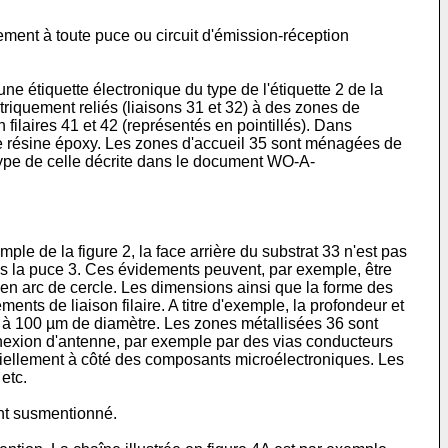
ement à toute puce ou circuit d'émission-réception
e étiquette électronique du type de l'étiquette 2 de la
triquement reliés (liaisons 31 et 32) à des zones de
filaires 41 et 42 (représentés en pointillés). Dans
 une résine époxy. Les zones d'accueil 35 sont ménagées de
 type de celle décrite dans le document
WO-A-
e de la figure 2, la face arrière du substrat 33 n'est pas
ans la puce 3. Ces évidements peuvent, par exemple, être
 en arc de cercle. Les dimensions ainsi que la forme des
ts de liaison filaire. A titre d'exemple, la profondeur et
0 à 100 µm de diamètre. Les zones métallisées 36 sont
nnexion d'antenne, par exemple par des vias conducteurs
ntiellement à côté des composants microélectroniques. Les
etc.
ent susmentionné.