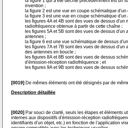
la figure 1 qui a été décrite précédemment est un 
invention ;
la figure 2 est une vue en coupe schématique d'un 
la figure 3 est une vue en coupe schématique d'un 
les figures 4A et 4B sont des vues de dessus d'un m
radiofréquence obtenue à partir de cette chaîne ;
les figures 5A et 5B sont des vues de dessus d'un 
antennes ;
la figure 6 est une vue schématique de dessus d'une
les figures 7A et 7B sont des vues de dessus d'un a
des antennes en boucle ;
les figures 8A et 8B sont des vues de dessus schéma
d'émission-réception radiofréquence ; et
les figures 9A et 9B sont des vues de dessus schém
[0019]
De mêmes éléments ont été désignés par de mêmes r
Description détaillée
[0020]
Par souci de clarté, seuls les étapes et éléments uti
internes aux dispositifs d'émission-réception radiofréquen
identifiants d'un objet, etc.) en fonction de l'application 
encore compatible avec les techniques usuelles.