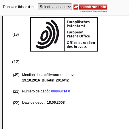
Translate this text into
(19)
(12)
(45)
Mention de la délivrance du brevet:
19.10.2016
Bulletin 2016/42
(21)
Numéro de dépôt:
08806014.0
(22)
Date de dépôt:
18.06.2008