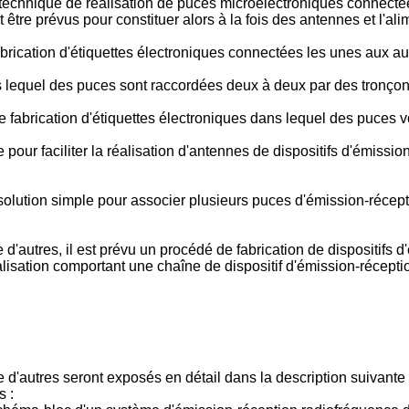
 technique de réalisation de puces microélectroniques connectée
ant être prévus pour constituer alors à la fois des antennes et l'
brication d'étiquettes électroniques connectées les unes aux au
 lequel des puces sont raccordées deux à deux par des tronçon
 fabrication d'étiquettes électroniques dans lequel des puces vo
que pour faciliter la réalisation d'antennes de dispositifs d'émiss
e solution simple pour associer plusieurs puces d'émission-récep
e d'autres, il est prévu un procédé de fabrication de dispositifs
alisation comportant une chaîne de dispositif d'émission-récept
 d'autres seront exposés en détail dans la description suivante d
s :