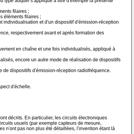
 type auquel s'applique à titre d'exemple la présente
nts filaires ;
 éléments filaires ;
individualisation et d'un dispositif d'émission-réception
uence, respectivement avant et après formation des
vement en chaîne et une fois individualisés, appliqué à
alisés, encore un autre mode de réalisation de dispositifs
e de dispositifs d'émission-réception radiofréquence.
pect d'échelle.
t décrits. En particulier, les circuits électroniques
 circuits usuels (par exemple capteurs de mesure,
es n'ont pas non plus été détaillées, l'invention étant là