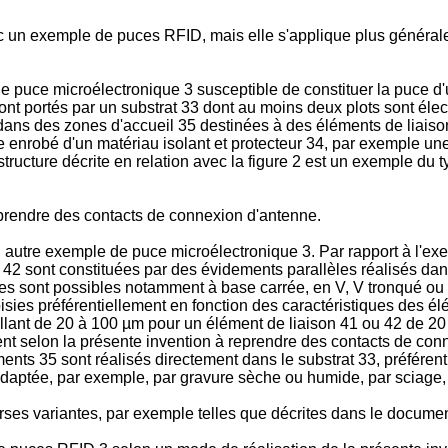
vec un exemple de puces RFID, mais elle s'applique plus général
puce microélectronique 3 susceptible de constituer la puce d'un
sont portés par un substrat 33 dont au moins deux plots sont élec
 dans des zones d'accueil 35 destinées à des éléments de liaison 
autre enrobé d'un matériau isolant et protecteur 34, par exemple
 structure décrite en relation avec la figure 2 est un exemple du
eprendre des contacts de connexion d'antenne.
utre exemple de puce microélectronique 3. Par rapport à l'exempl
et 42 sont constituées par des évidements parallèles réalisés d
res sont possibles notamment à base carrée, en V, V tronqué ou
s préférentiellement en fonction des caractéristiques des élémen
llant de 20 à 100 µm pour un élément de liaison 41 ou 42 de 2
nt selon la présente invention à reprendre des contacts de co
ments 35 sont réalisés directement dans le substrat 33, préfére
adaptée, par exemple, par gravure sèche ou humide, par sciage, 
verses variantes, par exemple telles que décrites dans le docum