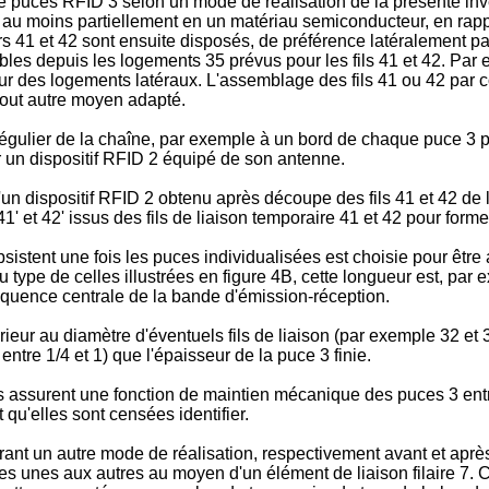
 puces RFID 3 selon un mode de réalisation de la présente inven
au moins partiellement en un matériau semiconducteur, en rapp
rs 41 et 42 sont ensuite disposés, de préférence latéralement pa
les depuis les logements 35 prévus pour les fils 41 et 42. Par e
térieur des logements latéraux. L'assemblage des fils 41 ou 42 pa
 tout autre moyen adapté.
 régulier de la chaîne, par exemple à un bord de chaque puce 3 pou
nir un dispositif RFID 2 équipé de son antenne.
n dispositif RFID 2 obtenu après découpe des fils 41 et 42 de 
 et 42' issus des fils de liaison temporaire 41 et 42 pour former
bsistent une fois les puces individualisées est choisie pour êtr
ype de celles illustrées en figure 4B, cette longueur est, par e
réquence centrale de la bande d'émission-réception.
ieur au diamètre d'éventuels fils de liaison (par exemple 32 et 3
tre 1/4 et 1) que l'épaisseur de la puce 3 finie.
ils assurent une fonction de maintien mécanique des puces 3 entr
 qu'elles sont censées identifier.
rant un autre mode de réalisation, respectivement avant et après
es unes aux autres au moyen d'un élément de liaison filaire 7. Ce