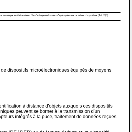
re formée par écrit et motivée. Elle n'est réputée formée qu'après paiement de la taxe d'opposition. (Art. 99(1)
on de dispositifs microélectroniques équipés de moyens
ntification à distance d'objets auxquels ces dispositifs
roniques peuvent se borner à la transmission d'un
apteurs intégrés à la puce, traitement de données reçues