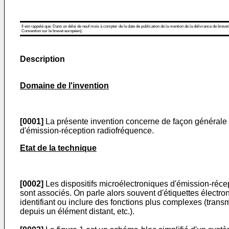
Il est rappelé que: Dans un délai de neuf mois à compter de la date de publication de la mention de la délivrance de brevet
Convention sur le brevet européen).
Description
Domaine de l'invention
[0001]
La présente invention concerne de façon générale le
d'émission-réception radiofréquence.
Etat de la technique
[0002]
Les dispositifs microélectroniques d'émission-récept
sont associés. On parle alors souvent d'étiquettes électro
identifiant ou inclure des fonctions plus complexes (tran
depuis un élément distant, etc.).