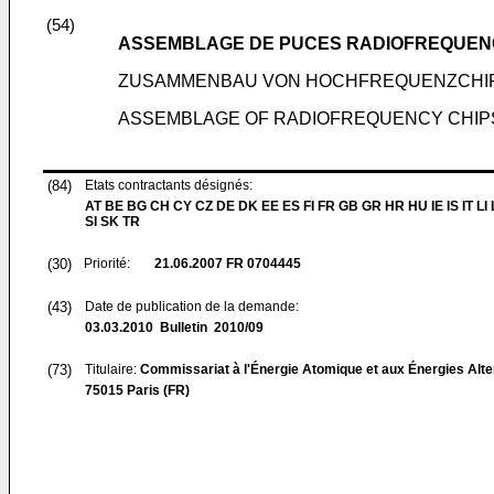
(54)
ASSEMBLAGE DE PUCES RADIOFREQUEN
ZUSAMMENBAU VON HOCHFREQUENZCHI
ASSEMBLAGE OF RADIOFREQUENCY CHIP
(84)
Etats contractants désignés:
AT BE BG CH CY CZ DE DK EE ES FI FR GB GR HR HU IE IS IT LI
SI SK TR
(30)
Priorité:
21.06.2007
FR 0704445
(43)
Date de publication de la demande:
03.03.2010
Bulletin 2010/09
(73)
Titulaire:
Commissariat à l'Énergie Atomique et aux Énergies Alte
75015 Paris (FR)