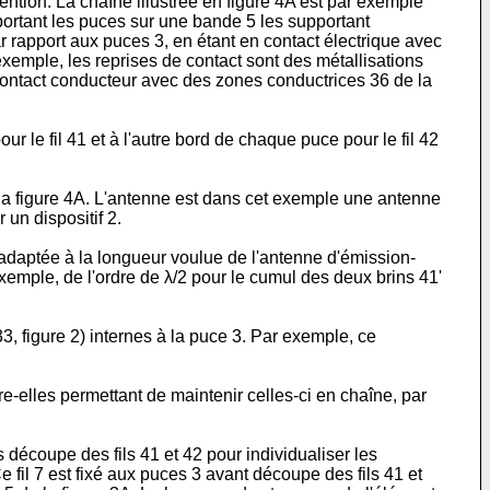
tion. La chaîne illustrée en figure 4A est par exemple
ortant les puces sur une bande 5 les supportant
r rapport aux puces 3, en étant en contact électrique avec
xemple, les reprises de contact sont des métallisations
r contact conducteur avec des zones conductrices 36 de la
r le fil 41 et à l'autre bord de chaque puce pour le fil 42
la figure 4A. L'antenne est dans cet exemple une antenne
 un dispositif 2.
e adaptée à la longueur voulue de l'antenne d'émission-
xemple, de l'ordre de λ/2 pour le cumul des deux brins 41'
3, figure 2) internes à la puce 3. Par exemple, ce
e-elles permettant de maintenir celles-ci en chaîne, par
 découpe des fils 41 et 42 pour individualiser les
 fil 7 est fixé aux puces 3 avant découpe des fils 41 et