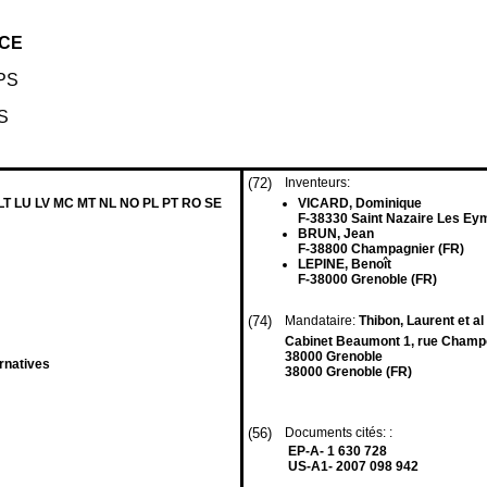
CE
PS
S
(72)
Inventeurs:
 LT LU LV MC MT NL NO PL PT RO SE
VICARD, Dominique
F-38330 Saint Nazaire Les Ey
BRUN, Jean
F-38800 Champagnier (FR)
LEPINE, Benoît
F-38000 Grenoble (FR)
(74)
Mandataire:
Thibon, Laurent et al
Cabinet Beaumont 1, rue Champo
38000 Grenoble
rnatives
38000 Grenoble (FR)
(56)
Documents cités: :
EP-A- 1 630 728
US-A1- 2007 098 942