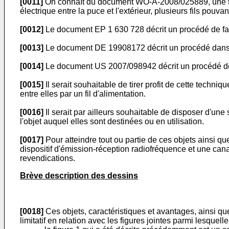
[0011]
On connaît du document
WO-A-2008/025889
, une
électrique entre la puce et l'extérieur, plusieurs fils pouv
[0012]
Le document
EP 1 630 728
décrit un procédé de fa
[0013]
Le document
DE 19908172
décrit un procédé dans
[0014]
Le document
US 2007/098942
décrit un procédé de
[0015]
Il serait souhaitable de tirer profit de cette techni
entre elles par un fil d'alimentation.
[0016]
Il serait par ailleurs souhaitable de disposer d'un
l'objet auquel elles sont destinées ou en utilisation.
[0017]
Pour atteindre tout ou partie de ces objets ainsi qu
dispositif d'émission-réception radiofréquence et une can
revendications.
Brève description des dessins
[0018]
Ces objets, caractéristiques et avantages, ainsi que
limitatif en relation avec les figures jointes parmi lesquelle