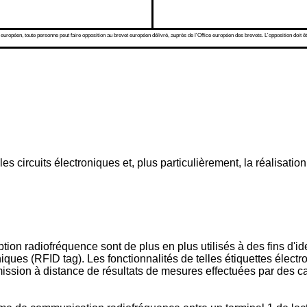
 européen, toute personne peut faire opposition au brevet européen délivré, auprès de l'Office européen des brevets. L'opposition doit êt
s circuits électroniques et, plus particulièrement, la réalisati
ion radiofréquence sont de plus en plus utilisés à des fins d'ide
niques (RFID tag). Les fonctionnalités de telles étiquettes élect
smission à distance de résultats de mesures effectuées par des c