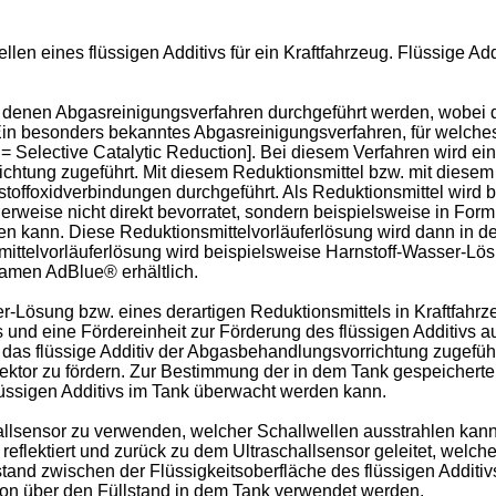
tellen eines flüssigen Additivs für ein Kraftfahrzeug. Flüssige A
i denen Abgasreinigungsverfahren durchgeführt werden, wobei 
in besonders bekanntes Abgasreinigungsverfahren, für welches ei
 Selective Catalytic Reduction]. Bei diesem Verfahren wird ein 
chtung zugeführt. Mit diesem Reduktionsmittel bzw. mit diesem 
offoxidverbindungen durchgeführt. Als Reduktionsmittel wird
rweise nicht direkt bevorratet, sondern beispielsweise in Form 
en kann. Diese Reduktionsmittelvorläuferlösung wird dann in
mittelvorläuferlösung wird beispielsweise Harnstoff-Wasser-Lösu
amen AdBlue® erhältlich.
r-Lösung bzw. eines derartigen Reduktionsmittels in Kraftfahrz
und eine Fördereinheit zur Förderung des flüssigen Additivs au
as flüssige Additiv der Abgasbehandlungsvorrichtung zugeführ
njektor zu fördern. Zur Bestimmung der in dem Tank gespeicherte
lüssigen Additivs im Tank überwacht werden kann.
hallsensor zu verwenden, welcher Schallwellen ausstrahlen kan
reflektiert und zurück zu dem Ultraschallsensor geleitet, welche
stand zwischen der Flüssigkeitsoberfläche des flüssigen Addit
tion über den Füllstand in dem Tank verwendet werden.