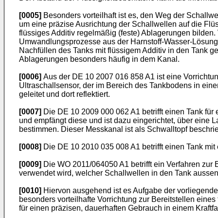
[0005]
Besonders vorteilhaft ist es, den Weg der Schallwe
um eine präzise Ausrichtung der Schallwellen auf die Flüss
flüssiges Additiv regelmäßig (feste) Ablagerungen bilden
Umwandlungsprozesse aus der Harnstoff-Wasser-Lösung s
Nachfüllen des Tanks mit flüssigem Additiv in den Tank ge
Ablagerungen besonders häufig in dem Kanal.
[0006]
Aus der
DE 10 2007 016 858 A1
ist eine Vorrichtu
Ultraschallsensor, der im Bereich des Tankbodens in eine
geleitet und dort reflektiert.
[0007]
Die
DE 10 2009 000 062 A1
betrifft einen Tank fü
und empfängt diese und ist dazu eingerichtet, über eine 
bestimmen. Dieser Messkanal ist als Schwalltopf beschri
[0008]
Die
DE 10 2010 035 008 A1
betrifft einen Tank m
[0009]
Die
WO 2011/064050 A1
betrifft ein Verfahren zu
verwendet wird, welcher Schallwellen in den Tank aussen
[0010]
Hiervon ausgehend ist es Aufgabe der vorliegenden
besonders vorteilhafte Vorrichtung zur Bereitstellen eines
für einen präzisen, dauerhaften Gebrauch in einem Kraftf