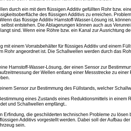
llen durch ein mit dem flüssigen Additiv gefüllten Rohr bzw. e
igkeitsoberfläche des flüssigen Additivs zu erreichen. Problema
. Wenn das flüssige Additiv Harnstoff-Wasser-Lösung ist, könne
elbst entstehen. Die Ablagerungen können auch aus Verunrei
langt sind. Wenn eine Röhre bzw. ein Kanal zur Ausrichtung der
ng mit einem Vorratsbehälter für flüssiges Additiv und einem F
m Rohr angeordnet ist. Die Schallwellen werden durch das Rohr
r eine Harnstoff-Wasser-Lösung, der einen Sensor zur Bestimmun
Laufzeitmessung der Wellen entlang einer Messstrecke zu einer 
eben.
it einem Sensor zur Bestimmung des Füllstands, welcher Schall
r Bestimmung eines Zustands eines Reduktionsmittels in einem R
det und Schallwellen empfängt..
 Erfindung, die geschilderten technischen Probleme zu lösen b
 flüssigen Additivs vorgestellt werden. Dabei soll der Aufbau d
ahrzeug sein.