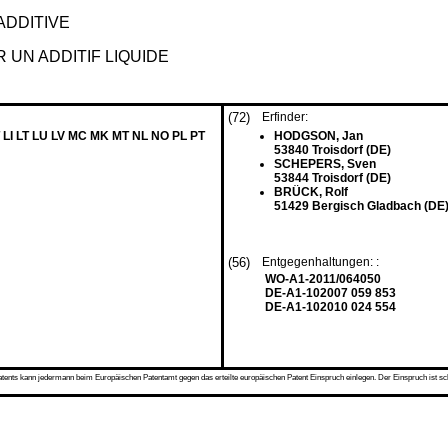
ADDITIVE
 UN ADDITIF LIQUIDE
(72)
Erfinder:
 LI LT LU LV MC MK MT NL NO PL PT
HODGSON, Jan
53840 Troisdorf (DE)
SCHEPERS, Sven
53844 Troisdorf (DE)
BRÜCK, Rolf
51429 Bergisch Gladbach (DE
(56)
Entgegenhaltungen: :
WO-A1-2011/064050
DE-A1-102007 059 853
DE-A1-102010 024 554
s kann jedermann beim Europäischen Patentamt gegen das erteilte europäischen Patent Einspruch einlegen. Der Einspruch ist schriftli