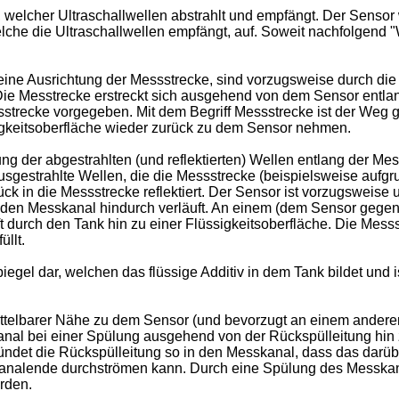
, welcher Ultraschallwellen abstrahlt und empfängt. Der Senso
welche die Ultraschallwellen empfängt, auf. Soweit nachfolgen
ine Ausrichtung der Messstrecke, sind vorzugsweise durch die
Die Messtrecke erstreckt sich ausgehend von dem Sensor entlan
strecke vorgegeben. Mit dem Begriff Messstrecke ist der Weg 
igkeitsoberfläche wieder zurück zu dem Sensor nehmen.
 der abgestrahlten (und reflektierten) Wellen entlang der Mess
gestrahlte Wellen, die die Messstrecke (beispielsweise aufgr
 in die Messstrecke reflektiert. Der Sensor ist vorzugsweise 
den Messkanal hindurch verläuft. An einem (dem Sensor gege
t durch den Tank hin zu einer Flüssigkeitsoberfläche. Die Me
üllt.
piegel dar, welchen das flüssige Additiv in dem Tank bildet und 
ttelbarer Nähe zu dem Sensor (und bevorzugt an einem ander
kanal bei einer Spülung ausgehend von der Rückspülleitung hi
mündet die Rückspülleitung so in den Messkanal, dass das dar
analende durchströmen kann. Durch eine Spülung des Messkan
rden.