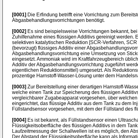
[0001]
Die Erfindung betrifft eine Vorrichtung zum Bereits
Abgasbehandlungsvorrichtungen benötigt.
[0002]
Es sind beispielsweise Vorrichtungen bekannt, be
Zuhilfenahme eines flüssigen Additivs gereinigt werden. E
selektiven katalytischen Reduktion [SCR-Verfahren, SCR =
(bevorzugt) flüssiges Additiv einer Abgasbehandlungsvorri
Abgasbehandlungsvorrichtung eine Umsetzung von Stickst
eingesetzt. Ammoniak wird im Kraftfahrzeugbereich übliche
Additiv der Abgasbehandlungsvorrichtung zugeführt werd
eigentlichen Reduktionsmittel) umgesetzt. Als Reduktions
prozentige Harnstoff-Wasser-Lösung unter dem Handelsn
[0003]
Zur Bereitstellung einer derartigen Harnstoff-Wasse
welche einen Tank zur Speicherung des flüssigen Additivs 
vergleichbarer Zugabeapparat vorgesehen, über welchen d
eingerichtet, das flüssige Additiv aus dem Tank zu dem I
Füllstandsensor vorgesehen, mit dem der Füllstand des f
[0004]
Es ist bekannt, als Füllstandsensor einen Ultrasc
Flüssigkeitsoberfläche des flüssigen Additivs in dem Tank 
Laufzeitmessung der Schallwellen ist es möglich, den Ab
Der Abstand der Flüssigkeitsoberfläche kann als Informa