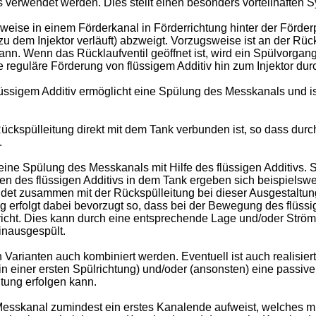
verwendet werden. Dies stellt einen besonders vorteilhaften Sy
sweise in einem Förderkanal in Förderrichtung hinter der Förde
u dem Injektor verläuft) abzweigt. Vorzugsweise ist an der Rüc
nn. Wenn das Rücklaufventil geöffnet ist, wird ein Spülvorgan
ne reguläre Förderung von flüssigem Additiv hin zum Injektor dur
flüssigem Additiv ermöglicht eine Spülung des Messkanals und i
e Rückspülleitung direkt mit dem Tank verbunden ist, so dass du
.
t eine Spülung des Messkanals mit Hilfe des flüssigen Additivs
des flüssigen Additivs in dem Tank ergeben sich beispielswei
det zusammen mit der Rückspülleitung bei dieser Ausgestaltun
g erfolgt dabei bevorzugt so, dass bei der Bewegung des flüssi
icht. Dies kann durch eine entsprechende Lage und/oder Ström
nausgespült.
rianten auch kombiniert werden. Eventuell ist auch realisiert
in einer ersten Spülrichtung) und/oder (ansonsten) eine passiv
itung erfolgen kann.
r Messkanal zumindest ein erstes Kanalende aufweist, welches m