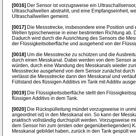
[0016]
Der Sensor ist vorzugsweise ein Ultraschallsensor
Ultraschallwellen abstrahlt, und eine Empfangseinheit, 
Ultraschallwellen gemeint.
[0017]
Die Messstrecke, insbesondere eine Position und e
Wellen typischerweise in einer bestimmten Richtung ab. 
Dadurch wird durch die Ausrichtung des Sensors die Mess
der Flüssigkeitsoberfläche und ausgehend von der Flüss
[0018]
Um die Messstrecke zu schützen und die Ausbreitung
durch einen Messkanal. Dabei werden von dem Sensor aus
würden, durch eine Wandung des Messkanals wieder zurück
Messstrecke ausgehend von dem Sensor zunächst durch 
verlässt die Messstrecke dann den Messkanal und verläuf
Füllstand des flüssigen Additivs im Tank mit Additiv ausgef
[0019]
Die Flüssigkeitsoberfläche stellt den Flüssigkeitss
flüssigen Additivs in dem Tank.
[0020]
Die Rückspülleitung mündet vorzugsweise in unmi
angeordnet ist) in den Messkanal ein. So kann der Mess
praktisch vollständig durchspült werden. Vorzugsweise 
dem Sensor hin zum (ersten oder gegenüberliegenden) K
Messkanal gebildet haben, zurück in den Tank gespült we