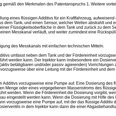
g gemäß den Merkmalen des Patentanspruchs 1. Weitere vorteil
tellung eines flüssigen Additivs für ein Kraftfahrzeug, aufweise
aus dem Tank, und einen Sensor, welcher Wellen abstrahlt und em
einer Flüssigkeitsoberfläche in dem Tank und zurück zu dem Se
einen Messkanal verläuft, und weiter zumindest eine Rückspül
igung des Messkanals mit einfachen technischen Mitteln.
Additivs umfasst neben dem Tank und der Fördereinheit vorzugsw
ührt werden kann. Der Injektor kann insbesondere ein Dosierven
en (aktiv betätigbaren und/oder passiv agierenden) Vorrichtungen
 vorzugsweise über eine Leitung mit der Fördereinheit und dem
en Additivs vorzugsweise eine Pumpe auf. Eine Dosierung des f
nen Menge oder eines vorgegebenen Massenstroms des flüssige
ührt werden. Wenn die Fördereinheit die Dosierung vorgibt, we
u eingestellt werden kann. Wenn die Dosierung mit Hilfe des Inj
dann vorzugsweise eine Pumpe auf, mit der das flüssige Additi
 Dosierventils in dem Injektor kann dann die einer Abgasbehand