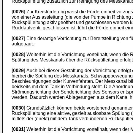
Rückspülleitung zusätzlich zur Reinigung des Messkanals 
[0026]
Zur Kreisförderung weist die Fördereinheit vorzug
von einer Auslassleitung (die von der Pumpe in Richtung z
Rückspülleitung aktiv geöffnet und geschlossen werden ka
Rücklaufventil geschlossen ist, führt die Fördereinheit ei
[0027]
Eine derartige Vorrichtung zur Bereitstellung von 
aufgebaut.
[0028]
Weiterhin ist die Vorrichtung vorteilhaft, wenn di
Spülung des Messkanals über die Rückspülleitung erfolgt
[0029]
Auch bei dieser Gestaltung der Vorrichtung erfolg
hierbei die Spülung des Messkanals. Schwappbewegungen 
Beschleunigungen oder Kurvenfahrten. Der Messkanal bil
beidseits mit dem Tank in Verbindung steht. Die Anordnun
Strömungsrichtung der Senderichtung des Sensors entspr
werden. Dadurch werden Ablagerungen aus dem Kanal hi
[0030]
Grundsätzlich können beide vorstehend genannten Va
Rückspülleitung eine aktive, gezielt auslösbare Spülung (
mittels der (direkt) mit dem Tank verbundenen Rückspülle
[0031]
Weiterhin ist die Vorrichtung vorteilhaft, wenn de