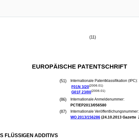
(11)
EUROPÄISCHE PATENTSCHRIFT
(51)
Internationale Patentklassifikation (IPC):
(2006.01)
F01N
3/20
(2006.01)
G01F
23/00
(86)
Internationale Anmeldenummer:
PCT/EP2013/056580
(87)
Internationale Veröffentlichungsnummer:
WO 2013/156286
(
24.10.2013
Gazette 
S FLÜSSIGEN ADDITIVS