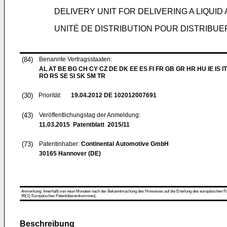
DELIVERY UNIT FOR DELIVERING A LIQUID 
UNITÉ DE DISTRIBUTION POUR DISTRIBUER
(84)
Benannte Vertragsstaaten:
AL AT BE BG CH CY CZ DE DK EE ES FI FR GB GR HR HU IE IS IT
RO RS SE SI SK SM TR
(30)
Priorität:
19.04.2012
DE 102012007691
(43)
Veröffentlichungstag der Anmeldung:
11.03.2015
Patentblatt 2015/11
(73)
Patentinhaber:
Continental Automotive GmbH
30165 Hannover (DE)
Anmerkung: Innerhalb von neun Monaten nach der Bekanntmachung des Hinweises auf die Erteilung des europäischen Patent
99(1) Europäisches Patentübereinkommen).
Beschreibung