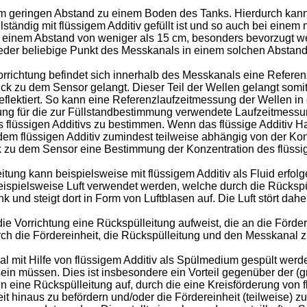
m geringen Abstand zu einem Boden des Tanks. Hierdurch kann 
lständig mit flüssigem Additiv gefüllt ist und so auch bei einem
n einem Abstand von weniger als 15 cm, besonders bevorzugt w
 jeder beliebige Punkt des Messkanals in einem solchen Abstan
orrichtung befindet sich innerhalb des Messkanals eine Referenz
ck zu dem Sensor gelangt. Dieser Teil der Wellen gelangt somit
eflektiert. So kann eine Referenzlaufzeitmessung der Wellen in
ng für die zur Füllstandbestimmung verwendete Laufzeitmessu
flüssigen Additivs zu bestimmen. Wenn das flüssige Additiv Har
em flüssigen Additiv zumindest teilweise abhängig von der Ko
 zu dem Sensor eine Bestimmung der Konzentration des flüssige
ng kann beispielsweise mit flüssigem Additiv als Fluid erfolgen
eispielsweise Luft verwendet werden, welche durch die Rückspü
 und steigt dort in Form von Luftblasen auf. Die Luft stört dahe
 die Vorrichtung eine Rückspülleitung aufweist, die an die Förd
ch die Fördereinheit, die Rückspülleitung und den Messkanal z
l mit Hilfe von flüssigem Additiv als Spülmedium gespült werden
n müssen. Dies ist insbesondere ein Vorteil gegenüber der (g
in eine Rückspülleitung auf, durch die eine Kreisförderung von 
it hinaus zu befördern und/oder die Fördereinheit (teilweise) z