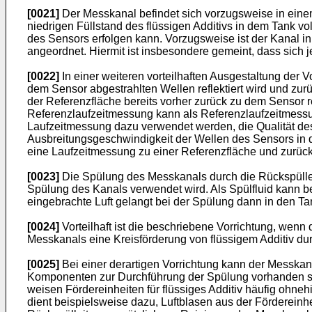
[0021]
Der Messkanal befindet sich vorzugsweise in eine
niedrigen Füllstand des flüssigen Additivs in dem Tank vol
des Sensors erfolgen kann. Vorzugsweise ist der Kanal i
angeordnet. Hiermit ist insbesondere gemeint, dass sich
[0022]
In einer weiteren vorteilhaften Ausgestaltung der V
dem Sensor abgestrahlten Wellen reflektiert wird und zurü
der Referenzfläche bereits vorher zurück zu dem Sensor r
Referenzlaufzeitmessung kann als Referenzlaufzeitmessu
Laufzeitmessung dazu verwendet werden, die Qualität des 
Ausbreitungsgeschwindigkeit der Wellen des Sensors in d
eine Laufzeitmessung zu einer Referenzfläche und zurück
[0023]
Die Spülung des Messkanals durch die Rückspülleitu
Spülung des Kanals verwendet wird. Als Spülfluid kann b
eingebrachte Luft gelangt bei der Spülung dann in den Tank
[0024]
Vorteilhaft ist die beschriebene Vorrichtung, wenn
Messkanals eine Kreisförderung von flüssigem Additiv dur
[0025]
Bei einer derartigen Vorrichtung kann der Messkana
Komponenten zur Durchführung der Spülung vorhanden sei
weisen Fördereinheiten für flüssiges Additiv häufig ohneh
dient beispielsweise dazu, Luftblasen aus der Fördereinhe