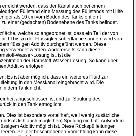
erreicht werden, dass der Kanal auch bei einem
 niedrigen Füllstand eine Messung des Füllstands mit Hilfe
eniger als 10 cm vom Boden des Tanks entfernt
d zu einer (gedachten) Bodenebene des Tanks befindet.
fläche, welche so angeordnet ist, dass ein Teil der von
 nicht bis zu der Flüssigkeitsoberfläche sondern wird von
 dem flüssigen Additiv durchgeführt werden. Diese
ng verwendet werden. Andererseits kann diese
nstoff-Wasser-Lösung ist, ist die
nzentration der Harnstoff-Wasser-Lösung. So kann über
n Additivs erfolgen.
. Es ist aber möglich, dass ein weiteres Fluid zur
lleitung in den Messkanal eingebracht wird. Die
r in dem Tank nicht.
ereinheit angeschlossen ist und zur Spülung des
urück in den Tank ermöglicht.
. Dies ist besonders vorteilhaft, weil wenig zusätzliche
rundsätzlich auch möglichen) Spülung mit Luft. Außerdem
flüssigem Additiv möglich ist. Diese Rückspülleitungen
u leeren. Bei der beschriebenen Vorrichtung kann diese