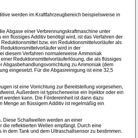
dditive werden im Kraftfahrzeugbereich beispielsweise in
die Abgase einer Verbrennungskraftmaschine unter
n flüssiges Additiv benötigt wird, ist das Verfahren der
Reduktionsmittel bzw. ein Reduktionsmittelvorläufer als
Reduktionsmittelvorläufer wird in der
 bei diesem Verfahren normalerweise Ammoniak
einer Reduktionsmittelvorläuferlösung, die als flüssiges
 der Abgasbehandlungsvorrichtung zu Ammoniak (dem
ng eingesetzt. Für die Abgasreinigung ist eine 32,5
eugen ist eine Vorrichtung zur Bereitstellung vorgesehen,
fweist. Außerdem ist typischerweise ein Injektor oder ein
t werden kann. Die Fördereinheit ist dann dazu
n Menge an flüssigem Additiv ist regelmäßig ein
n. Diese Schallwellen werden an einer
r die reflektierten Wellen empfängt. Durch eine
ivs in dem Tank und dem Ultraschallsensor zu bestimmen.