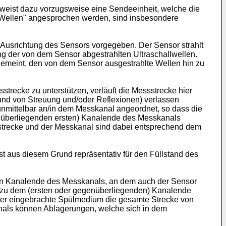
r weist dazu vorzugsweise eine Sendeeinheit, welche die
d "Wellen" angesprochen werden, sind insbesondere
 Ausrichtung des Sensors vorgegeben. Der Sensor strahlt
g der von dem Sensor abgestrahlten Ultraschallwellen.
gemeint, den von dem Sensor ausgestrahlte Wellen hin zu
strecke zu unterstützen, verläuft die Messstrecke hier
und von Streuung und/oder Reflexionen) verlassen
unmittelbar an/in dem Messkanal angeordnet, so dass die
nüberliegenden ersten) Kanalende des Messkanals
ssstrecke und der Messkanal sind dabei entsprechend dem
ist aus diesem Grund repräsentativ für den Füllstand des
en Kanalende des Messkanals, an dem auch der Sensor
n zu dem (ersten oder gegenüberliegenden) Kanalende
über eingebrachte Spülmedium die gesamte Strecke von
als können Ablagerungen, welche sich in dem