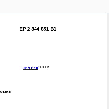
EP 2 844 851 B1
(2006.01)
F01N
11/00
2013/43)