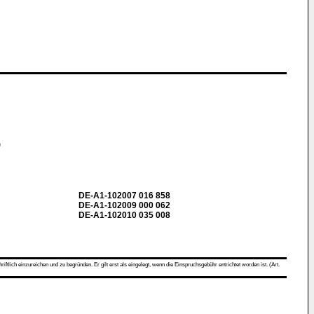
)
DE-A1-102007 016 858
DE-A1-102009 000 062
DE-A1-102010 035 008
ch einzureichen und zu begründen. Er gilt erst als eingelegt, wenn die Einspruchsgebühr entrichtet worden ist. (Art.