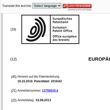
Translate this text into
(19)
EUROPÄI
(12)
(45)
Hinweis auf die Patenterteilung:
19.10.2016
Patentblatt 2016/42
(21)
Anmeldenummer:
13750010.4
(22)
Anmeldetag:
02.08.2013