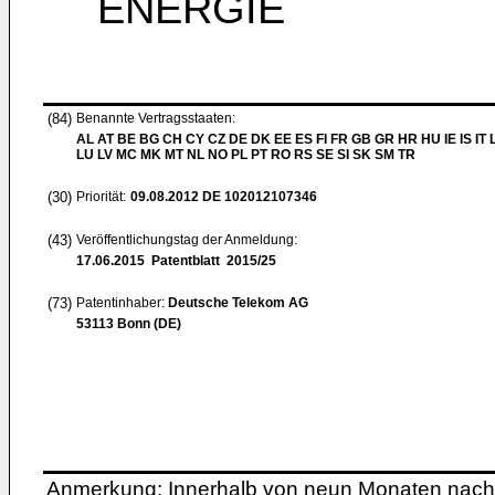
ÉNERGIE
(84)
Benannte Vertragsstaaten:
AL AT BE BG CH CY CZ DE DK EE ES FI FR GB GR HR HU IE IS IT L
LU LV MC MK MT NL NO PL PT RO RS SE SI SK SM TR
(30)
Priorität:
09.08.2012
DE 102012107346
(43)
Veröffentlichungstag der Anmeldung:
17.06.2015
Patentblatt 2015/25
(73)
Patentinhaber:
Deutsche Telekom AG
53113 Bonn (DE)
Anmerkung: Innerhalb von neun Monaten nach 