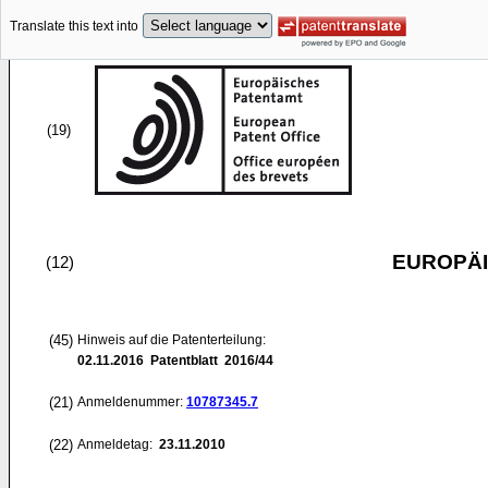
Translate this text into
(19)
EUROPÄI
(12)
(45)
Hinweis auf die Patenterteilung:
02.11.2016
Patentblatt 2016/44
(21)
Anmeldenummer:
10787345.7
(22)
Anmeldetag:
23.11.2010