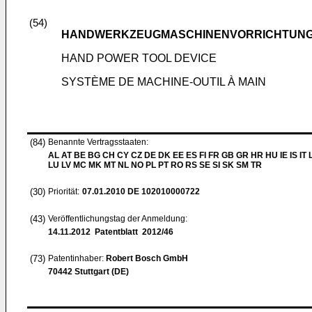
(54)
HANDWERKZEUGMASCHINENVORRICHTUN
HAND POWER TOOL DEVICE
SYSTÈME DE MACHINE-OUTIL À MAIN
(84)
Benannte Vertragsstaaten:
AL AT BE BG CH CY CZ DE DK EE ES FI FR GB GR HR HU IE IS IT L
LU LV MC MK MT NL NO PL PT RO RS SE SI SK SM TR
(30)
Priorität:
07.01.2010
DE 102010000722
(43)
Veröffentlichungstag der Anmeldung:
14.11.2012
Patentblatt 2012/46
(73)
Patentinhaber:
Robert Bosch GmbH
70442 Stuttgart (DE)