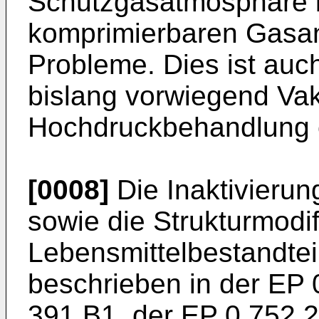
Schutzgasatmosphäre b
komprimierbaren Gasan
Probleme. Dies ist auc
bislang vorwiegend Va
Hochdruckbehandlung e
[0008]
Die Inaktivieru
sowie die Strukturmodif
Lebensmittelbestandtei
beschrieben in der
EP 
391 B1
, der
EP 0 752 