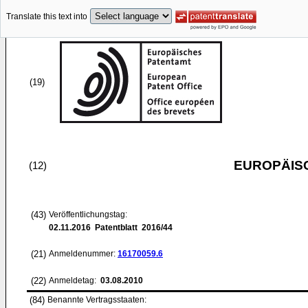
Translate this text into
(19)
EUROPÄIS
(12)
(43)
Veröffentlichungstag:
02.11.2016
Patentblatt 2016/44
(21)
Anmeldenummer:
16170059.6
(22)
Anmeldetag:
03.08.2010
(84)
Benannte Vertragsstaaten: