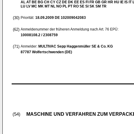
AL AT BE BG CH CY CZ DE DK EE ES FI FR GB GR HR HU IE IS IT L
LU LV MC MK MT NL NO PL PT RO SE SI SK SM TR
(30)
Priorität:
18.09.2009
DE 102009042083
(62)
Anmeldenummer der früheren Anmeldung nach Art. 76 EPÜ:
10008108.2 / 2308759
(71)
Anmelder:
MULTIVAC Sepp Haggenmüller SE & Co. KG
87787 Wolfertschwenden (DE)
MASCHINE UND VERFAHREN ZUM VERPAC
(54)