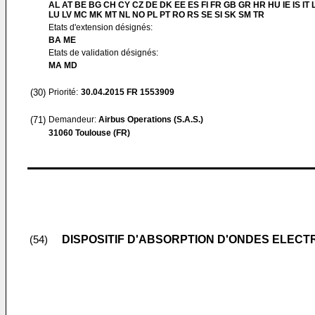
AL AT BE BG CH CY CZ DE DK EE ES FI FR GB GR HR HU IE IS IT L
LU LV MC MK MT NL NO PL PT RO RS SE SI SK SM TR
Etats d'extension désignés:
BA ME
Etats de validation désignés:
MA MD
(30)
Priorité:
30.04.2015
FR 1553909
(71)
Demandeur:
Airbus Operations (S.A.S.)
31060 Toulouse (FR)
DISPOSITIF D'ABSORPTION D'ONDES ELECT
(54)