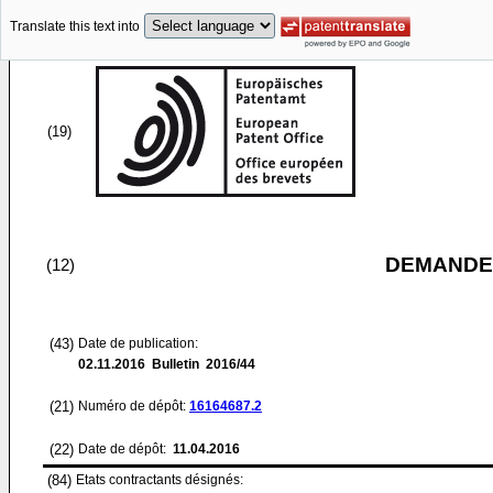
Translate this text into
(19)
DEMANDE
(12)
(43)
Date de publication:
02.11.2016
Bulletin 2016/44
(21)
Numéro de dépôt:
16164687.2
(22)
Date de dépôt:
11.04.2016
(84)
Etats contractants désignés: