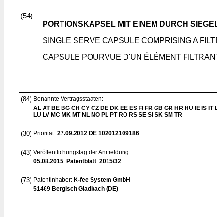
(54)
PORTIONSKAPSEL MIT EINEM DURCH SIEG
SINGLE SERVE CAPSULE COMPRISING A FI
CAPSULE POURVUE D'UN ÉLÉMENT FILTRAN
(84)
Benannte Vertragsstaaten:
AL AT BE BG CH CY CZ DE DK EE ES FI FR GB GR HR HU IE IS IT L
LU LV MC MK MT NL NO PL PT RO RS SE SI SK SM TR
(30)
Priorität:
27.09.2012
DE 102012109186
(43)
Veröffentlichungstag der Anmeldung:
05.08.2015
Patentblatt 2015/32
(73)
Patentinhaber:
K-fee System GmbH
51469 Bergisch Gladbach (DE)