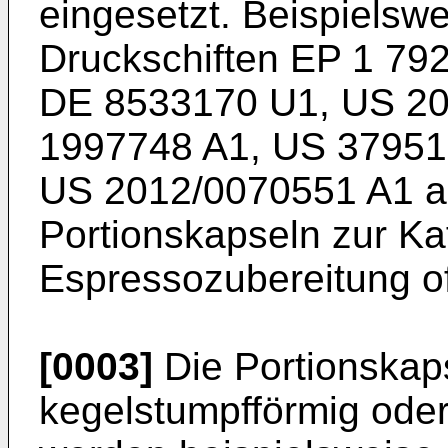
eingesetzt. Beispielswe
Druckschiften
EP 1 79
DE 8533170 U1
,
US 20
1997748 A1
,
US 37951
US 2012/0070551 A1
a
Portionskapseln zur Ka
Espressozubereitung of
[0003]
Die Portionskap
kegelstumpfförmig oder