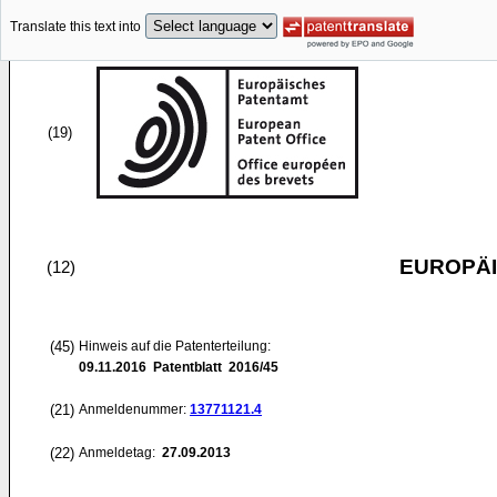
Translate this text into
(19)
EUROPÄI
(12)
(45)
Hinweis auf die Patenterteilung:
09.11.2016
Patentblatt 2016/45
(21)
Anmeldenummer:
13771121.4
(22)
Anmeldetag:
27.09.2013