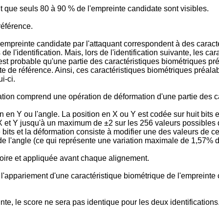
it que seuls 80 à 90 % de l'empreinte candidate sont visibles.
référence.
l'empreinte candidate par l'attaquant correspondent à des cara
 de l'identification. Mais, lors de l'identification suivante, les 
l est probable qu'une partie des caractéristiques biométriques 
 de référence. Ainsi, ces caractéristiques biométriques préalab
i-ci.
ion comprend une opération de déformation d'une partie des ca
n en Y ou l'angle. La position en X ou Y est codée sur huit bits 
de X et Y jusqu'à un maximum de ±2 sur les 256 valeurs possibles
bits et la déformation consiste à modifier une des valeurs de ces 
e l'angle (ce qui représente une variation maximale de 1,57% de
oire et appliquée avant chaque alignement.
e l'appariement d'une caractéristique biométrique de l'empreint
e, le score ne sera pas identique pour les deux identifications. 