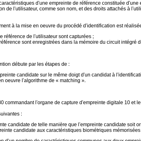
aractéristiques d'une empreinte de référence constituée d'une empr
on de l'utilisateur, comme son nom, et des droits attachés à l'uti
nt à la mise en oeuvre du procédé d'identification est réalisée
référence de l'utilisateur sont capturées ;
éférence sont enregistrées dans la mémoire du circuit intégré de 
ntion débute par les étapes de :
reinte candidate sur le même doigt d'un candidat à l'identificati
 en oeuvre l'algorithme de « matching ».
0 commandant l'organe de capture d'empreinte digitale 10 et le l
uivantes :
inte candidate de telle manière que l'empreinte candidate soit o
reinte candidate aux caractéristiques biométriques mémorisées 
tion d'un nombre de caractéristiques communes aux deux emprein