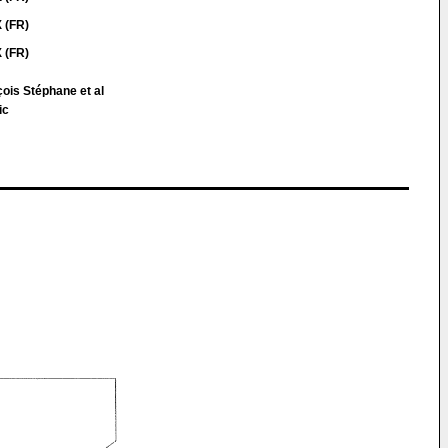
 (FR)
 (FR)
çois Stéphane et al
ic