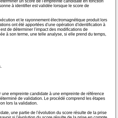
déterminer un score de l'empreinte candidate en fonction
sonne à identifier est validée lorsque le score de
exécution et le rayonnement électromagnétique produit lors
tions ont été apportées d'une opération d'identification à
 est de déterminer l'impact des modifications de
ée à son terme, une telle analyse, si elle prend du temps,
.
rer une empreinte candidate à une empreinte de référence
édéterminé de validation. Le procédé comprend les étapes
n lors la validation.
ate, une partie de l'évolution du score résulte de la prise
savoir si l'évolution du score résulte de la prise en compte