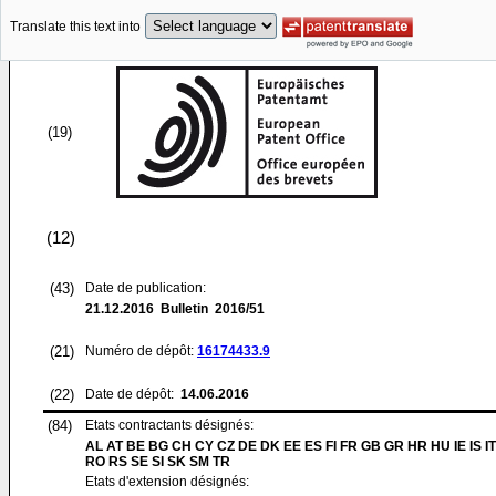
Translate this text into
(19)
(12)
(43)
Date de publication:
21.12.2016
Bulletin 2016/51
(21)
Numéro de dépôt:
16174433.9
(22)
Date de dépôt:
14.06.2016
(84)
Etats contractants désignés:
AL AT BE BG CH CY CZ DE DK EE ES FI FR GB GR HR HU IE IS IT
RO RS SE SI SK SM TR
Etats d'extension désignés: