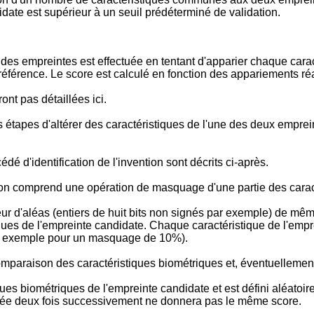
ndidate est supérieur à un seuil prédéterminé de validation.
es empreintes est effectuée en tentant d'apparier chaque carac
référence. Le score est calculé en fonction des appariements réa
t pas détaillées ici.
s étapes d'altérer des caractéristiques de l'une des deux empre
é d'identification de l'invention sont décrits ci-après.
ion comprend une opération de masquage d'une partie des caract
ur d'aléas (entiers de huit bits non signés par exemple) de même
ques de l'empreinte candidate. Chaque caractéristique de l'empr
 par exemple pour un masquage de 10%).
mparaison des caractéristiques biométriques et, éventuellement,
es biométriques de l'empreinte candidate et est défini aléatoi
ée deux fois successivement ne donnera pas le même score.