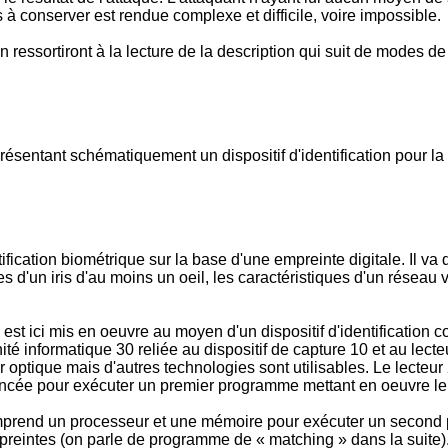
s à conserver est rendue complexe et difficile, voire impossible.
ressortiront à la lecture de la description qui suit de modes de ré
présentant schématiquement un dispositif d'identification pour l
tification biométrique sur la base d'une empreinte digitale. Il va 
s d'un iris d'au moins un oeil, les caractéristiques d'un réseau 
n est ici mis en oeuvre au moyen d'un dispositif d'identificatio
unité informatique 30 reliée au dispositif de capture 10 et au lect
optique mais d'autres technologies sont utilisables. Le lecteur 2
ncée pour exécuter un premier programme mettant en oeuvre le 
0 comprend un processeur et une mémoire pour exécuter un second
intes (on parle de programme de « matching » dans la suite). La