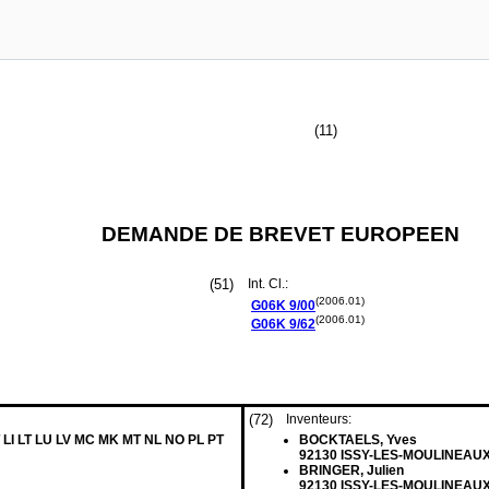
(11)
DEMANDE DE BREVET EUROPEEN
(51)
Int. Cl.:
(2006.01)
G06K
9/00
(2006.01)
G06K
9/62
(72)
Inventeurs:
 LI LT LU LV MC MK MT NL NO PL PT
BOCKTAELS, Yves
92130 ISSY-LES-MOULINEAUX
BRINGER, Julien
92130 ISSY-LES-MOULINEAUX