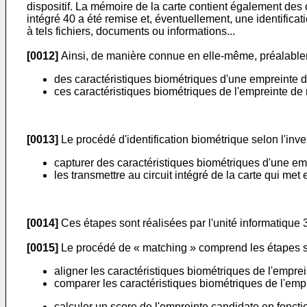
dispositif. La mémoire de la carte contient également des c
intégré 40 a été remise et, éventuellement, une identificati
à tels fichiers, documents ou informations...
[0012]
Ainsi, de manière connue en elle-même, préalableme
des caractéristiques biométriques d'une empreinte de 
ces caractéristiques biométriques de l'empreinte de r
[0013]
Le procédé d'identification biométrique selon l'inve
capturer des caractéristiques biométriques d'une emp
les transmettre au circuit intégré de la carte qui met
[0014]
Ces étapes sont réalisées par l'unité informatique 3
[0015]
Le procédé de « matching » comprend les étapes s
aligner les caractéristiques biométriques de l'empre
comparer les caractéristiques biométriques de l'emp
calculer un score de l'empreinte candidate en fonc