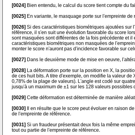
[0024]
Bien entendu, le calcul du score tient compte du fa
[0025]
En variante, le masquage porte sur l'empreinte de 
[0026]
Si des caractéristiques biométriques ajoutées sur 
référence, il s'en suit une évolution favorable du score lors
sont masquées sont différentes de la fois précédente et i
caractéristiques biométriques non masquées de l'empreinte
monter le score n'auront pas d'incidence favorable sur celu
[0027]
Dans le deuxième mode de mise en oeuvre, l'altérat
[0028]
La déformation porte sur la position en X, la positio
de ces huit bits. A titre d'exemple, on modifie la valeur 
0,78% de la plage de valeurs). L'angle est codé sur quatre 
jusqu'à un maximum de ±1 sur les 128 valeurs possibles d
[0029]
Cette déformation est déterminée de manière aléat
[0030]
Il en résulte que le score peut évoluer en raison d
de l'empreinte de référence.
[0031]
Si un fraudeur présentait deux fois la même empreint
tout ou partie de l'empreinte de référence.