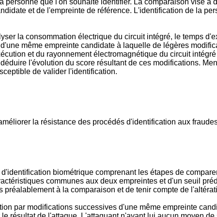
la personne que l'on souhaite identifier. La comparaison vise à 
ndidate et de l'empreinte de référence. L'identification de la per
lyser la consommation électrique du circuit intégré, le temps d'
ir d'une même empreinte candidate à laquelle de légères modifica
'exécution et du rayonnement électromagnétique du circuit intégré
déduire l'évolution du score résultant de ces modifications. Men
ptible de valider l'identification.
améliorer la résistance des procédés d'identification aux fraudes
édé d'identification biométrique comprenant les étapes de compa
 caractéristiques communes aux deux empreintes et d'un seuil pr
 préalablement à la comparaison et de tenir compte de l'altératio
cation par modifications successives d'une même empreinte candid
le résultat de l'attaque. L'attaquant n'ayant lui aucun moyen de 