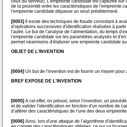
ceux du serveur). L'empreinte candidate est capturée sur 
de la proximité entre les caractéristiques de l'empreinte ca
l'empreinte candidate dépasse un seuil prédéterminé.
[0003]
Il existe des techniques de fraude consistant à ana
d'opérations successives d'identification réalisées à part
l'autre. Le but de l'analyse de l'alimentation, du temps d
l'empreinte candidate sur les paramètres analysés et d'en 
permet néanmoins d'élaborer une empreinte candidate susce
OBJET DE L'INVENTION
[0004]
Un but de l'invention est de fournir un moyen pour 
BREF EXPOSE DE L'INVENTION
[0005]
A cet effet, on prévoit, selon l'invention, un proc
et de valider l'identification en fonction d'un nombre de
d'altérer des caractéristiques de l'une des deux empreintes
[0006]
Ainsi, lors d'une attaque de l'algorithme d'identifi
en compte des caractéristiques altérées, ce qui va fausser 