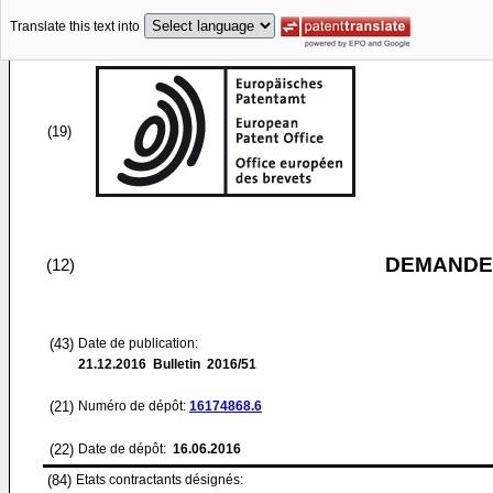
Translate this text into
(19)
DEMANDE
(12)
(43)
Date de publication:
21.12.2016
Bulletin 2016/51
(21)
Numéro de dépôt:
16174868.6
(22)
Date de dépôt:
16.06.2016
(84)
Etats contractants désignés: