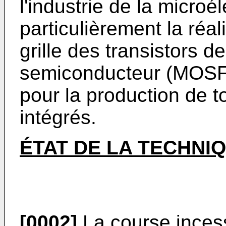
l'industrie de la microé
particulièrement la réa
grille des transistors 
semiconducteur (MOSFE
pour la production de to
intégrés.
ÉTAT DE LA TECHNI
[0002]
La course incess