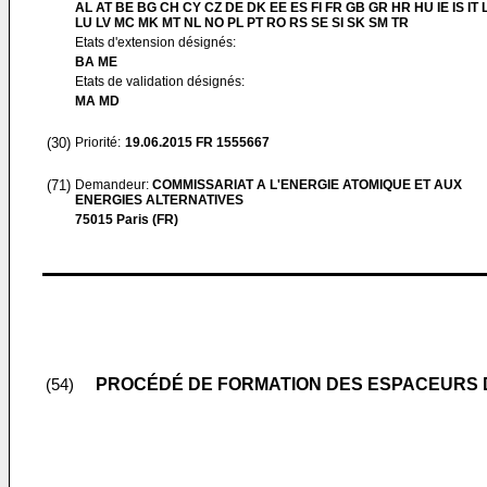
AL AT BE BG CH CY CZ DE DK EE ES FI FR GB GR HR HU IE IS IT L
LU LV MC MK MT NL NO PL PT RO RS SE SI SK SM TR
Etats d'extension désignés:
BA ME
Etats de validation désignés:
MA MD
(30)
Priorité:
19.06.2015
FR 1555667
(71)
Demandeur:
COMMISSARIAT A L'ENERGIE ATOMIQUE ET AUX
ENERGIES ALTERNATIVES
75015 Paris (FR)
PROCÉDÉ DE FORMATION DES ESPACEURS D
(54)