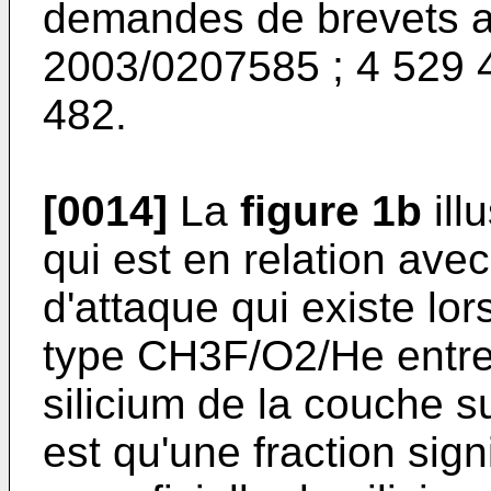
demandes de brevets am
2003/0207585
;
4 529 
482
.
[0014]
La
figure 1b
ill
qui est en relation avec 
d'attaque qui existe lo
type CH3F/O2/He entre l
silicium de la couche su
est qu'une fraction sig