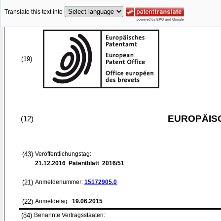
Translate this text into
(19)
EUROPÄIS
(12)
(43)
Veröffentlichungstag:
21.12.2016
Patentblatt 2016/51
(21)
Anmeldenummer:
15172905.0
(22)
Anmeldetag:
19.06.2015
(84)
Benannte Vertragsstaaten: