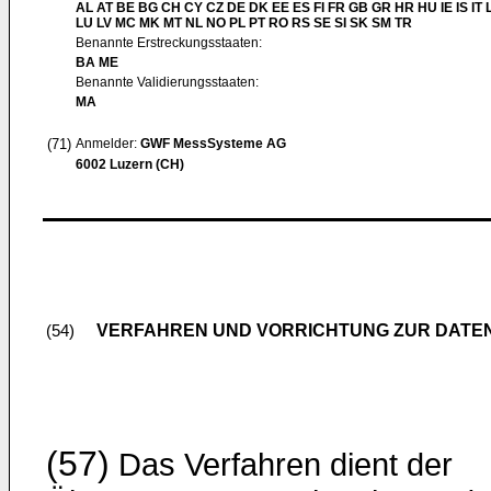
AL AT BE BG CH CY CZ DE DK EE ES FI FR GB GR HR HU IE IS IT L
LU LV MC MK MT NL NO PL PT RO RS SE SI SK SM TR
Benannte Erstreckungsstaaten:
BA ME
Benannte Validierungsstaaten:
MA
(71)
Anmelder:
GWF MessSysteme AG
6002 Luzern (CH)
VERFAHREN UND VORRICHTUNG ZUR DATE
(54)
(57)
Das Verfahren dient der