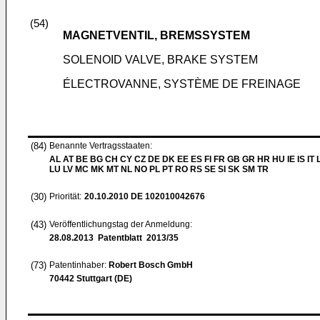
(54)
MAGNETVENTIL, BREMSSYSTEM
SOLENOID VALVE, BRAKE SYSTEM
ÉLECTROVANNE, SYSTÈME DE FREINAGE
(84)
Benannte Vertragsstaaten:
AL AT BE BG CH CY CZ DE DK EE ES FI FR GB GR HR HU IE IS IT L
LU LV MC MK MT NL NO PL PT RO RS SE SI SK SM TR
(30)
Priorität:
20.10.2010
DE 102010042676
(43)
Veröffentlichungstag der Anmeldung:
28.08.2013
Patentblatt 2013/35
(73)
Patentinhaber:
Robert Bosch GmbH
70442 Stuttgart (DE)