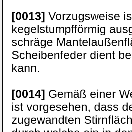
[0013]
Vorzugsweise ist
kegelstumpfförmig ausg
schräge Mantelaußenflä
Scheibenfeder dient b
kann.
[0014]
Gemäß einer Wei
ist vorgesehen, dass d
zugewandten Stirnfläch