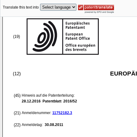
Translate this text into
(19)
EUROPÄI
(12)
(45)
Hinweis auf die Patenterteilung:
28.12.2016
Patentblatt 2016/52
(21)
Anmeldenummer:
11752182.3
(22)
Anmeldetag:
30.08.2011