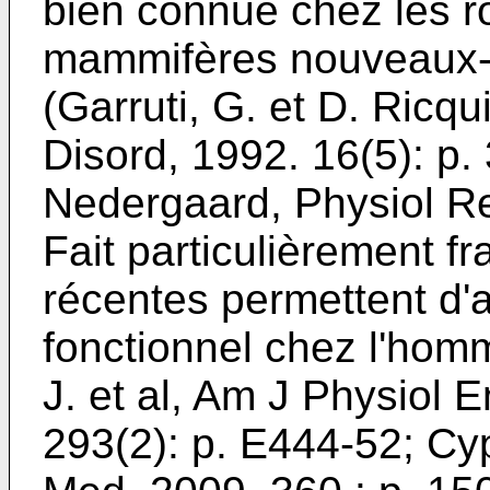
bien connue chez les 
mammifères nouveaux-n
(
Garruti, G. et D. Ricqu
Disord, 1992. 16(5): p.
Nedergaard, Physiol Re
Fait particulièrement f
récentes permettent d'
fonctionnel chez l'homm
J. et al, Am J Physiol 
293(2): p. E444-52
;
Cyp