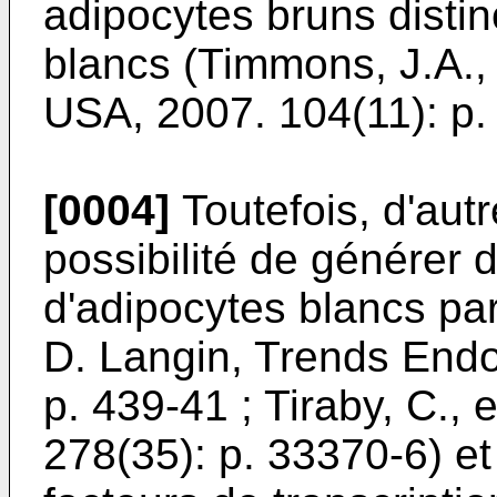
adipocytes bruns distin
blancs (
Timmons, J.A., 
USA, 2007. 104(11): p.
[0004]
Toutefois, d'autr
possibilité de générer 
d'adipocytes blancs pa
D. Langin, Trends Endo
p. 439-41
;
Tiraby, C., 
278(35): p. 33370-6
) e