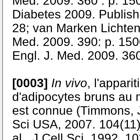
Med. 2009. 360 : p. 15
Diabetes 2009. Publish 
28
;
van Marken Lichtenb
Med. 2009. 390: p. 15
Engl. J. Med. 2009. 36
[0003]
In vivo
, l'appari
d'adipocytes bruns au 
est connue (
Timmons, J.
Sci USA, 2007. 104(11)
al., J Cell Sci, 1992. 1