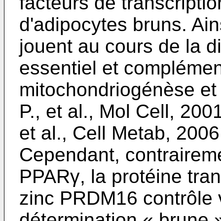
facteurs de transcriptio
d'adipocytes bruns. Ai
jouent au cours de la di
essentiel et complémen
mitochondriogénèse et l
P., et al., Mol Cell, 200
et al., Cell Metab, 2006
Cependant, contraireme
PPARγ, la protéine tran
zinc PRDM16 contrôle v
détermination « brune 