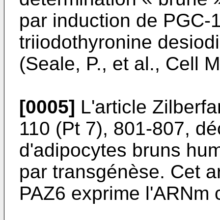
par induction de PGC-1
triiodothyronine desiod
(
Seale, P., et al., Cell
[0005]
L'article
Zilberfa
110 (Pt 7), 801-807
, dé
d'adipocytes bruns hum
par transgénèse. Cet ar
PAZ6 exprime l'ARNm 