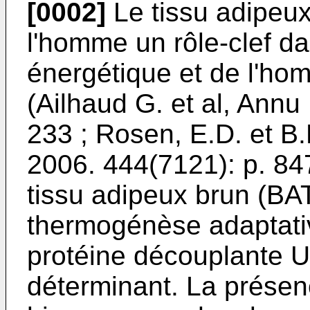
[0002]
Le tissu adipeu
l'homme un rôle-clef da
énergétique et de l'hom
(
Ailhaud G. et al, Annu
233
;
Rosen, E.D. et B
2006. 444(7121): p. 84
tissu adipeux brun (BAT
thermogénèse adaptativ
protéine découplante U
déterminant. La présen