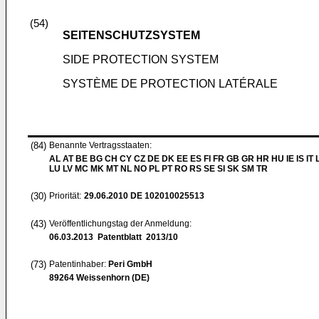
(54)
SEITENSCHUTZSYSTEM
SIDE PROTECTION SYSTEM
SYSTÈME DE PROTECTION LATÉRALE
(84)
Benannte Vertragsstaaten:
AL AT BE BG CH CY CZ DE DK EE ES FI FR GB GR HR HU IE IS IT L
LU LV MC MK MT NL NO PL PT RO RS SE SI SK SM TR
(30)
Priorität:
29.06.2010
DE 102010025513
(43)
Veröffentlichungstag der Anmeldung:
06.03.2013
Patentblatt 2013/10
(73)
Patentinhaber:
Peri GmbH
89264 Weissenhorn (DE)