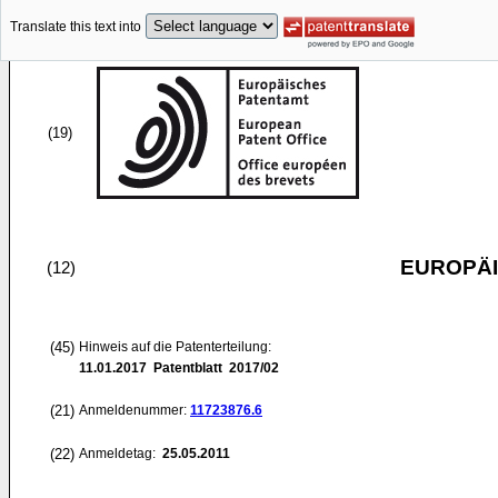
Translate this text into
(19)
EUROPÄI
(12)
(45)
Hinweis auf die Patenterteilung:
11.01.2017
Patentblatt 2017/02
(21)
Anmeldenummer:
11723876.6
(22)
Anmeldetag:
25.05.2011