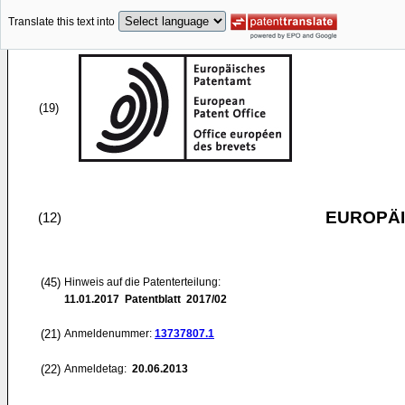
Translate this text into
(19)
EUROPÄI
(12)
(45)
Hinweis auf die Patenterteilung:
11.01.2017
Patentblatt 2017/02
(21)
Anmeldenummer:
13737807.1
(22)
Anmeldetag:
20.06.2013