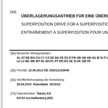
(54)
ÜBERLAGERUNGSANTRIEB FÜR EINE ÜBE
SUPERPOSITION DRIVE FOR A SUPERPOSITIO
ENTRAÎNEMENT À SUPERPOSITION POUR UN
(84)
Benannte Vertragsstaaten:
AL AT BE BG CH CY CZ DE DK EE ES FI FR GB GR HR HU IE IS IT L
LU LV MC MK MT NL NO PL PT RO RS SE SI SK SM TR
(30)
Priorität:
22.06.2012
DE 102012210640
(43)
Veröffentlichungstag der Anmeldung:
29.04.2015
Patentblatt 2015/18
(73)
Patentinhaber:
Takata AG
63743 Aschaffenburg (DE)