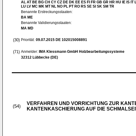
AL AT BE BG CH CY CZ DE DK EE ES FI FR GB GR HR HU IE IS IT L
LU LV MC MK MT NL NO PL PT RO RS SE SI SK SM TR
Benannte Erstreckungsstaaten:
BA ME
Benannte Validierungsstaaten:
MA MD
(30)
Priorität:
09.07.2015
DE 102015008891
(71)
Anmelder:
IMA Klessmann GmbH Holzbearbeitungssysteme
32312 Lübbecke (DE)
VERFAHREN UND VORRICHTUNG ZUR KANT
(54)
KANTENKASCHIERUNG AUF DIE SCHMALSE