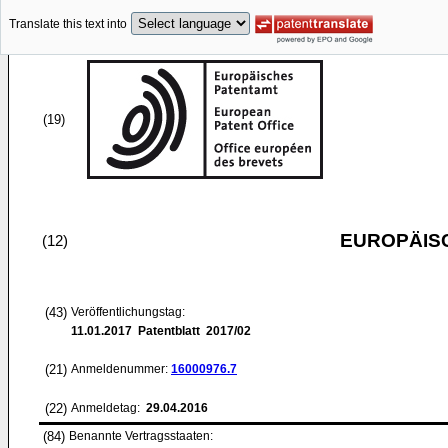
Translate this text into
(19)
EUROPÄIS
(12)
(43)
Veröffentlichungstag:
11.01.2017
Patentblatt 2017/02
(21)
Anmeldenummer:
16000976.7
(22)
Anmeldetag:
29.04.2016
(84)
Benannte Vertragsstaaten: