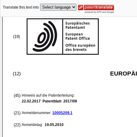
Translate this text into
(19)
EUROPÄI
(12)
(45)
Hinweis auf die Patenterteilung:
22.02.2017
Patentblatt 2017/08
(21)
Anmeldenummer:
10005209.1
(22)
Anmeldetag:
19.05.2010