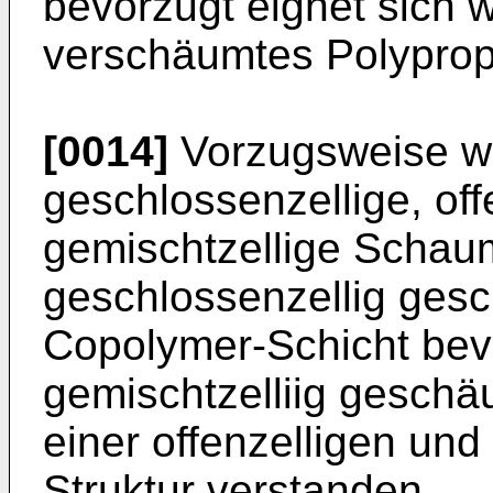
bevorzugt eignet sich 
verschäumtes Polyprop
[0014]
Vorzugsweise wei
geschlossenzellige, off
gemischtzellige Schaum
geschlossenzellig ges
Copolymer-Schicht bevo
gemischtzelliig geschä
einer offenzelligen un
Struktur verstanden.