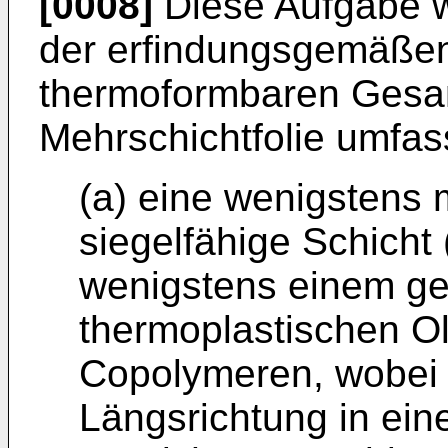
[0008]
Diese Aufgabe wi
der erfindungsgemäßen,
thermoformbaren Gesa
Mehrschichtfolie umfa
(a) eine wenigstens 
siegelfähige Schicht 
wenigstens einem g
thermoplastischen O
Copolymeren, wobei d
Längsrichtung in ein