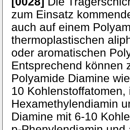
[0028]
Die Trägerschic
zum Einsatz kommenden
auch auf einem Polyam
thermoplastischen alip
oder aromatischen Pol
Entsprechend können z
Polyamide Diamine wie 
10 Kohlenstoffatomen,
Hexamethylendiamin u
Diamine mit 6-10 Kohl
p-Phenylendiamin und 