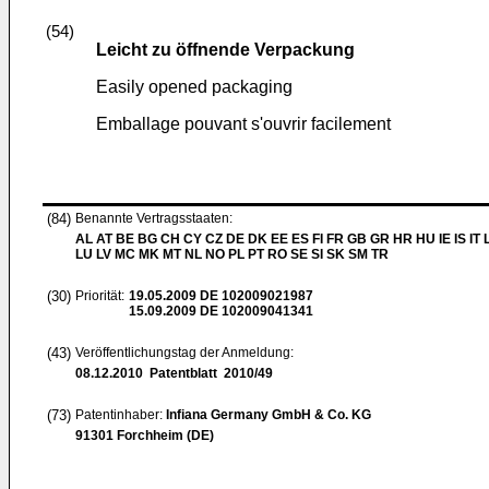
(54)
Leicht zu öffnende Verpackung
Easily opened packaging
Emballage pouvant s'ouvrir facilement
(84)
Benannte Vertragsstaaten:
AL AT BE BG CH CY CZ DE DK EE ES FI FR GB GR HR HU IE IS IT L
LU LV MC MK MT NL NO PL PT RO SE SI SK SM TR
(30)
Priorität:
19.05.2009
DE 102009021987
15.09.2009
DE 102009041341
(43)
Veröffentlichungstag der Anmeldung:
08.12.2010
Patentblatt 2010/49
(73)
Patentinhaber:
Infiana Germany GmbH & Co. KG
91301 Forchheim (DE)