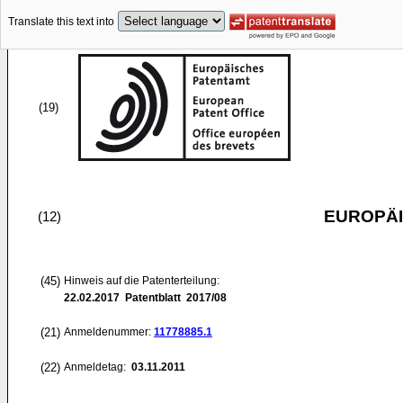
Translate this text into
(19)
EUROPÄI
(12)
(45)
Hinweis auf die Patenterteilung:
22.02.2017
Patentblatt 2017/08
(21)
Anmeldenummer:
11778885.1
(22)
Anmeldetag:
03.11.2011