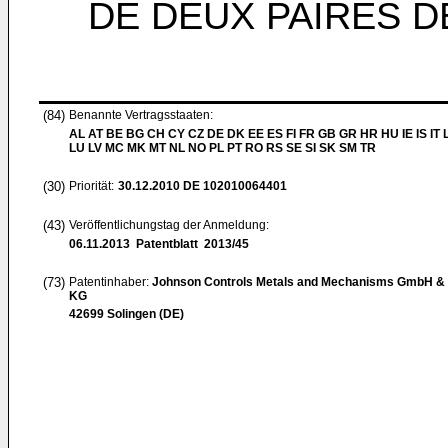
DE DEUX PAIRES D
(84)
Benannte Vertragsstaaten:
AL AT BE BG CH CY CZ DE DK EE ES FI FR GB GR HR HU IE IS IT L
LU LV MC MK MT NL NO PL PT RO RS SE SI SK SM TR
(30)
Priorität:
30.12.2010
DE 102010064401
(43)
Veröffentlichungstag der Anmeldung:
06.11.2013
Patentblatt 2013/45
(73)
Patentinhaber:
Johnson Controls Metals and Mechanisms GmbH & 
KG
42699 Solingen (DE)