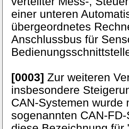
verteilter Mess-, Steue
einer unteren Automati
übergeordnetes Rechne
Anschlussbus für Sens
Bedienungsschnittstell
[0003]
Zur weiteren Ve
insbesondere Steigerun
CAN-Systemen wurde mi
sogenannten CAN-FD-S
diese Bezeichnung für "