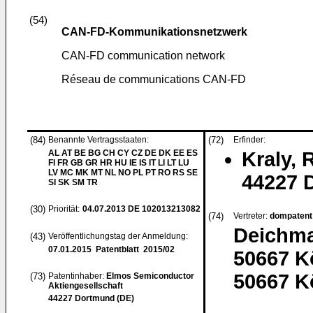
(54)
CAN-FD-Kommunikationsnetzwerk
CAN-FD communication network
Réseau de communications CAN-FD
(84)
Benannte Vertragsstaaten:
(72)
Erfinder:
AL AT BE BG CH CY CZ DE DK EE ES
Kraly, 
FI FR GB GR HR HU IE IS IT LI LT LU
LV MC MK MT NL NO PL PT RO RS SE
44227 
SI SK SM TR
(30)
Priorität:
04.07.2013
DE 102013213082
(74)
Vertreter:
dompatent 
Deichma
(43)
Veröffentlichungstag der Anmeldung:
07.01.2015
Patentblatt 2015/02
50667 K
50667 K
(73)
Patentinhaber:
Elmos Semiconductor
Aktiengesellschaft
44227 Dortmund (DE)