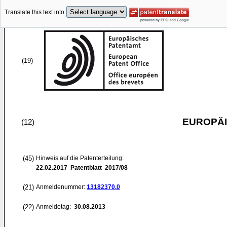
Translate this text into
(19)
EUROPÄI
(12)
(45)
Hinweis auf die Patenterteilung:
22.02.2017
Patentblatt 2017/08
(21)
Anmeldenummer:
13182370.0
(22)
Anmeldetag:
30.08.2013