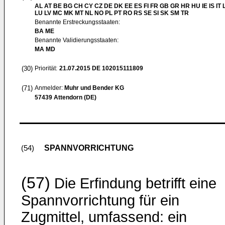
AL AT BE BG CH CY CZ DE DK EE ES FI FR GB GR HR HU IE IS IT L
LU LV MC MK MT NL NO PL PT RO RS SE SI SK SM TR
Benannte Erstreckungsstaaten:
BA ME
Benannte Validierungsstaaten:
MA MD
(30)
Priorität:
21.07.2015
DE 102015111809
(71)
Anmelder:
Muhr und Bender KG
57439 Attendorn (DE)
SPANNVORRICHTUNG
(54)
(57)
Die Erfindung betrifft eine
Spannvorrichtung für ein
Zugmittel, umfassend: ein