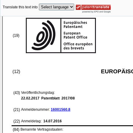
Translate this text into
(19)
EUROPÄIS
(12)
(43)
Veröffentlichungstag:
22.02.2017
Patentblatt 2017/08
(21)
Anmeldenummer:
16001560.8
(22)
Anmeldetag:
14.07.2016
(84)
Benannte Vertragsstaaten: