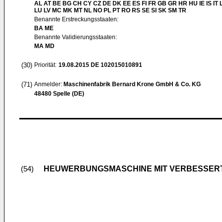
AL AT BE BG CH CY CZ DE DK EE ES FI FR GB GR HR HU IE IS IT L
LU LV MC MK MT NL NO PL PT RO RS SE SI SK SM TR
Benannte Erstreckungsstaaten:
BA ME
Benannte Validierungsstaaten:
MA MD
(30)
Priorität:
19.08.2015
DE 102015010891
(71)
Anmelder:
Maschinenfabrik Bernard Krone GmbH & Co. KG
48480 Spelle (DE)
HEUWERBUNGSMASCHINE MIT VERBESSER
(54)