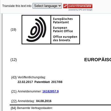
Translate this text into
(19)
EUROPÄIS
(12)
(43)
Veröffentlichungstag:
22.02.2017
Patentblatt 2017/08
(21)
Anmeldenummer:
16182857.9
(22)
Anmeldetag:
04.08.2016
(84)
Benannte Vertragsstaaten: