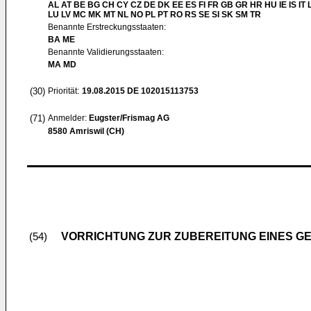
AL AT BE BG CH CY CZ DE DK EE ES FI FR GB GR HR HU IE IS IT L
LU LV MC MK MT NL NO PL PT RO RS SE SI SK SM TR
Benannte Erstreckungsstaaten:
BA ME
Benannte Validierungsstaaten:
MA MD
(30)
Priorität:
19.08.2015
DE 102015113753
(71)
Anmelder:
Eugster/Frismag AG
8580 Amriswil (CH)
VORRICHTUNG ZUR ZUBEREITUNG EINES G
(54)