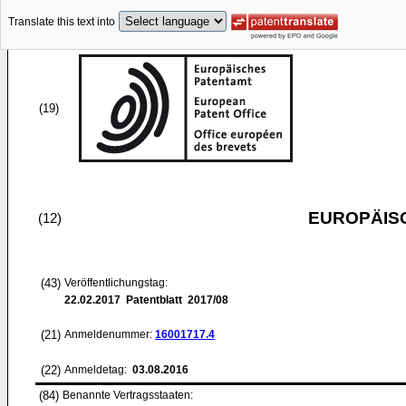
Translate this text into
(19)
EUROPÄIS
(12)
(43)
Veröffentlichungstag:
22.02.2017
Patentblatt 2017/08
(21)
Anmeldenummer:
16001717.4
(22)
Anmeldetag:
03.08.2016
(84)
Benannte Vertragsstaaten: