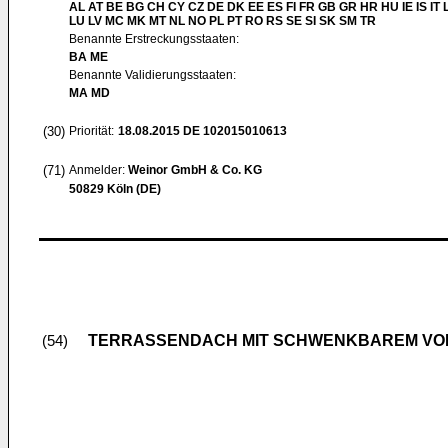
AL AT BE BG CH CY CZ DE DK EE ES FI FR GB GR HR HU IE IS IT L
LU LV MC MK MT NL NO PL PT RO RS SE SI SK SM TR
Benannte Erstreckungsstaaten:
BA ME
Benannte Validierungsstaaten:
MA MD
(30)
Priorität:
18.08.2015
DE 102015010613
(71)
Anmelder:
Weinor GmbH & Co. KG
50829 Köln (DE)
TERRASSENDACH MIT SCHWENKBAREM V
(54)