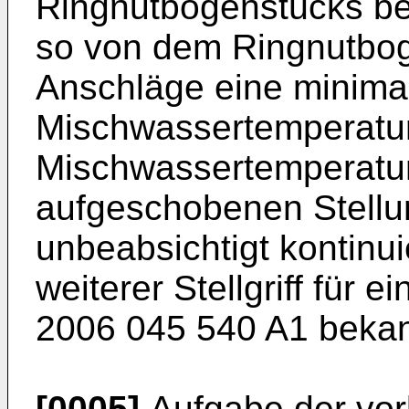
Ringnutbogenstücks be
so von dem Ringnutbog
Anschläge eine minima
Mischwassertemperatur
Mischwassertemperatur
aufgeschobenen Stell
unbeabsichtigt kontinui
weiterer Stellgriff für 
2006 045 540 A1
bekan
[0005]
Aufgabe der vorl