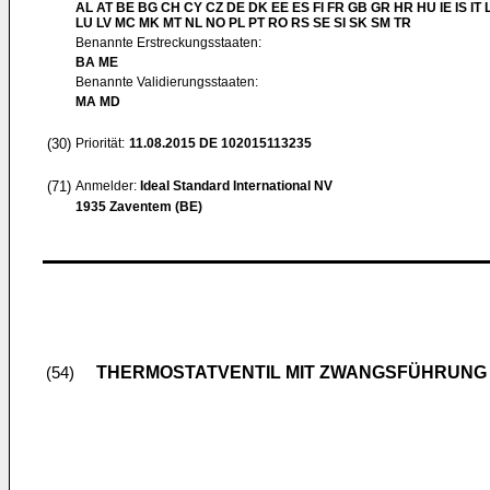
AL AT BE BG CH CY CZ DE DK EE ES FI FR GB GR HR HU IE IS IT L
LU LV MC MK MT NL NO PL PT RO RS SE SI SK SM TR
Benannte Erstreckungsstaaten:
BA ME
Benannte Validierungsstaaten:
MA MD
(30)
Priorität:
11.08.2015
DE 102015113235
(71)
Anmelder:
Ideal Standard International NV
1935 Zaventem (BE)
THERMOSTATVENTIL MIT ZWANGSFÜHRUNG
(54)