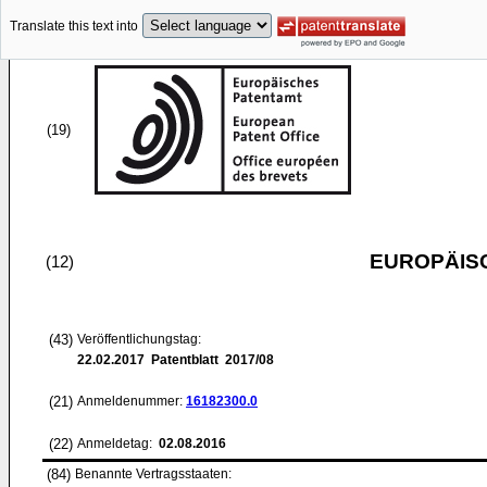
Translate this text into
(19)
EUROPÄIS
(12)
(43)
Veröffentlichungstag:
22.02.2017
Patentblatt 2017/08
(21)
Anmeldenummer:
16182300.0
(22)
Anmeldetag:
02.08.2016
(84)
Benannte Vertragsstaaten: