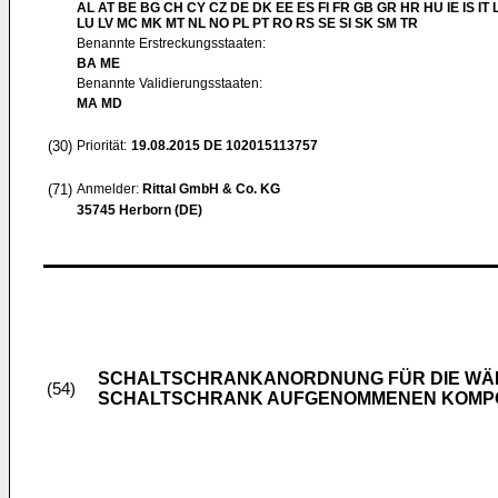
AL AT BE BG CH CY CZ DE DK EE ES FI FR GB GR HR HU IE IS IT L
LU LV MC MK MT NL NO PL PT RO RS SE SI SK SM TR
Benannte Erstreckungsstaaten:
BA ME
Benannte Validierungsstaaten:
MA MD
(30)
Priorität:
19.08.2015
DE 102015113757
(71)
Anmelder:
Rittal GmbH & Co. KG
35745 Herborn (DE)
SCHALTSCHRANKANORDNUNG FÜR DIE WÄR
(54)
SCHALTSCHRANK AUFGENOMMENEN KOMP