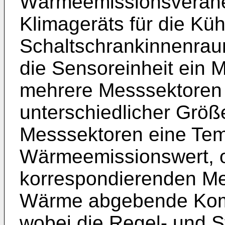
Wärmeemissionsveräner
Klimageräts für die Kü
Schaltschrankinnenrau
die Sensoreinheit ein 
mehrere Messsektoren 
unterschiedlicher Größe 
Messsektoren eine Tem
Wärmeemissionswert, 
korrespondierenden Mes
Wärme abgebende Kom
wobei die Regel- und S