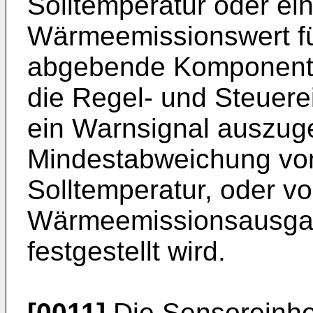
Solltemperatur oder ei
Wärmeemissionswert f
abgebende Komponente 
die Regel- und Steuerei
ein Warnsignal auszug
Mindestabweichung vo
Solltemperatur, oder v
Wärmeemissionsausgang
festgestellt wird.
[0011]
Die Sensoreinhei