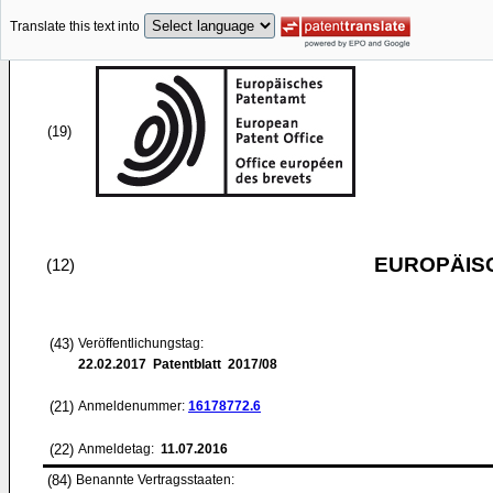
Translate this text into
(19)
EUROPÄIS
(12)
(43)
Veröffentlichungstag:
22.02.2017
Patentblatt 2017/08
(21)
Anmeldenummer:
16178772.6
(22)
Anmeldetag:
11.07.2016
(84)
Benannte Vertragsstaaten: