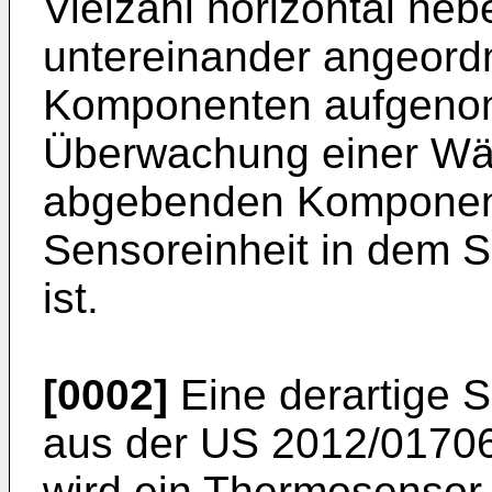
Vielzahl horizontal neb
untereinander angeor
Komponenten aufgenom
Überwachung einer W
abgebenden Komponent
Sensoreinheit in dem 
ist.
[0002]
Eine derartige 
aus der
US 2012/0170
wird ein Thermosensor 