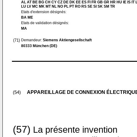
AL AT BE BG CH CY CZ DE DK EE ES FI FR GB GR HR HU IE IS IT L
LU LV MC MK MT NL NO PL PT RO RS SE SI SK SM TR
Etats d'extension désignés:
BA ME
Etats de validation désignés:
MA
(71)
Demandeur:
Siemens Aktiengesellschaft
80333 München (DE)
APPAREILLAGE DE CONNEXION ÉLECTRIQU
(54)
(57)
La présente invention