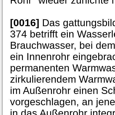
Rohr" wieder zunichte
[0016]
Das gattungsbi
374
betrifft ein Wasse
Brauchwasser, bei dem
ein Innenrohr eingebrac
permanenten Warmwass
zirkulierendem Warmwa
im Außenrohr einen Sc
vorgeschlagen, an jen
in das Außenrohr integr