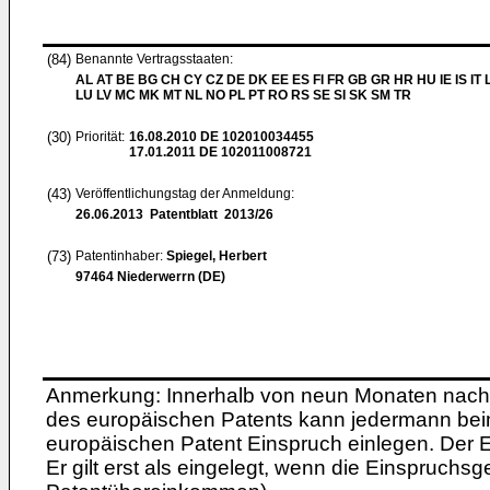
(84)
Benannte Vertragsstaaten:
AL AT BE BG CH CY CZ DE DK EE ES FI FR GB GR HR HU IE IS IT L
LU LV MC MK MT NL NO PL PT RO RS SE SI SK SM TR
(30)
Priorität:
16.08.2010
DE 102010034455
17.01.2011
DE 102011008721
(43)
Veröffentlichungstag der Anmeldung:
26.06.2013
Patentblatt 2013/26
(73)
Patentinhaber:
Spiegel, Herbert
97464 Niederwerrn (DE)
Anmerkung: Innerhalb von neun Monaten nach 
des europäischen Patents kann jedermann bei
europäischen Patent Einspruch einlegen. Der Ei
Er gilt erst als eingelegt, wenn die Einspruchsg