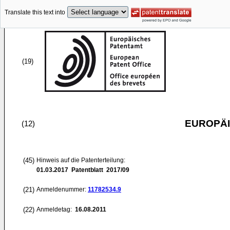
Translate this text into
(19)
EUROPÄI
(12)
(45)
Hinweis auf die Patenterteilung:
01.03.2017
Patentblatt 2017/09
(21)
Anmeldenummer:
11782534.9
(22)
Anmeldetag:
16.08.2011