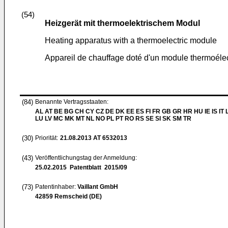
(54)
Heizgerät mit thermoelektrischem Modul
Heating apparatus with a thermoelectric module
Appareil de chauffage doté d'un module thermoéle
(84)
Benannte Vertragsstaaten:
AL AT BE BG CH CY CZ DE DK EE ES FI FR GB GR HR HU IE IS IT L
LU LV MC MK MT NL NO PL PT RO RS SE SI SK SM TR
(30)
Priorität:
21.08.2013
AT 6532013
(43)
Veröffentlichungstag der Anmeldung:
25.02.2015
Patentblatt 2015/09
(73)
Patentinhaber:
Vaillant GmbH
42859 Remscheid (DE)