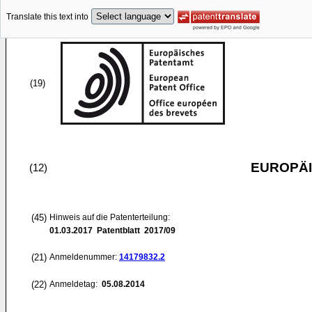
Translate this text into
(19)
EUROPÄI
(12)
(45)
Hinweis auf die Patenterteilung:
01.03.2017
Patentblatt 2017/09
(21)
Anmeldenummer:
14179832.2
(22)
Anmeldetag:
05.08.2014