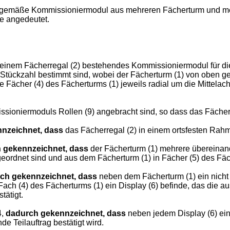
ngsgemäße Kommissioniermodul aus mehreren Fächerturm und m
le angedeutet.
inem Fächerregal (2) bestehendes Kommissioniermodul für die K
 Stückzahl bestimmt sind, wobei der Fächerturm (1) von oben 
e Fächer (4) des Fächerturms (1) jeweils radial um die Mittel
sioniermoduls Rollen (9) angebracht sind, so dass das Fächerre
nzeichnet, dass
das Fächerregal (2) in einem ortsfesten Rahm
 gekennzeichnet, dass
der Fächerturm (1) mehrere übereinan
geordnet sind und aus dem Fächerturm (1) in Fächer (5) des Fä
ch gekennzeichnet, dass
neben dem Fächerturm (1) ein nicht
 Fach (4) des Fächerturms (1) ein Display (6) befinde, das die
tätigt.
4,
dadurch gekennzeichnet, dass
neben jedem Display (6) ein 
de Teilauftrag bestätigt wird.