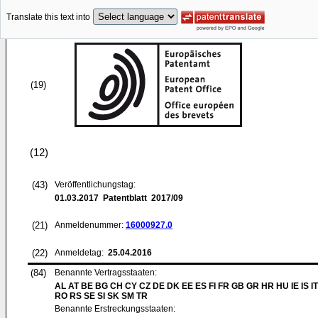
Translate this text into
(19)
(12)
(43)
Veröffentlichungstag:
01.03.2017
Patentblatt 2017/09
(21)
Anmeldenummer:
16000927.0
(22)
Anmeldetag:
25.04.2016
(84)
Benannte Vertragsstaaten:
AL AT BE BG CH CY CZ DE DK EE ES FI FR GB GR HR HU IE IS IT
RO RS SE SI SK SM TR
Benannte Erstreckungsstaaten: