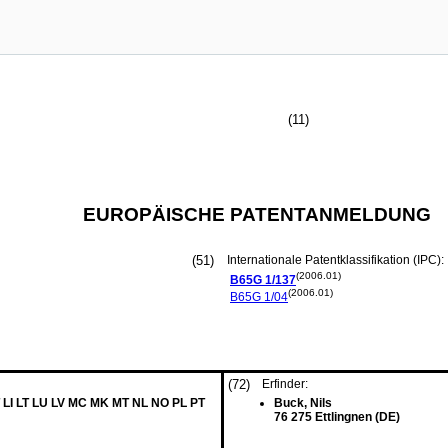
(11)
EUROPÄISCHE PATENTANMELDUNG
(51)
Internationale Patentklassifikation (IPC):
(2006.01)
B65G
1/137
(2006.01)
B65G
1/04
(72)
Erfinder:
 LI LT LU LV MC MK MT NL NO PL PT
Buck, Nils
76 275 Ettlingnen (DE)