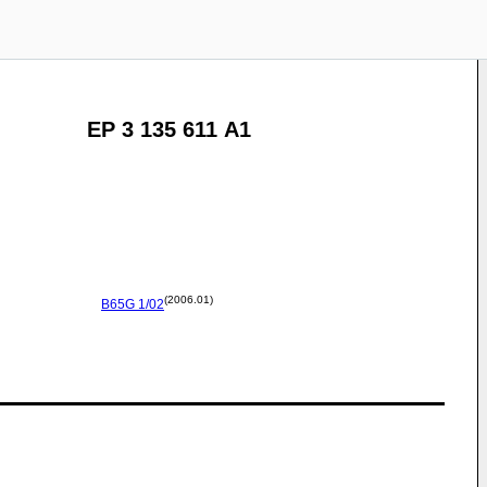
EP 3 135 611 A1
(2006.01)
B65G
1/02