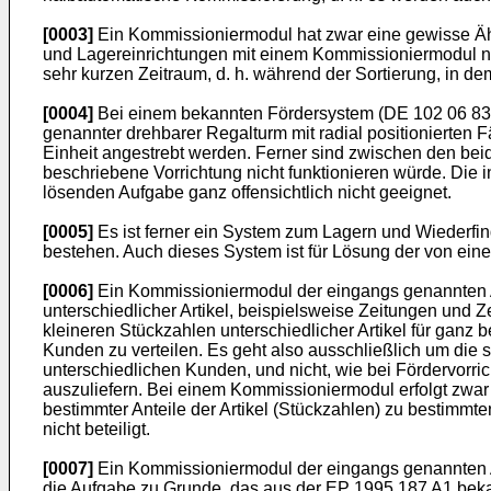
[0003]
Ein Kommissioniermodul hat zwar eine gewisse Ähnli
und Lagereinrichtungen mit einem Kommissioniermodul nicht
sehr kurzen Zeitraum, d. h. während der Sortierung, in 
[0004]
Bei einem bekannten Fördersystem (
DE 102 06 83
genannter drehbarer Regalturm mit radial positionierten
Einheit angestrebt werden. Ferner sind zwischen den bei
beschriebene Vorrichtung nicht funktionieren würde. Die 
lösenden Aufgabe ganz offensichtlich nicht geeignet.
[0005]
Es ist ferner ein System zum Lagern und Wiederfin
bestehen. Auch dieses System ist für Lösung der von ein
[0006]
Ein Kommissioniermodul der eingangs genannten Art
unterschiedlicher Artikel, beispielsweise Zeitungen und Ze
kleineren Stückzahlen unterschiedlicher Artikel für gan
Kunden zu verteilen. Es geht also ausschließlich um die 
unterschiedlichen Kunden, und nicht, wie bei Fördervorri
auszuliefern. Bei einem Kommissioniermodul erfolgt zwar
bestimmter Anteile der Artikel (Stückzahlen) zu bestimmte
nicht beteiligt.
[0007]
Ein Kommissioniermodul der eingangs genannten A
die Aufgabe zu Grunde, das aus der
EP 1995 187 A1
beka