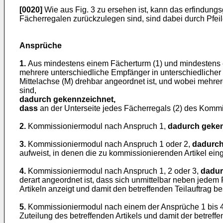
[0020]
Wie aus Fig. 3 zu ersehen ist, kann das erfindu
Fächerregalen zurückzulegen sind, sind dabei durch Pfei
Ansprüche
1.
Aus mindestens einem Fächerturm (1) und mindestens e
mehrere unterschiedliche Empfänger in unterschiedlicher
Mittelachse (M) drehbar angeordnet ist, und wobei mehrer
sind,
dadurch gekennzeichnet,
dass
an der Unterseite jedes Fächerregals (2) des Kommis
2.
Kommissioniermodul nach Anspruch 1,
dadurch geken
3.
Kommissioniermodul nach Anspruch 1 oder 2,
dadurch
aufweist, in denen die zu kommissionierenden Artikel ein
4.
Kommissioniermodul nach Anspruch 1, 2 oder 3,
dadur
derart angeordnet ist, dass sich unmittelbar neben jedem
Artikeln anzeigt und damit den betreffenden Teilauftrag bes
5.
Kommissioniermodul nach einem der Ansprüche 1 bis 
Zuteilung des betreffenden Artikels und damit der betreffen