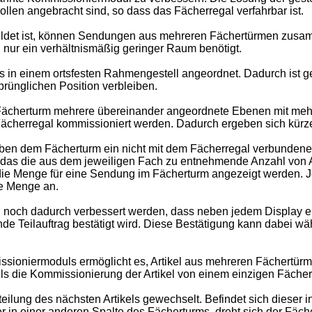
len angebracht sind, so dass das Fächerregal verfahrbar ist.
ildet ist, können Sendungen aus mehreren Fächertürmen zusamm
 nur ein verhältnismäßig geringer Raum benötigt.
ls in einem ortsfesten Rahmengestell angeordnet. Dadurch ist
prünglichen Position verbleiben.
r Fächerturm mehrere übereinander angeordnete Ebenen mit meh
Fächerregal kommissioniert werden. Dadurch ergeben sich kürze
en dem Fächerturm ein nicht mit dem Fächerregal verbundener 
 das die aus dem jeweiligen Fach zu entnehmende Anzahl von Ar
e Menge für eine Sendung im Fächerturm angezeigt werden. Je
te Menge an.
ch dadurch verbessert werden, dass neben jedem Display ein Q
ende Teilauftrag bestätigt wird. Diese Bestätigung kann dabei 
ioniermoduls ermöglicht es, Artikel aus mehreren Fächertürm
ls die Kommissionierung der Artikel von einem einzigen Fächer
teilung des nächsten Artikels gewechselt. Befindet sich dieser 
er in einer anderen Spalte des Fächerturms, dreht sich der Fäch