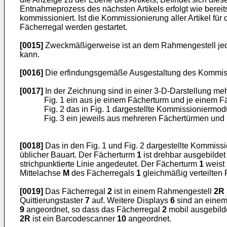
Entnahmeprozess des nächsten Artikels erfolgt wie bereit
kommissioniert. Ist die Kommissionierung aller Artikel für
Fächerregal werden gestartet.
[0015]
Zweckmäßigerweise ist an dem Rahmengestell jedes
kann.
[0016]
Die erfindungsgemäße Ausgestaltung des Kommiss
[0017]
In der Zeichnung sind in einer 3-D-Darstellung m
Fig. 1 ein aus je einem Fächerturm und je einem
Fig. 2 das in Fig. 1 dargestellte Kommissionierm
Fig. 3 ein jeweils aus mehreren Fächertürmen und
[0018]
Das in den Fig. 1 und Fig. 2 dargestellte Kommi
üblicher Bauart. Der Fächerturm
1
ist drehbar ausgebildet
strichpunktierte Linie angedeutet. Der Fächerturm
1
weist 
Mittelachse
M
des Fächerregals
1
gleichmäßig verteilten
[0019]
Das Fächerregal
2
ist in einem Rahmengestell
2R
Quittierungstaster
7
auf. Weitere Displays
6
sind an eine
9
angeordnet, so dass das Fächerregal
2
mobil ausgebild
2R
ist ein Barcodescanner
10
angeordnet.