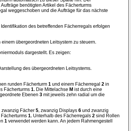
 Aufträge benötigten Artikel des Fächerturms
erregal weggeschoben und die Aufträge für das nächste
entifikation des betreffenden Fächerregals erfolgen
einem übergeordneten Leitsystem zu steuern.
iermoduls dargestellt. Es zeigen:
arstellung des übergeordneten Leitsystems.
ehen runden Fächerturm
1
und einem Fächerregal
2
in
s Fächerturms
1.
Die Mittelachse
M
ist durch eine
angeordnete Ebenen
3
mit jeweils zehn radial um die
el zwanzig Fächer
5
, zwanzig Displays
6
und zwanzig
s Fächerturms
1.
Unterhalb des Fächerregals
2
sind Rollen
en
1
verwendet werden kann. An jedem Rahmengestell