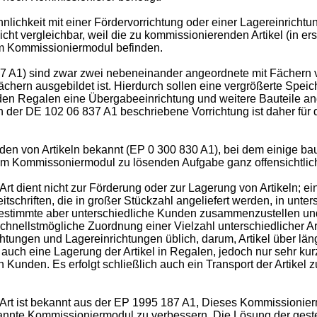
chkeit mit einer Fördervorrichtung oder einer Lagereinrichtung 
 vergleichbar, weil die zu kommissionierenden Artikel (in erste
dem Kommissioniermodul befinden.
7 A1
) sind zwar zwei nebeneinander angeordnete mit Fächern
 Fächern ausgebildet ist. Hierdurch sollen eine vergrößerte S
den Regalen eine Übergabeeinrichtung und weitere Bauteile ang
in der
DE 102 06 837 A1
beschriebene Vorrichtung ist daher fü
den von Artikeln bekannt (
EP 0 300 830 A1
), bei dem einige b
em Kommissoniermodul zu lösenden Aufgabe ganz offensichtlich
 dient nicht zur Förderung oder zur Lagerung von Artikeln; ei
itschriften, die in großer Stückzahl angeliefert werden, in unte
z bestimmte aber unterschiedliche Kunden zusammenzustellen un
schnellstmögliche Zuordnung einer Vielzahl unterschiedlicher A
chtungen und Lagereinrichtungen üblich, darum, Artikel über lä
 auch eine Lagerung der Artikel in Regalen, jedoch nur sehr k
n Kunden. Es erfolgt schließlich auch ein Transport der Artike
rt ist bekannt aus der
EP 1995 187 A1
, Dieses Kommissionierm
nnte Kommissioniermodul zu verbessern. Die Lösung der gestellt