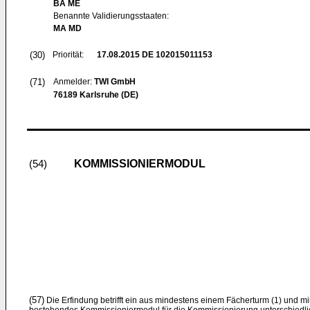
BA ME
Benannte Validierungsstaaten:
MA MD
(30)
Priorität:
17.08.2015
DE 102015011153
(71)
Anmelder:
TWI GmbH
76189 Karlsruhe (DE)
KOMMISSIONIERMODUL
(54)
(57)
Die Erfindung betrifft ein aus mindestens einem Fächerturm (1) und m