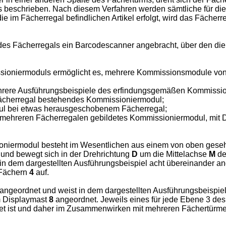
s beschrieben. Nach diesem Verfahren werden sämtliche für die
 die im Fächerregal befindlichen Artikel erfolgt, wird das Fäch
 Fächerregals ein Barcodescanner angebracht, über den die Id
ioniermoduls ermöglicht es, mehrere Kommissionsmodule von 
ehrere Ausführungsbeispiele des erfindungsgemäßen Kommission
 Fächerregal bestehendes Kommissioniermodul;
odul bei etwas herausgeschobenem Fächerregal;
 mehreren Fächerregalen gebildetes Kommissioniermodul, mit D
ssioniermodul besteht im Wesentlichen aus einem von oben ges
 und bewegt sich in der Drehrichtung
D
um die Mittelachse
M
de
in dem dargestellten Ausführungsbeispiel acht übereinander 
 Fächern
4
auf.
angeordnet und weist in dem dargestellten Ausführungsbeispi
m Displaymast
8
angeordnet. Jeweils eines für jede Ebene 3 de
et ist und daher im Zusammenwirken mit mehreren Fächertürm