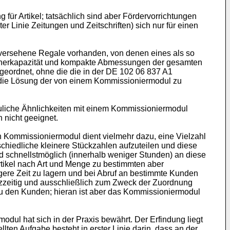
für Artikel; tatsächlich sind aber Fördervorrichtungen
r Linie Zeitungen und Zeitschriften) sich nur für einen
 versehene Regale vorhanden, von denen eines als so
peicherkapazität und kompakte Abmessungen der gesamten
eordnet, ohne die die in der
DE 102 06 837 A1
r die Lösung der von einem Kommissioniermodul zu
auliche Ähnlichkeiten mit einem Kommissioniermodul
 nicht geeignet.
n Kommissioniermodul dient vielmehr dazu, eine Vielzahl
rschiedliche kleinere Stückzahlen aufzuteilen und diese
d schnellstmöglich (innerhalb weniger Stunden) an diese
rtikel nach Art und Menge zu bestimmten aber
ngere Zeit zu lagern und bei Abruf an bestimmte Kunden
urzzeitig und ausschließlich zum Zweck der Zuordnung
l zu den Kunden; hieran ist aber das Kommissioniermodul
odul hat sich in der Praxis bewährt. Der Erfindung liegt
en Aufgabe besteht in erster Linie darin, dass an der