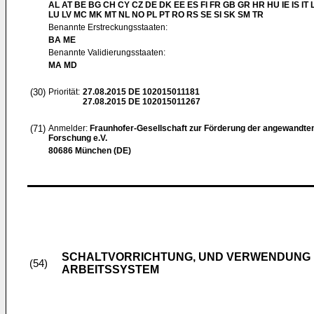
AL AT BE BG CH CY CZ DE DK EE ES FI FR GB GR HR HU IE IS IT L
LU LV MC MK MT NL NO PL PT RO RS SE SI SK SM TR
Benannte Erstreckungsstaaten:
BA ME
Benannte Validierungsstaaten:
MA MD
(30)
Priorität:
27.08.2015
DE 102015011181
27.08.2015
DE 102015011267
(71)
Anmelder:
Fraunhofer-Gesellschaft zur Förderung der angewandte
Forschung e.V.
80686 München (DE)
SCHALTVORRICHTUNG, UND VERWENDUNG 
(54)
ARBEITSSYSTEM