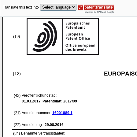
Translate this text into
(19)
EUROPÄIS
(12)
(43)
Veröffentlichungstag:
01.03.2017
Patentblatt 2017/09
(21)
Anmeldenummer:
16001889.1
(22)
Anmeldetag:
29.08.2016
(84)
Benannte Vertragsstaaten: