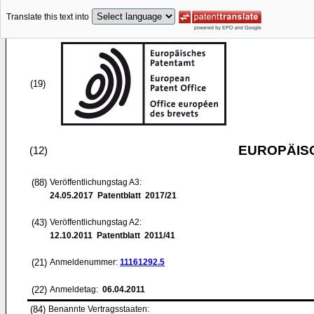
Translate this text into
(19)
EUROPÄIS
(12)
(88)
Veröffentlichungstag A3:
24.05.2017
Patentblatt 2017/21
(43)
Veröffentlichungstag A2:
12.10.2011
Patentblatt 2011/41
(21)
Anmeldenummer:
11161292.5
(22)
Anmeldetag:
06.04.2011
(84)
Benannte Vertragsstaaten: