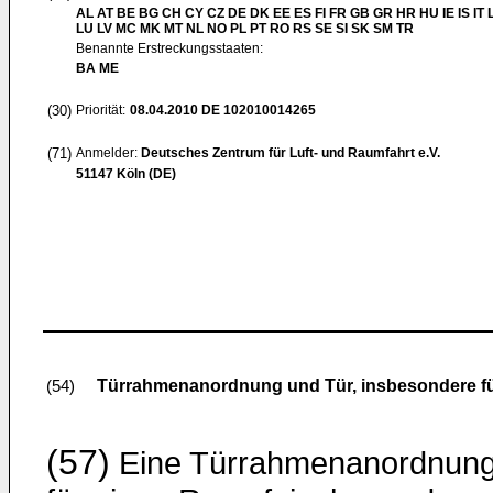
AL AT BE BG CH CY CZ DE DK EE ES FI FR GB GR HR HU IE IS IT L
LU LV MC MK MT NL NO PL PT RO RS SE SI SK SM TR
Benannte Erstreckungsstaaten:
BA ME
(30)
Priorität:
08.04.2010
DE 102010014265
(71)
Anmelder:
Deutsches Zentrum für Luft- und Raumfahrt e.V.
51147 Köln (DE)
Türrahmenanordnung und Tür, insbesondere fü
(54)
(57)
Eine Türrahmenanordnun