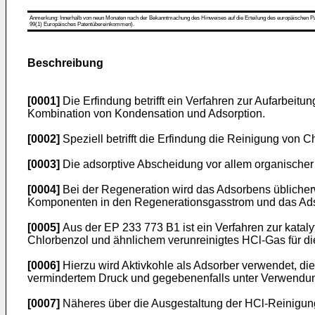
Anmerkung: Innerhalb von neun Monaten nach der Bekanntmachung des Hinweises auf die Erteilung des europäischen Patent
99(1) Europäisches Patentübereinkommen).
Beschreibung
[0001]
Die Erfindung betrifft ein Verfahren zur Aufarbeit
Kombination von Kondensation und Adsorption.
[0002]
Speziell betrifft die Erfindung die Reinigung von 
[0003]
Die adsorptive Abscheidung vor allem organischer
[0004]
Bei der Regeneration wird das Adsorbens üblicherw
Komponenten in den Regenerationsgasstrom und das Ads
[0005]
Aus der
EP 233 773 B1
ist ein Verfahren zur kata
Chlorbenzol und ähnlichem verunreinigtes HCl-Gas für die
[0006]
Hierzu wird Aktivkohle als Adsorber verwendet, di
vermindertem Druck und gegebenenfalls unter Verwendung
[0007]
Näheres über die Ausgestaltung der HCl-Reinigung