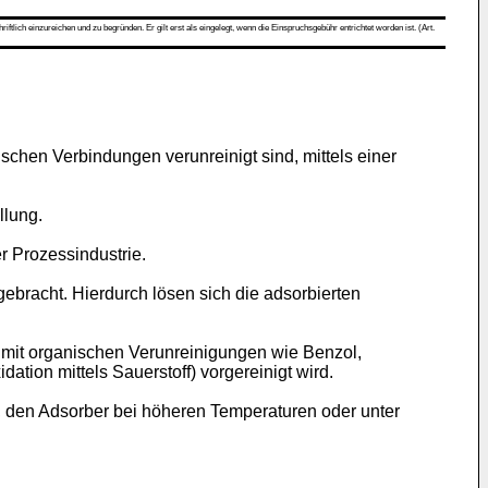
ch einzureichen und zu begründen. Er gilt erst als eingelegt, wenn die Einspruchsgebühr entrichtet worden ist. (Art.
ischen Verbindungen verunreinigt sind, mittels einer
llung.
 Prozessindustrie.
ebracht. Hierdurch lösen sich die adsorbierten
n mit organischen Verunreinigungen wie Benzol,
tion mittels Sauerstoff) vorgereinigt wird.
n, den Adsorber bei höheren Temperaturen oder unter