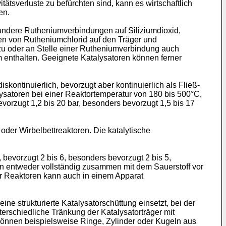
tätsverluste zu befürchten sind, kann es wirtschaftlich
en.
andere Rutheniumverbindungen auf Siliziumdioxid,
gen von Rutheniumchlorid auf den Träger und
u oder an Stelle einer Rutheniumverbindung auch
m enthalten. Geeignete Katalysatoren können ferner
kontinuierlich, bevorzugt aber kontinuierlich als Fließ-
ysatoren bei einer Reaktortemperatur von 180 bis 500°C,
orzugt 1,2 bis 20 bar, besonders bevorzugt 1,5 bis 17
oder Wirbelbettreaktoren. Die katalytische
bevorzugt 2 bis 6, besonders bevorzugt 2 bis 5,
nn entweder vollständig zusammen mit dem Sauerstoff vor
r Reaktoren kann auch in einem Apparat
ne strukturierte Katalysatorschüttung einsetzt, bei der
terschiedliche Tränkung der Katalysatorträger mit
 können beispielsweise Ringe, Zylinder oder Kugeln aus