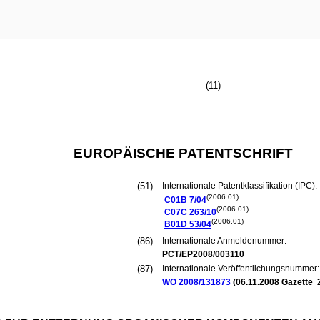
(11)
EUROPÄISCHE PATENTSCHRIFT
(51)
Internationale Patentklassifikation (IPC):
(2006.01)
C01B
7/04
(2006.01)
C07C
263/10
(2006.01)
B01D
53/04
(86)
Internationale Anmeldenummer:
PCT/EP2008/003110
(87)
Internationale Veröffentlichungsnummer:
WO 2008/131873
(
06.11.2008
Gazette 