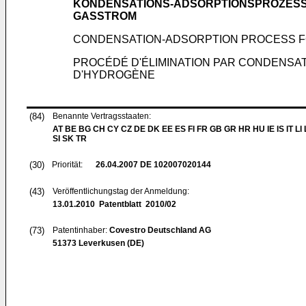
KONDENSATIONS-ADSORPTIONSPROZESS
GASSTROM
CONDENSATION-ADSORPTION PROCESS F
PROCÉDÉ D'ÉLIMINATION PAR CONDENSA
D'HYDROGÈNE
(84)
Benannte Vertragsstaaten:
AT BE BG CH CY CZ DE DK EE ES FI FR GB GR HR HU IE IS IT LI
SI SK TR
(30)
Priorität:
26.04.2007
DE 102007020144
(43)
Veröffentlichungstag der Anmeldung:
13.01.2010
Patentblatt 2010/02
(73)
Patentinhaber:
Covestro Deutschland AG
51373 Leverkusen (DE)