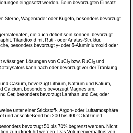
egierungen eingesetzt werden. Beim bevorzugten Einsatz
der, Sterne, Wagenräder oder Kugeln, besonders bevorzugt
materialen, die auch dotiert sein können, bevorzugt
hit, Titandioxid mit Rutil- oder Anatas-Struktur,
sche, besonders bevorzugt γ- oder δ-Aluminiumoxid oder
mit wässrigen Lösungen von CuCl
bzw. RuCl
und
2
3
Katalysators kann nach oder bevorzugt vor der Tränkung
m und Cäsium, bevorzugt Lithium, Natrium und Kalium,
nd Calcium, besonders bevorzugt Magnesium,
nd Cer, besonders bevorzugt Lanthan und Cer, oder
ise unter einer Stickstoff-, Argon- oder Luftatmosphäre
t und anschließend bei 200 bis 400°C kalziniert.
besonders bevorzugt 50 bis 70% begrenzt werden. Nicht
dation zurückgeführt werden. Das Volumenverhältnis von