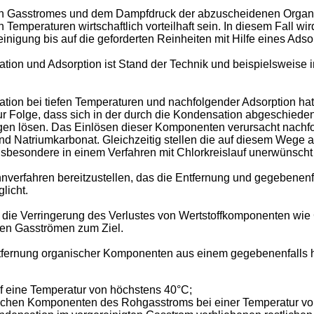
den Gasstromes und dem Dampfdruck der abzuscheidenen Organ
emperaturen wirtschaftlich vorteilhaft sein. In diesem Fall wir
ung bis auf die geforderten Reinheiten mit Hilfe eines Adsorpt
on und Adsorption ist Stand der Technik und beispielsweise 
on bei tiefen Temperaturen und nachfolgender Adsorption hat
 Folge, dass sich in der durch die Kondensation abgeschied
n lösen. Das Einlösen dieser Komponenten verursacht nachfo
und Natriumkarbonat. Gleichzeitig stellen die auf diesem Weg
nsbesondere in einem Verfahren mit Chlorkreislauf unerwünscht 
ennverfahren bereitzustellen, das die Entfernung und gegebene
licht.
 die Verringerung des Verlustes von Wertstoffkomponenten wie
den Gasströmen zum Ziel.
ntfernung organischer Komponenten aus einem gegebenenfalls 
f eine Temperatur von höchstens 40°C;
ischen Komponenten des Rohgasstroms bei einer Temperatur vo