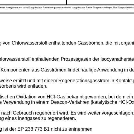
s kann jedermann beim Europäischen Patentamt gegen das erteilte europäischen Patent Einspruch einlegen. Der Einspruch ist schriftli
ung von Chlorwasserstoff enthaltenden Gasströmen, die mit organ
Chlorwasserstoff enthaltenden Prozessgasen der Isocyanatherste
 Komponenten aus Gasströmen findet häufige Anwendung in der
eise erhitzt und mit einem Regenerationsgasstrom in Kontakt g
orbens wird entladen.
lytischen Oxidation von HCl-Gas bekannt geworden, bei dem ei
 Verwendung in einem Deacon-Verfahren (katalytische HCl-Oxida
e nach Gebrauch regeneriert wird. Es wird weiter vorgeschlage
 eines Inertgases zu regenerieren.
 ist der
EP 233 773 B1
nicht zu entnehmen.