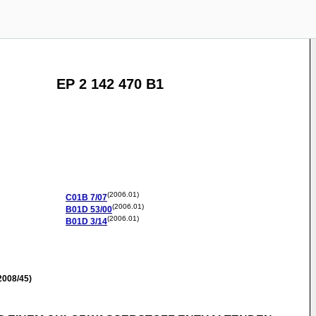
EP 2 142 470 B1
(2006.01)
C01B
7/07
(2006.01)
B01D
53/00
(2006.01)
B01D
3/14
2008/45)