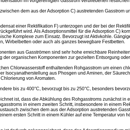
ondensation im vorgereinigten Gasstrom verbliebenen restlic
zwischen dem aus der Adsorption C) austretenden Gasstrom un
densat einer Rektifikation F) unterzogen und der bei der Rekt
ckgeführt wird. Als Adsorptionsmittel für die Adsorption C) kom
nische Komplexe zum Einsatz. Bevorzugt ist Aktivkohle. Gängig
en, Wirbelbetten oder auch als ganzes bewegbare Festbetten.
onenten aus Gasströmen sind sehr hohe erreichbare Reinheiten
 der organischen Komponenten zur gezielten Entsorgung oder 
chen Chlorwasserstoff enthaltenden Rohgasstrom um einen chlo
 der Isocyanatherstellung aus Phosgen und Aminen, der Säurechl
r Chlorierung von Aromaten.
dere bis zu 400°C, bevorzugt bis zu 250°C, besonders bevorzu
eichnet ist, dass die Abkühlung des Rohgasstroms zunächst in 
ohgasstroms in einem zweiten Schritt, insbesondere in einem Re
eaustausch zwischen dem aus der Adsorption austretenden Gas
 einem ersten Schritt in einem Kühler auf eine Temperatur von h