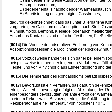
C) mindestens teilweise Adsorption der nach der K
Adsorptionsmedium;
D) gegebenenfalls nachfolgender Wärmeaustausch 
E) Bereitstellung des gereinigten Gasstromes;
dadurch gekennzeichnet, dass das unter B) erhaltene Kon
vorgereinigten Gasstrom des Adsorption nach Stufe C) zurü
Aluminiumoxid, Bentonit, Kieselgel oder auch metallorga
Adsorbens Kontaktes sind einfache Festbetten, Fließbett
[0014]
Die Vorteile der adsorptiven Entfernung von Komp
Adsorptionsprozessen die Möglichkeit der Rückgewinnung
[0015]
Vorzugsweise handelt es sich daher bei einem sol
beispielsweise in einem der folgenden Verfahren anfällt:
Herstellung von Vinylchlorid aus Ethylendichlorid und de
[0016]
Die Temperatur des Rohgasstroms beträgt insbeson
[0017]
Bevorzugt ist ein Verfahren, das dadurch gekennz
erfolgt. Weiterhin bevorzugt erfolgt die Abkühlung des R
einer besonders bevorzugten Variante erfolgt der Wärm
in einem Rekuperator. Bevorzugt erfolgt die Abkühlung in
Rekuperator auf eine Temperatur von höchstens 40 °C.