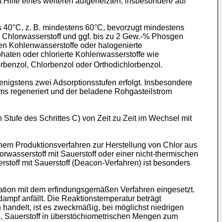
Hilfe eines weiteren aufgeheizten, insbesondere auf
ns 40°C, z. B. mindestens 60°C, bevorzugt mindestens
Chlorwasserstoff und ggf. bis zu 2 Gew.-% Phosgen
n Kohlenwasserstoffe oder halogenierte
phaten oder chlorierte Kohlenwasserstoffe wie
orbenzol, Chlorbenzol oder Orthodichlorbenzol.
enigstens zwei Adsorptionsstufen erfolgt. Insbesondere
oms regeneriert und der beladene Rohgasteilstrom
tufe des Schrittes C) von Zeit zu Zeit im Wechsel mit
nem Produktionsverfahren zur Herstellung von Chlor aus
rwasserstoff mit Sauerstoff oder einer nicht-thermischen
stoff mit Sauerstoff (Deacon-Verfahren) ist besonders
ation mit dem erfindungsgemäßen Verfahren eingesetzt.
dampf anfällt. Die Reaktionstemperatur beträgt
 handelt, ist es zweckmäßig, bei möglichst niedrigen
ig, Sauerstoff in überstöchiometrischen Mengen zum