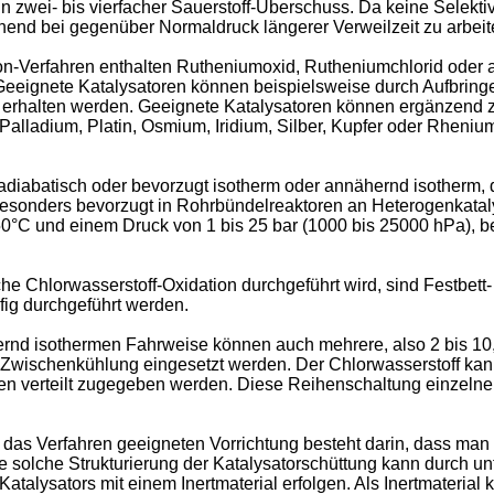
n zwei- bis vierfacher Sauerstoff-Überschuss. Da keine Selektivi
chend bei gegenüber Normaldruck längerer Verweilzeit zu arbeit
n-Verfahren enthalten Rutheniumoxid, Rutheniumchlorid oder 
. Geeignete Katalysatoren können beispielsweise durch Aufbrin
 erhalten werden. Geeignete Katalysatoren können ergänzend z
alladium, Platin, Osmium, Iridium, Silber, Kupfer oder Rheniu
diabatisch oder bevorzugt isotherm oder annähernd isotherm, dis
, besonders bevorzugt in Rohrbündelreaktoren an Heterogenkatal
0°C und einem Druck von 1 bis 25 bar (1000 bis 25000 hPa), bev
e Chlorwasserstoff-Oxidation durchgeführt wird, sind Festbett- 
fig durchgeführt werden.
rnd isothermen Fahrweise können auch mehrere, also 2 bis 10, 
t Zwischenkühlung eingesetzt werden. Der Chlorwasserstoff ka
en verteilt zugegeben werden. Diese Reihenschaltung einzelne
das Verfahren geeigneten Vorrichtung besteht darin, dass man ei
ine solche Strukturierung der Katalysatorschüttung kann durch un
talysators mit einem Inertmaterial erfolgen. Als Inertmaterial