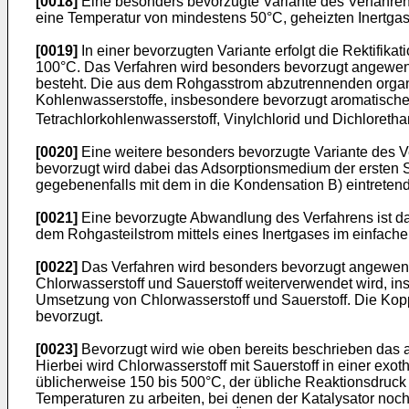
[0018]
Eine besonders bevorzugte Variante des Verfahren
eine Temperatur von mindestens 50°C, geheizten Inertgas
[0019]
In einer bevorzugten Variante erfolgt die Rektifik
100°C. Das Verfahren wird besonders bevorzugt angewend
besteht. Die aus dem Rohgasstrom abzutrennenden organ
Kohlenwasserstoffe, insbesondere bevorzugt aromatische 
Tetrachlorkohlenwasserstoff, Vinylchlorid und Dichloreth
[0020]
Eine weitere besonders bevorzugte Variante des Ve
bevorzugt wird dabei das Adsorptionsmedium der ersten St
gegebenenfalls mit dem in die Kondensation B) eintreten
[0021]
Eine bevorzugte Abwandlung des Verfahrens ist dad
dem Rohgasteilstrom mittels eines Inertgases im einfache
[0022]
Das Verfahren wird besonders bevorzugt angewende
Chlorwasserstoff und Sauerstoff weiterverwendet wird, in
Umsetzung von Chlorwasserstoff und Sauerstoff. Die Kopp
bevorzugt.
[0023]
Bevorzugt wird wie oben bereits beschrieben das 
Hierbei wird Chlorwasserstoff mit Sauerstoff in einer exo
üblicherweise 150 bis 500°C, der übliche Reaktionsdruck 
Temperaturen zu arbeiten, bei denen der Katalysator noch