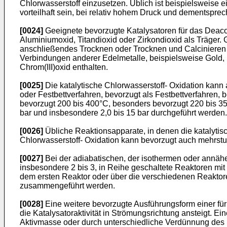
Chlorwasserstoff einzusetzen. Üblich ist beispielsweise ei
vorteilhaft sein, bei relativ hohem Druck und dementspre
[0024]
Geeignete bevorzugte Katalysatoren für das Deaco
Aluminiumoxid, Titandioxid oder Zirkondioxid als Träger
anschließendes Trocknen oder Trocknen und Calcinieren
Verbindungen anderer Edelmetalle, beispielsweise Gold, P
Chrom(III)oxid enthalten.
[0025]
Die katalytische Chlorwasserstoff- Oxidation kann a
oder Festbettverfahren, bevorzugt als Festbettverfahren
bevorzugt 200 bis 400°C, besonders bevorzugt 220 bis 35
bar und insbesondere 2,0 bis 15 bar durchgeführt werden.
[0026]
Übliche Reaktionsapparate, in denen die katalytisch
Chlorwasserstoff- Oxidation kann bevorzugt auch mehrstu
[0027]
Bei der adiabatischen, der isothermen oder annähe
insbesondere 2 bis 3, in Reihe geschaltete Reaktoren mi
dem ersten Reaktor oder über die verschiedenen Reaktor
zusammengeführt werden.
[0028]
Eine weitere bevorzugte Ausführungsform einer für 
die Katalysatoraktivität in Strömungsrichtung ansteigt. E
Aktivmasse oder durch unterschiedliche Verdünnung des Ka