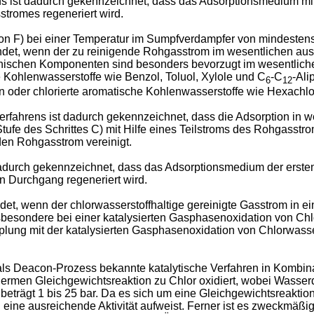
s ist dadurch gekennzeichnet, dass das Adsorptionsmedium mit 
stromes regeneriert wird.
ation F) bei einer Temperatur im Sumpfverdampfer von mindeste
et, wenn der zu reinigende Rohgasstrom im wesentlichen aus 
ischen Komponenten sind besonders bevorzugt im wesentliche
Kohlenwasserstoffe wie Benzol, Toluol, Xylole und C
-C
-Ali
6
12
an oder chlorierte aromatische Kohlenwasserstoffe wie Hexachl
rfahrens ist dadurch gekennzeichnet, dass die Adsorption in w
ufe des Schrittes C) mit Hilfe eines Teilstroms des Rohgasstr
den Rohgasstrom vereinigt.
urch gekennzeichnet, dass das Adsorptionsmedium der ersten S
n Durchgang regeneriert wird.
t, wenn der chlorwasserstoffhaltige gereinigte Gasstrom in ei
sbesondere bei einer katalysierten Gasphasenoxidation von Chlo
lung mit der katalysierten Gasphasenoxidation von Chlorwasser
als Deacon-Prozess bekannte katalytische Verfahren in Kombin
thermen Gleichgewichtsreaktion zu Chlor oxidiert, wobei Wasser
beträgt 1 bis 25 bar. Da es sich um eine Gleichgewichtsreaktion
 eine ausreichende Aktivität aufweist. Ferner ist es zweckmäß