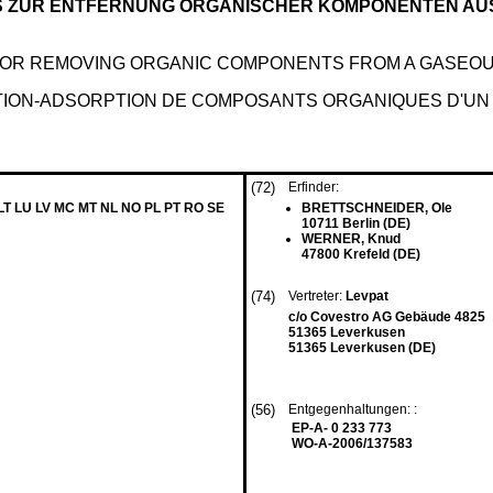
 ZUR ENTFERNUNG ORGANISCHER KOMPONENTEN AU
OR REMOVING ORGANIC COMPONENTS FROM A GASEOU
TION-ADSORPTION DE COMPOSANTS ORGANIQUES D'UN
(72)
Erfinder:
 LT LU LV MC MT NL NO PL PT RO SE
BRETTSCHNEIDER, Ole
10711 Berlin (DE)
WERNER, Knud
47800 Krefeld (DE)
(74)
Vertreter:
Levpat
c/o Covestro AG Gebäude 4825
51365 Leverkusen
51365 Leverkusen (DE)
(56)
Entgegenhaltungen: :
EP-A- 0 233 773
WO-A-2006/137583