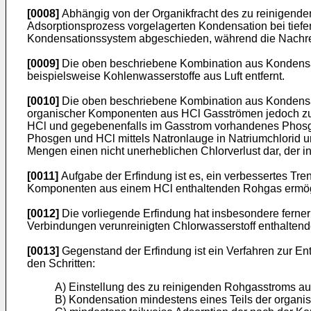
[0008]
Abhängig von der Organikfracht des zu reinigen
Adsorptionsprozess vorgelagerten Kondensation bei tiefen T
Kondensationssystem abgeschieden, während die Nachreinig
[0009]
Die oben beschriebene Kombination aus Kondensati
beispielsweise Kohlenwasserstoffe aus Luft entfernt.
[0010]
Die oben beschriebene Kombination aus Kondensati
organischer Komponenten aus HCl Gasströmen jedoch zur
HCl und gegebenenfalls im Gasstrom vorhandenes Phosge
Phosgen und HCl mittels Natronlauge in Natriumchlorid 
Mengen einen nicht unerheblichen Chlorverlust dar, der i
[0011]
Aufgabe der Erfindung ist es, ein verbessertes Tr
Komponenten aus einem HCl enthaltenden Rohgas ermög
[0012]
Die vorliegende Erfindung hat insbesondere ferner
Verbindungen verunreinigten Chlorwasserstoff enthalten
[0013]
Gegenstand der Erfindung ist ein Verfahren zur E
den Schritten:
A) Einstellung des zu reinigenden Rohgasstroms au
B) Kondensation mindestens eines Teils der organ