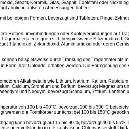
moxid, Steatit, Keramik, Glas, Graphit, Edelstahl oder Nickell
orzugt ähnliche äußeren Abmessungen haben.
mit beliebigen Formen, bevorzugt sind Tabletten, Ringe, Zylin
ere Rutheniumverbindungen oder Kupferverbindungen auf Träger
rägermaterialen eignen sich beispielsweise Siliziumdioxid, Grap
ugt Titandioxid, Zirkondioxid, Aluminiumoxid oder deren Gemi
n können beispielsweise durch Tränkung des Trägermaterials 
 in Form ihrer Chloride, erhalten werden. Die Formgebung des 
romotoren Alkalimetalle wie Lithium, Natrium, Kalium, Rubidiu
esium, Calcium, Strontium und Barium, bevorzugt Magnesium u
Praseodym und Neodym, bevorzugt Scandium, Yttrium, Lanthan u
eratur von 100 bis 400°C, bevorzugt 100 bis 300°C beispielswe
gt werden die Formkörper zunächst bei 100 bis 150°C getrockne
hgang kann bevorzugt auf 15 bis 90 %, bevorzugt 40 bis 85%, 
ise oder vollständig in die katalytische Chlorwasserstoff-Oxi