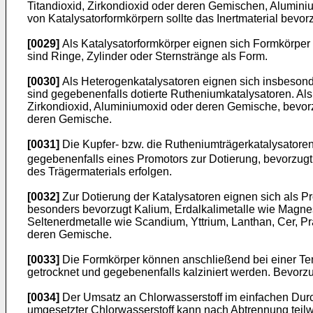
Titandioxid, Zirkondioxid oder deren Gemischen, Aluminiu
von Katalysatorformkörpern sollte das Inertmaterial bev
[0029]
Als Katalysatorformkörper eignen sich Formkörper 
sind Ringe, Zylinder oder Sternstränge als Form.
[0030]
Als Heterogenkatalysatoren eignen sich insbesond
sind gegebenenfalls dotierte Rutheniumkatalysatoren. Als T
Zirkondioxid, Aluminiumoxid oder deren Gemische, bevorz
deren Gemische.
[0031]
Die Kupfer- bzw. die Rutheniumträgerkatalysatore
gegebenenfalls eines Promotors zur Dotierung, bevorzugt
des Trägermaterials erfolgen.
[0032]
Zur Dotierung der Katalysatoren eignen sich als P
besonders bevorzugt Kalium, Erdalkalimetalle wie Magn
Seltenerdmetalle wie Scandium, Yttrium, Lanthan, Cer, 
deren Gemische.
[0033]
Die Formkörper können anschließend bei einer Temp
getrocknet und gegebenenfalls kalziniert werden. Bevorzu
[0034]
Der Umsatz an Chlorwasserstoff im einfachen Durc
umgesetzter Chlorwasserstoff kann nach Abtrennung teilwe