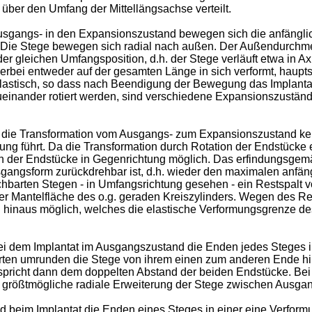
über den Umfang der Mittellängsachse verteilt.
usgangs- in den Expansionszustand bewegen sich die anfänglic
. Die Stege bewegen sich radial nach außen. Der Außendurchm
 gleichen Umfangsposition, d.h. der Stege verläuft etwa in Axi
rbei entweder auf der gesamten Länge in sich verformt, haupts
 plastisch, so dass nach Beendigung der Bewegung das Implanta
 zueinander rotiert werden, sind verschiedene Expansionszust
dass die Transformation vom Ausgangs- zum Expansionszustand ke
rung führt. Da die Transformation durch Rotation der Endstücke 
der Endstücke in Gegenrichtung möglich. Das erfindungsgemäße
sgangsform zurückdrehbar ist, d.h. wieder den maximalen anfän
arten Stegen - in Umfangsrichtung gesehen - ein Restspalt vo
der Mantelfläche des o.g. geraden Kreiszylinders. Wegen des R
inaus möglich, welches die elastische Verformungsgrenze des 
ei dem Implantat im Ausgangszustand die Enden jedes Steges 
rten umrunden die Stege von ihrem einen zum anderen Ende hi
richt dann dem doppelten Abstand der beiden Endstücke. Bei ei
ne größtmögliche radiale Erweiterung der Stege zwischen Ausga
nd beim Implantat die Enden eines Steges in einer eine Verfor