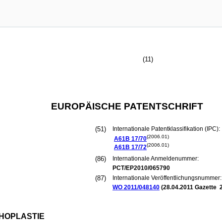
(11)
EUROPÄISCHE PATENTSCHRIFT
(51)
Internationale Patentklassifikation (IPC):
(2006.01)
A61B
17/70
(2006.01)
A61B
17/72
(86)
Internationale Anmeldenummer:
PCT/EP2010/065790
(87)
Internationale Veröffentlichungsnummer:
WO 2011/048140
(
28.04.2011
Gazette 2
HOPLASTIE