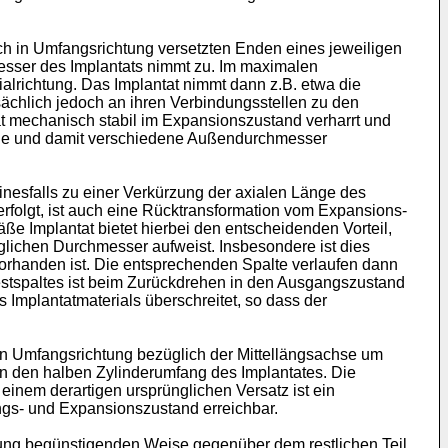
h in Umfangsrichtung versetzten Enden eines jeweiligen
esser des Implantats nimmt zu. Im maximalen
alrichtung. Das Implantat nimmt dann z.B. etwa die
ächlich jedoch an ihren Verbindungsstellen zu den
t mechanisch stabil im Expansionszustand verharrt und
ände und damit verschiedene Außendurchmesser
inesfalls zu einer Verkürzung der axialen Länge des
erfolgt, ist auch eine Rücktransformation vom Expansions-
 Implantat bietet hierbei den entscheidenden Vorteil,
glichen Durchmesser aufweist. Insbesondere ist dies
rhanden ist. Die entsprechenden Spalte verlaufen dann
estspaltes ist beim Zurückdrehen in den Ausgangszustand
Implantatmaterials überschreitet, so dass der
in Umfangsrichtung bezüglich der Mittellängsachse um
n den halben Zylinderumfang des Implantates. Die
nem derartigen ursprünglichen Versatz ist ein
ngs- und Expansionszustand erreichbar.
mung begünstigenden Weise gegenüber dem restlichen Teil