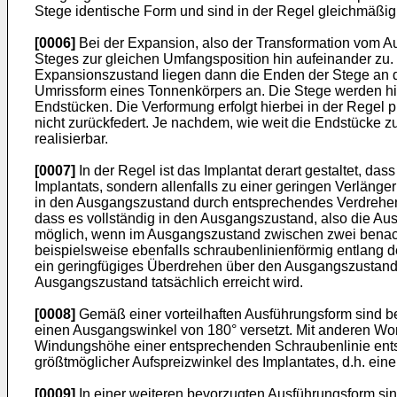
Stege identische Form und sind in der Regel gleichmäßig 
[0006]
Bei der Expansion, also der Transformation vom A
Steges zur gleichen Umfangsposition hin aufeinander zu
Expansionszustand liegen dann die Enden der Stege an der
Umrissform eines Tonnenkörpers an. Die Stege werden hie
Endstücken. Die Verformung erfolgt hierbei in der Regel
nicht zurückfedert. Je nachdem, wie weit die Endstücke
realisierbar.
[0007]
In der Regel ist das Implantat derart gestaltet, 
Implantats, sondern allenfalls zu einer geringen Verlänge
in den Ausgangszustand durch entsprechendes Verdrehen 
dass es vollständig in den Ausgangszustand, also die Au
möglich, wenn im Ausgangszustand zwischen zwei benachb
beispielsweise ebenfalls schraubenlinienförmig entlang 
ein geringfügiges Überdrehen über den Ausgangszustand h
Ausgangszustand tatsächlich erreicht wird.
[0008]
Gemäß einer vorteilhaften Ausführungsform sind b
einen Ausgangswinkel von 180° versetzt. Mit anderen Wo
Windungshöhe einer entsprechenden Schraubenlinie entsp
größtmöglicher Aufspreizwinkel des Implantates, d.h. ei
[0009]
In einer weiteren bevorzugten Ausführungsform si