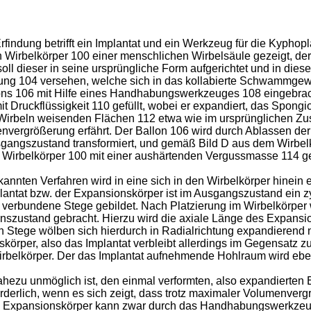
indung betrifft ein Implantat und ein Werkzeug für die Kyphoplas
in Wirbelkörper 100 einer menschlichen Wirbelsäule gezeigt, der
soll dieser in seine ursprüngliche Form aufgerichtet und in dieser
ung 104 versehen, welche sich in das kollabierte Schwammgewe
ns 106 mit Hilfe eines Handhabungswerkzeuges 108 eingebracht. 
 Druckflüssigkeit 110 gefüllt, wobei er expandiert, das Spon
 Wirbeln weisenden Flächen 112 etwa wie im ursprünglichen Zust
vergrößerung erfährt. Der Ballon 106 wird durch Ablassen der D
 Ausgangszustand transformiert, und gemäß Bild D aus dem Wirbel
Wirbelkörper 100 mit einer aushärtenden Vergussmasse 114 gef
annten Verfahren wird in eine sich in den Wirbelkörper hinei
lantat bzw. der Expansionskörper ist im Ausgangszustand ein zyl
er verbundene Stege gebildet. Nach Platzierung im Wirbelkörper
zustand gebracht. Hierzu wird die axiale Länge des Expansion
Stege wölben sich hierdurch in Radialrichtung expandierend na
nskörper, also das Implantat verbleibt allerdings im Gegensatz 
belkörper. Der das Implantat aufnehmende Hohlraum wird ebenf
 nahezu unmöglich ist, den einmal verformten, also expandierte
forderlich, wenn es sich zeigt, dass trotz maximaler Volumenve
nte Expansionskörper kann zwar durch das Handhabungswerkzeu