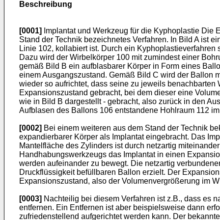
Beschreibung
[0001]
Implantat und Werkzeug für die Kyphoplastie Die Erf
Stand der Technik bezeichnetes Verfahren. In Bild A ist e
Linie 102, kollabiert ist. Durch ein Kyphoplastieverfahren 
Dazu wird der Wirbelkörper 100 mit zumindest einer Bohr
gemäß Bild B ein aufblasbarer Körper in Form eines Ballo
einem Ausgangszustand. Gemäß Bild C wird der Ballon mit
wieder so aufrichtet, dass seine zu jeweils benachbarten
Expansionszustand gebracht, bei dem dieser eine Volumen
wie in Bild B dargestellt - gebracht, also zurück in den
Aufblasen des Ballons 106 entstandene Hohlraum 112 im 
[0002]
Bei einem weiteren aus dem Stand der Technik bek
expandierbarer Körper als Implantat eingebracht. Das Imp
Mantelfläche des Zylinders ist durch netzartig miteinand
Handhabungswerkzeugs das Implantat in einen Expansions
werden aufeinander zu bewegt. Die netzartig verbundenen 
Druckflüssigkeit befüllbaren Ballon erzielt. Der Expansio
Expansionszustand, also der Volumenvergrößerung im Wir
[0003]
Nachteilig bei diesem Verfahren ist z.B., dass es
entfernen. Ein Entfernen ist aber beispielsweise dann er
zufriedenstellend aufgerichtet werden kann. Der bekan