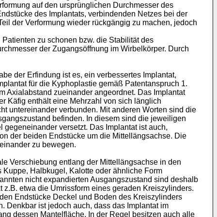
kverformung auf den ursprünglichen Durchmesser des
 Endstücke des Implantats, verbindenden Netzes bei der
eil der Verformung wieder rückgängig zu machen, jedoch
Patienten zu schonen bzw. die Stabilität des
urchmesser der Zugangsöffnung im Wirbelkörper. Durch
be der Erfindung ist es, ein verbessertes Implantat,
Implantat für die Kyphoplastie gemäß Patentanspruch 1.
nem Axialabstand zueinander angeordnet. Das Implantat
r Käfig enthält eine Mehrzahl von sich länglich
cht untereinander verbunden. Mit anderen Worten sind die
gangszustand befinden. In diesem sind die jeweiligen
gegeneinander versetzt. Das Implantat ist auch,
on der beiden Endstücke um die Mittellängsachse. Die
ufeinander zu bewegen.
iale Verschiebung entlang der Mittellängsachse in den
ls Kuppe, Halbkugel, Kalotte oder ähnliche Form
enannten nicht expandierten Ausgangszustand sind deshalb
 z.B. etwa die Umrissform eines geraden Kreiszylinders.
eiden Endstücke Deckel und Boden des Kreiszylinders
n. Denkbar ist jedoch auch, dass das Implantat im
ng dessen Mantelfläche. In der Regel besitzen auch alle