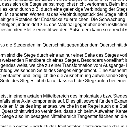
 dass sich die Stege selbst möglichst nicht verformen. Beim Impl
es kann durch z.B. durch eine gelenkige Verbindung der Stege 
. Mit anderen Worten ist das Verbindungsstück der Stege mit 
seitigen Rotation der Endstücke zu erreichen. Die Schwächung 
rfolgen, indem dort z.B. das Material gegenüber dem restlichen
bestimmten Stelle erreicht werden. Außerdem kann so erreicht w
s die Stegenden im Querschnitt gegenüber dem Querschnitt des
orm sind die Stege durch eine an nur einer Seite des Steges v
eisenden Randbereich eines Steges. Besonders vorteilhaft is
tegendes weist, welche zu einer Transformation vom Ausgangs- i
chtung weisenden Seite des Steges eingebracht. Eine Ausnehmu
ig verlaufen und lediglich die die Ausnehmung aufweisende Steg
te des Steges führt dazu, dass sich die Stegkanten bei einem
eist in einem axialen Mittelbereich des Implantates bzw. Ste
falls eine Axialkomponente auf. Dies gilt sowohl für den Expa
 axialen Mitte des Implantates, welche in der Regel auch die Stel
Querschnitt wird so verhindert, dass sich beim Aufweiten Kan
 Stege also im besagten Mittelbereich Tangentenflächen an die
ist ein erstes Endstück des Implantates, vorzugsweise das in 