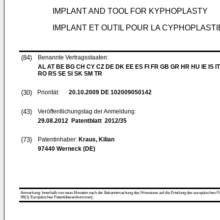
IMPLANT AND TOOL FOR KYPHOPLASTY
IMPLANT ET OUTIL POUR LA CYPHOPLASTI
(84)
Benannte Vertragsstaaten:
AL AT BE BG CH CY CZ DE DK EE ES FI FR GB GR HR HU IE IS IT
RO RS SE SI SK SM TR
(30)
Priorität:
20.10.2009
DE 102009050142
(43)
Veröffentlichungstag der Anmeldung:
29.08.2012
Patentblatt 2012/35
(73)
Patentinhaber:
Kraus, Kilian
97440 Werneck (DE)
Anmerkung: Innerhalb von neun Monaten nach der Bekanntmachung des Hinweises auf die Erteilung des europäischen Patent
99(1) Europäisches Patentübereinkommen).