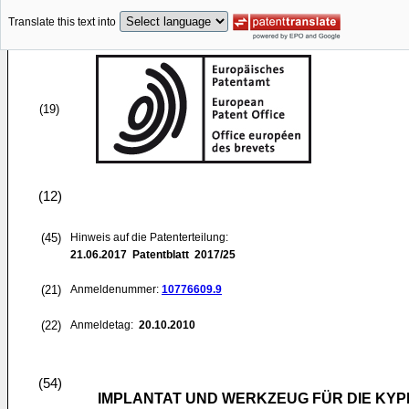
Translate this text into
(19)
(12)
(45)
Hinweis auf die Patenterteilung:
21.06.2017
Patentblatt 2017/25
(21)
Anmeldenummer:
10776609.9
(22)
Anmeldetag:
20.10.2010
(54)
IMPLANTAT UND WERKZEUG FÜR DIE KYP