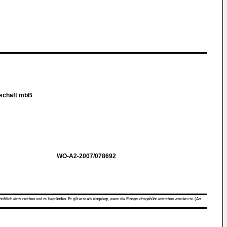
rschaft mbB
WO-A2-2007/078692
ch einzureichen und zu begründen. Er gilt erst als eingelegt, wenn die Einspruchsgebühr entrichtet worden ist. (Art.