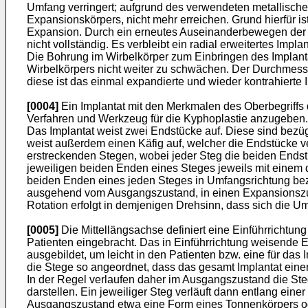
Umfang verringert; aufgrund des verwendeten metallischen
Expansionskörpers, nicht mehr erreichen. Grund hierfür i
Expansion. Durch ein erneutes Auseinanderbewegen der E
nicht vollständig. Es verbleibt ein radial erweitertes Implan
Die Bohrung im Wirbelkörper zum Einbringen des Implanta
Wirbelkörpers nicht weiter zu schwächen. Der Durchmess
diese ist das einmal expandierte und wieder kontrahierte 
[0004]
Ein Implantat mit den Merkmalen des Oberbegriffs 
Verfahren und Werkzeug für die Kyphoplastie anzugeben. H
Das Implantat weist zwei Endstücke auf. Diese sind bezüg
weist außerdem einen Käfig auf, welcher die Endstücke ve
erstreckenden Stegen, wobei jeder Steg die beiden Endstü
jeweiligen beiden Enden eines Steges jeweils mit einem 
beiden Enden eines jeden Steges in Umfangsrichtung bezü
ausgehend vom Ausgangszustand, in einen Expansionszust
Rotation erfolgt in demjenigen Drehsinn, dass sich die 
[0005]
Die Mittellängsachse definiert eine Einführrichtung
Patienten eingebracht. Das in Einführrichtung weisende E
ausgebildet, um leicht in den Patienten bzw. eine für d
die Stege so angeordnet, dass das gesamt Implantat eine
In der Regel verlaufen daher im Ausgangszustand die Ste
darstellen. Ein jeweiliger Steg verläuft dann entlang ein
Ausgangszustand etwa eine Form eines Tonnenkörpers oder