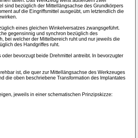
ammen fallen. Das Werkzeug weist außerdem zwei
ttel sind bezüglich der Mittellängsachse des Grundkörpers
ent auf die Eingriffsmittel ausgeübt, um letztendlich die
ewirken.
ezüglich eines gleichen Winkelversatzes zwangsgeführt.
welche gegensinnig und synchron bezüglich des
 bei welcher der Mittelbereich ruht und nur jeweils die
glich des Handgriffes ruht.
der bevorzugt beide Drehmittel antreibt. In bevorzugter
rehbar ist, die quer zur Mittellängsachse des Werkzeuges
und die oben beschriebene Transformation des Implantates
gen, jeweils in einer schematischen Prinzipskizze: