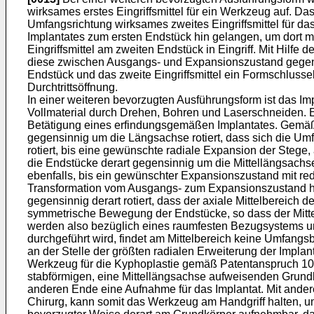
wirksames erstes Eingriffsmittel für ein Werkzeug auf. Da
Umfangsrichtung wirksames zweites Eingriffsmittel für d
Implantates zum ersten Endstück hin gelangen, um dort mi
Eingriffsmittel am zweiten Endstück in Eingriff. Mit Hi
diese zwischen Ausgangs- und Expansionszustand gegensinn
Endstück und das zweite Eingriffsmittel ein Formschluss
Durchtrittsöffnung.
In einer weiteren bevorzugten Ausführungsform ist das Im
Vollmaterial durch Drehen, Bohren und Laserschneiden. E
Betätigung eines erfindungsgemäßen Implantates. Gemäß
gegensinnig um die Längsachse rotiert, dass sich die U
rotiert, bis eine gewünschte radiale Expansion der Stege,
die Endstücke derart gegensinnig um die Mittellängsachs
ebenfalls, bis ein gewünschter Expansionszustand mit re
Transformation vom Ausgangs- zum Expansionszustand hin
gegensinnig derart rotiert, dass der axiale Mittelbereich 
symmetrische Bewegung der Endstücke, so dass der Mitte
werden also bezüglich eines raumfesten Bezugsystems um 
durchgeführt wird, findet am Mittelbereich keine Umfangs
an der Stelle der größten radialen Erweiterung der Implan
Werkzeug für die Kyphoplastie gemäß Patentanspruch 10,
stabförmigen, eine Mittellängsachse aufweisenden Grund
anderen Ende eine Aufnahme für das Implantat. Mit andere
Chirurg, kann somit das Werkzeug am Handgriff halten, um