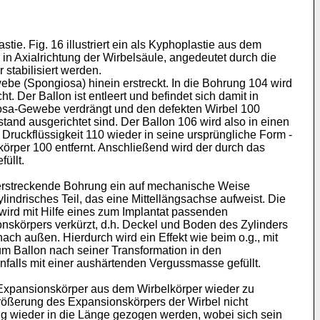
tie. Fig. 16 illustriert ein als Kyphoplastie aus dem
 in Axialrichtung der Wirbelsäule, angedeutet durch die
 stabilisiert werden.
be (Spongiosa) hinein erstreckt. In die Bohrung 104 wird
Der Ballon ist entleert und befindet sich damit in
giosa-Gewebe verdrängt und den defekten Wirbel 100
and ausgerichtet sind. Der Ballon 106 wird also in einen
ruckflüssigkeit 110 wieder in seine ursprüngliche Form -
körper 100 entfernt. Anschließend wird der durch das
üllt.
n erstreckende Bohrung ein auf mechanische Weise
indrisches Teil, das eine Mittellängsachse aufweist. Die
 wird mit Hilfe eines zum Implantat passenden
skörpers verkürzt, d.h. Deckel und Boden des Zylinders
ch außen. Hierdurch wird ein Effekt wie beim o.g., mit
zum Ballon nach seiner Transformation in den
alls mit einer aushärtenden Vergussmasse gefüllt.
n Expansionskörper aus dem Wirbelkörper wieder zu
rgrößerung des Expansionskörpers der Wirbel nicht
g wieder in die Länge gezogen werden, wobei sich sein