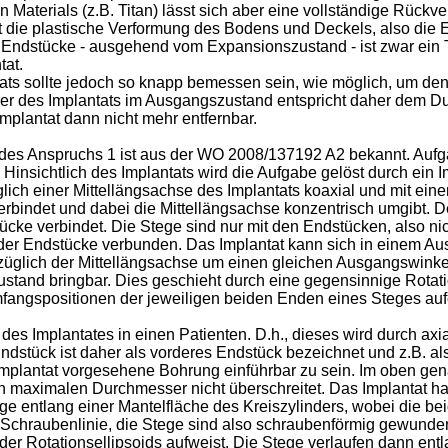
 Materials (z.B. Titan) lässt sich aber eine vollständige Rüc
st die plastische Verformung des Bodens und Deckels, also die
ndstücke - ausgehend vom Expansionszustand - ist zwar ein T
tat.
ts sollte jedoch so knapp bemessen sein, wie möglich, um den 
er des Implantats im Ausgangszustand entspricht daher dem D
Implantat dann nicht mehr entfernbar.
des Anspruchs 1 ist aus der
WO 2008/137192 A2
bekannt. Aufga
insichtlich des Implantats wird die Aufgabe gelöst durch ein 
lich einer Mittellängsachse des Implantats koaxial und mit ei
rbindet und dabei die Mittellängsachse konzentrisch umgibt. De
cke verbindet. Die Stege sind nur mit den Endstücken, also ni
der Endstücke verbunden. Das Implantat kann sich in einem Aus
glich der Mittellängsachse um einen gleichen Ausgangswinkel 
and bringbar. Dies geschieht durch eine gegensinnige Rotati
Umfangspositionen der jeweiligen beiden Enden eines Steges a
 des Implantates in einen Patienten. D.h., dieses wird durch ax
ndstück ist daher als vorderes Endstück bezeichnet und z.B. a
as Implantat vorgesehene Bohrung einführbar zu sein. Im oben g
n maximalen Durchmesser nicht überschreitet. Das Implantat hat
ge entlang einer Mantelfläche des Kreiszylinders, wobei die b
er Schraubenlinie, die Stege sind also schraubenförmig gewunde
 Rotationsellipsoids aufweist. Die Stege verlaufen dann entla