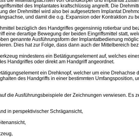
ass die Mittellängsachsen von Grundkörper und Implantat zus
griffsmittel des Implantates kraftschlüssig angreift. Die Drehmi
ung der Drehmittel wird also bei aufgesetztem Implantat Drehmom
ängsachse, und damit die o.g. Expansion oder Kontraktion zu b
hmittel bezüglich des Handgriffes gegensinnig rotierbar und b
iff eine derartige Bewegung der beiden Eingriffsmittel statt, 
 oben genannte Ausführungsform der Implantatbedienung möglich,
ren. Dies hat zur Folge, dass dann auch der Mittelbereich bezü
rkzeug mindestens ein Betätigungselement auf, welches eines o
des Handgriffes oder direkt am Handgriff angeordnet.
Betätigungselement ein Drehknopf, welcher um eine Drehachse d
ighalten des Handgriffs in einer bestimmten Umfangsposition, 
auf die Ausführungsbeispiele der Zeichnungen verwiesen. Es zei
d in perspektivischer Schrägansicht,
itenansicht,
kzeug,