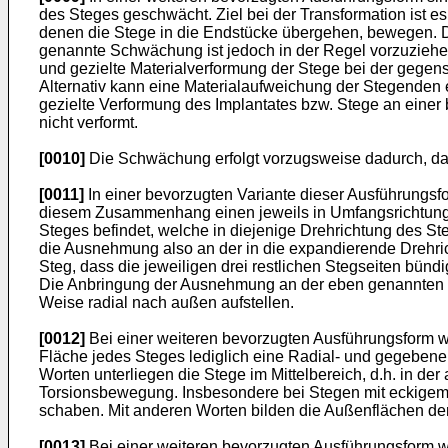
des Steges geschwächt. Ziel bei der Transformation ist es,
denen die Stege in die Endstücke übergehen, bewegen. Di
genannte Schwächung ist jedoch in der Regel vorzuziehen
und gezielte Materialverformung der Stege bei der gegen
Alternativ kann eine Materialaufweichung der Stegenden e
gezielte Verformung des Implantates bzw. Stege an einer 
nicht verformt.
[0010]
Die Schwächung erfolgt vorzugsweise dadurch, das
[0011]
In einer bevorzugten Variante dieser Ausführungsf
diesem Zusammenhang einen jeweils in Umfangsrichtung w
Steges befindet, welche in diejenige Drehrichtung des S
die Ausnehmung also an der in die expandierende Drehri
Steg, dass die jeweiligen drei restlichen Stegseiten bünd
Die Anbringung der Ausnehmung an der eben genannten Sei
Weise radial nach außen aufstellen.
[0012]
Bei einer weiteren bevorzugten Ausführungsform w
Fläche jedes Steges lediglich eine Radial- und gegebenen
Worten unterliegen die Stege im Mittelbereich, d.h. in der
Torsionsbewegung. Insbesondere bei Stegen mit eckigem 
schaben. Mit anderen Worten bilden die Außenflächen der
[0013]
Bei einer weiteren bevorzugten Ausführungsform we