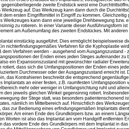
s gegenüberliegende zweite Endstück weist eine Durchtrittsöffn
as Werkzeug auf. Das Werkzeug kann dann durch die Durchtritts
t dem ersten Eingriffsmittel in Eingriff zu kommen. Gleichzeit
lfe des Werkzeuges kann dann eine jeweilige Drehbewegung bzw
ig zu rotieren. In einer Variante dieser Ausführungsform ist 
element am Außenumfang des zweiten Endstückes. Mit anderen W
plantat einstückig ausgeführt. Dies ermöglicht beispielsweise 
in nichterfindungsgemäßes Verfahren für die Kyphoplastie wird
 dem Verfahren werden - ausgehend vom Ausgangszustand - zu
mfangspositionen der Enden eines jeden Steges aufeinander zu
 also ein Expansionszustand mit gewünschter radialer Erweiteru
e rotiert, dass sich die Umfangspositionen der Enden eines je
duziertem Durchmesser oder der Ausgangszustand erreicht ist. 
, das Kontrahieren beschreibt die entsprechend gegenläufige
des Implantats an einer festen, z.B. raumfesten Umfangsposition 
lbereich mehr oder weniger in Umfangsrichtung ruht und allei
den jeweils gleichen Winkel gegensinnig rotiert. Insbesonder
bewegung der Stege statt, was besonders patientenschonend ist.
tates, nämlich im Mittelbereich auf. Hinsichtlich des Werkzeuge
 das zur Bedienung eines erfindungsgemäßen Implantats dient.
körper. Am einen Ende des Grundkörpers bzw. an einem Längsen
n Worten ist also das Implantat am vom Handgriff entfernten En
 das vordere Ende des Grundkörpers mit dem Implantat in das I