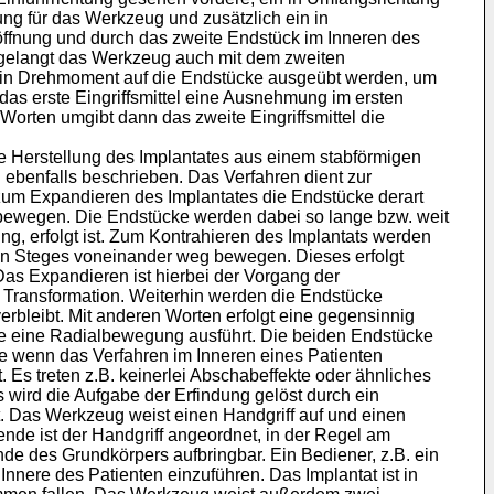
ung für das Werkzeug und zusätzlich ein in
öffnung und durch das zweite Endstück im Inneren des
ig gelangt das Werkzeug auch mit dem zweiten
. ein Drehmoment auf die Endstücke ausgeübt werden, um
das erste Eingriffsmittel eine Ausnehmung im ersten
orten umgibt dann das zweite Eingriffsmittel die
die Herstellung des Implantates aus einem stabförmigen
 ebenfalls beschrieben. Das Verfahren dient zur
m Expandieren des Implantates die Endstücke derart
 bewegen. Die Endstücke werden dabei so lange bzw. weit
ng, erfolgt ist. Zum Kontrahieren des Implantats werden
den Steges voneinander weg bewegen. Dieses erfolgt
Das Expandieren ist hierbei der Vorgang der
 Transformation. Weiterhin werden die Endstücke
verbleibt. Mit anderen Worten erfolgt eine gegensinnig
ne eine Radialbewegung ausführt. Die beiden Endstücke
e wenn das Verfahren im Inneren eines Patienten
 Es treten z.B. keinerlei Abschabeffekte oder ähnliches
s wird die Aufgabe der Erfindung gelöst durch ein
 Das Werkzeug weist einen Handgriff auf und einen
de ist der Handgriff angeordnet, in der Regel am
de des Grundkörpers aufbringbar. Ein Bediener, z.B. ein
nnere des Patienten einzuführen. Das Implantat ist in