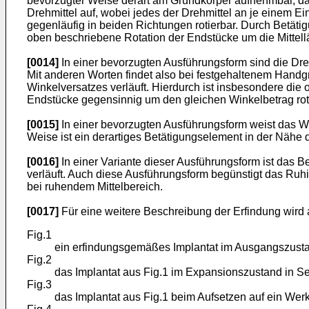
bevorzugter Weise derart am Grundkörper aufnehmbar, d
Drehmittel auf, wobei jedes der Drehmittel an je einem Ein
gegenläufig in beiden Richtungen rotierbar. Durch Betätig
oben beschriebene Rotation der Endstücke um die Mittell
[0014]
In einer bevorzugten Ausführungsform sind die Dre
Mit anderen Worten findet also bei festgehaltenem Handgr
Winkelversatzes verläuft. Hierdurch ist insbesondere die
Endstücke gegensinnig um den gleichen Winkelbetrag rotie
[0015]
In einer bevorzugten Ausführungsform weist das We
Weise ist ein derartiges Betätigungselement in der Nähe 
[0016]
In einer Variante dieser Ausführungsform ist das 
verläuft. Auch diese Ausführungsform begünstigt das Ruh
bei ruhendem Mittelbereich.
[0017]
Für eine weitere Beschreibung der Erfindung wird 
Fig.1
ein erfindungsgemäßes Implantat im Ausgangszustan
Fig.2
das Implantat aus Fig.1 im Expansionszustand in Se
Fig.3
das Implantat aus Fig.1 beim Aufsetzen auf ein Wer