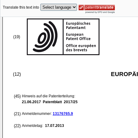
Translate this text into
(19)
EUROPÄI
(12)
(45)
Hinweis auf die Patenterteilung:
21.06.2017
Patentblatt 2017/25
(21)
Anmeldenummer:
13176765.9
(22)
Anmeldetag:
17.07.2013