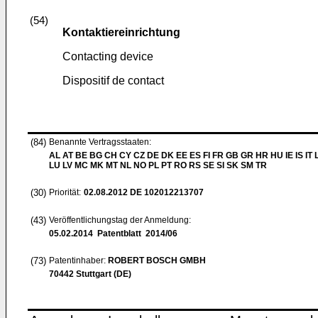
(54)
Kontaktiereinrichtung
Contacting device
Dispositif de contact
(84)
Benannte Vertragsstaaten:
AL AT BE BG CH CY CZ DE DK EE ES FI FR GB GR HR HU IE IS IT L
LU LV MC MK MT NL NO PL PT RO RS SE SI SK SM TR
(30)
Priorität:
02.08.2012
DE 102012213707
(43)
Veröffentlichungstag der Anmeldung:
05.02.2014
Patentblatt 2014/06
(73)
Patentinhaber:
ROBERT BOSCH GMBH
70442 Stuttgart (DE)