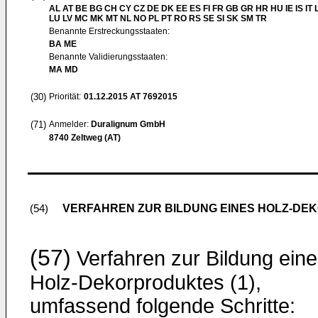
AL AT BE BG CH CY CZ DE DK EE ES FI FR GB GR HR HU IE IS IT L
LU LV MC MK MT NL NO PL PT RO RS SE SI SK SM TR
Benannte Erstreckungsstaaten:
BA ME
Benannte Validierungsstaaten:
MA MD
(30)
Priorität:
01.12.2015
AT 7692015
(71)
Anmelder:
Duralignum GmbH
8740 Zeltweg (AT)
VERFAHREN ZUR BILDUNG EINES HOLZ-D
(54)
(57)
Verfahren zur Bildung ein
Holz-Dekorproduktes (1),
umfassend folgende Schritte: