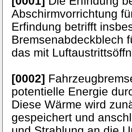
[0001]
Die Erfindung bet
Abschirmvorrichtung fü
Erfindung betrifft insb
Bremsenabdeckblech f
das mit Luftaustrittsöf
[0002]
Fahrzeugbremse
potentielle Energie du
Diese Wärme wird zunä
gespeichert und ansch
und Strahlung an die