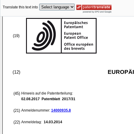
Translate this text into
(19)
EUROPÄI
(12)
(45)
Hinweis auf die Patenterteilung:
02.08.2017
Patentblatt 2017/31
(21)
Anmeldenummer:
14000935.8
(22)
Anmeldetag:
14.03.2014