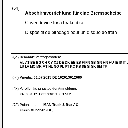
(54)
Abschirmvorrichtung für eine Bremsscheibe
Cover device for a brake disc
Dispositif de blindage pour un disque de frein
(84)
Benannte Vertragsstaaten:
AL AT BE BG CH CY CZ DE DK EE ES FI FR GB GR HR HU IE IS IT L
LU LV MC MK MT NL NO PL PT RO RS SE SI SK SM TR
(30)
Priorität:
31.07.2013
DE 102013012689
(43)
Veröffentlichungstag der Anmeldung:
04.02.2015
Patentblatt 2015/06
(73)
Patentinhaber:
MAN Truck & Bus AG
80995 München (DE)