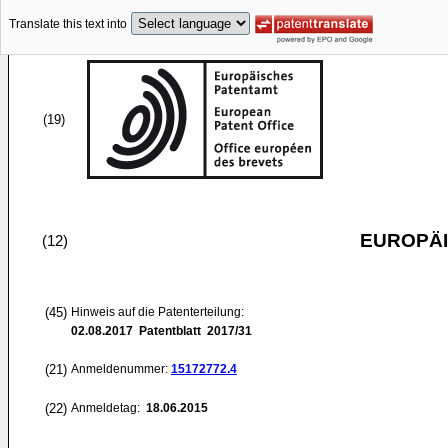
Translate this text into
(19)
EUROPÄI
(12)
(45)
Hinweis auf die Patenterteilung:
02.08.2017
Patentblatt 2017/31
(21)
Anmeldenummer:
15172772.4
(22)
Anmeldetag:
18.06.2015