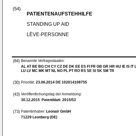
(54)
PATIENTENAUFSTEHHILFE
STANDING UP AID
LÈVE-PERSONNE
(84)
Benannte Vertragsstaaten:
AL AT BE BG CH CY CZ DE DK EE ES FI FR GB GR HR HU IE IS IT L
LU LV MC MK MT NL NO PL PT RO RS SE SI SK SM TR
(30)
Priorität:
23.06.2014
DE 102014108755
(43)
Veröffentlichungstag der Anmeldung:
30.12.2015
Patentblatt 2015/53
(73)
Patentinhaber:
Leonair GmbH
71229 Leonberg (DE)