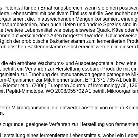
Potential für den Ernährungsbereich, wenn sie einen positive
ierte Lebensmittel mit positivem Einfluss auf die Gesundheit d
roorganismen, die, in ausreichenden Mengen konsumiert, einen
hsäurebakterien, aber auch Hefen und andere Spezies sind in
eit weitere Lebensmittel wie beispielsweise Quark, Käse oder Wu
önnen auf verschiedene Arten hergestellt werden. Üblicherweis
hträglich der probiotische Bakterienstamm zum fermentierten Pr
obiotischen Bakterienstamm selbst erreicht werden; in diesem F
en, die ein erhöhtes Wachstums- und Ausbeutepotential bzw. ein
1
betrifft ein Verfahren zur Herstellung essbarer Produkte mit e
rungsmitteln zur Erhöhung der Immunantwort gegen pathogene M
rm-Organismen zur Milchfermentation.
EP 1 371 735 A1
betrif
m.
Riemer et al. (2006) European Journal of Immunology 36, 12
it Peptid-Mimotope.
WO 2008/055702 A1
betrifft Mikroorganis
eiterer Mikroorganismen, die entweder anstelle von oder in Kom
n.
 zugrunde, geeignete Verfahren zur Herstellung von fermentiert
Herstellung eines fermentierten Lebensmittels, wobei ein Lebens