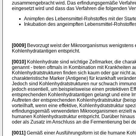
zusammengebracht wird. Das erfindungsgemäße Verfahren 
eingesetzt wird und dass das Verfahren die folgenden Ver
Animpfen des Lebensmittel-Rohstoffes mit der Starte
Inkubation des angeimpften Lebensmittel-Rohstoffe
[0009]
Bevorzugt weist der Mikroorganismus wenigstens e
Kohlenhydratantigen entspricht.
[0010]
Kohlenhydrate sind wichtige Zellmarker, die chara
genannt - treten oftmals in Kombination mit Krankheiten 
Kohlenhydratstrukturen finden sich kaum oder gar nicht a
charakteristische Marker (Antigene) für krankhaft veränd
Jedoch sind Kohlenhydratstrukturen nur schwach immunog
jedoch essentiell, um beispielsweise einen protektiven E
entsprechenden Kohlenhydratantigen gelangt und eine Im
Auftreten der entsprechenden Kohlenhydratstruktur (beis
vorteilhaft, wenn eine effektive, Kohlenhydratstruktur 
erfindungsgemäß verwendeten Mikroorganismen erzielt we
humanen Kohlenhydrastruktur entspricht. Darüber hinaus kö
oder als Zusatz im Anschluss an die Fermentierung bei de
[0011]
Gemäß einer Ausführungsform ist die humane Kohlen