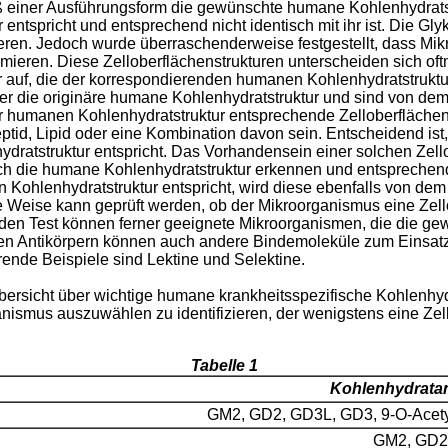
 einer Ausführungsform die gewünschte humane Kohlenhydratst
entspricht und entsprechend nicht identisch mit ihr ist. Die Gl
eren. Jedoch wurde überraschenderweise festgestellt, dass Mi
imieren. Diese Zelloberflächenstrukturen unterscheiden sich of
 auf, die der korrespondierenden humanen Kohlenhydratstruktur 
er die originäre humane Kohlenhydratstruktur und sind von dem 
der humanen Kohlenhydratstruktur entsprechende Zelloberflächen
eptid, Lipid oder eine Kombination davon sein. Entscheidend ist
ratstruktur entspricht. Das Vorhandensein einer solchen Zell
isch die humane Kohlenhydratstruktur erkennen und entsprechen
n Kohlenhydratstruktur entspricht, wird diese ebenfalls von de
 Weise kann geprüft werden, ob der Mikroorganismus eine Zello
nden Test können ferner geeignete Mikroorganismen, die die g
Neben Antikörpern können auch andere Bindemoleküle zum Einsat
erende Beispiele sind Lektine und Selektine.
ersicht über wichtige humane krankheitsspezifische Kohlenhyd
nismus auszuwählen zu identifizieren, der wenigstens eine Zell
Tabelle 1
Kohlenhydrata
GM2, GD2, GD3L, GD3, 9-O-Acety
GM2, GD2