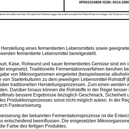
XP002434806 ISSN: 0014-298
s kann jedermann beim Europäischen Patentamt gegen das erteilte europäischen Patent Einspruch einlegen. Der Einspruch ist schriftli
r Herstellung eines fermentierten Lebensmittels sowie geeignete 
erden fermentierte Lebensmittel bereitgestellt.
urt, Käse, Rohwurst und sauer fermentiertes Gemüse sind ein i
tel eingesetzt. Traditionelle Fermentationsverfahren beruhen b
ugabe von Mikroorganismen eingeleitet (beispielsweise alkoho
on Starterkulturen zu dem jeweiligen Lebensmittel-Rohstoff (b
nüber traditionellen Herstellungsprozessen. Zum einen werden w
eden. Darüber hinaus können die Rohstoffe in der Regel besse
h oftmals bessere Ergebnisse bezüglich Geschmack, Sicherheit
des Produktionsprozesses sonst nicht möglich wären. In der Re
rch Pasteurisierung.
rbesserung der bekannten Fermentationsprozesse ist die Entwi
 entscheidend beeinflussen. Die eingesetzten Mikroorganismen
ie Farbe des fertigen Produktes.