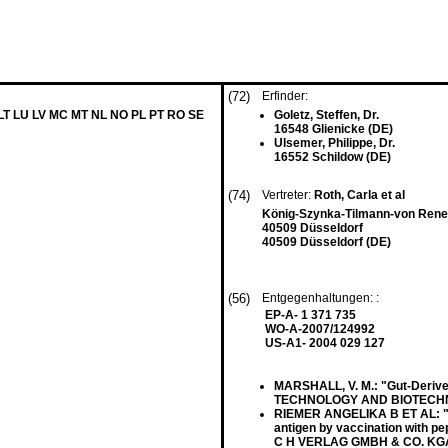
(72)
Erfinder:
 LT LU LV MC MT NL NO PL PT RO SE
Goletz, Steffen, Dr.
16548 Glienicke (DE)
Ulsemer, Philippe, Dr.
16552 Schildow (DE)
(74)
Vertreter:
Roth, Carla et al
König-Szynka-Tilmann-von Renes
40509 Düsseldorf
40509 Düsseldorf (DE)
(56)
Entgegenhaltungen: :
EP-A- 1 371 735
WO-A-2007/124992
US-A1- 2004 029 127
MARSHALL, V. M.: "Gut-Deriv
TECHNOLOGY AND BIOTECHNOLO
RIEMER ANGELIKA B ET AL: "In
antigen by vaccination wit
C H VERLAG GMBH & CO. KGAA, 