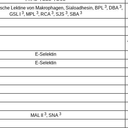
3
3
pische Lektine von Makrophagen, Sialoadhesin, BPL
, DBA
,
3
3
3
3
3
GSL I
, MPL
, RCA
, SJS
, SBA
E-Selektin
E-Selektin
3
3
MAL II
, SNA