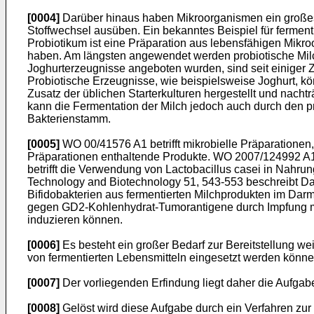
[0004]
Darüber hinaus haben Mikroorganismen ein großes 
Stoffwechsel ausüben. Ein bekanntes Beispiel für ferment
Probiotikum ist eine Präparation aus lebensfähigen Mik
haben. Am längsten angewendet werden probiotische Milc
Joghurterzeugnisse angeboten wurden, sind seit einiger Z
Probiotische Erzeugnisse, wie beispielsweise Joghurt, k
Zusatz der üblichen Starterkulturen hergestellt und nac
kann die Fermentation der Milch jedoch auch durch den pr
Bakterienstamm.
[0005]
WO 00/41576 A1
betrifft mikrobielle Präparation
Präparationen enthaltende Produkte.
WO 2007/124992 A
betrifft die Verwendung von Lactobacillus casei in Nah
Technology and Biotechnology 51, 543-553
beschreibt Da
Bifidobakterien aus fermentierten Milchprodukten im Dar
gegen GD2-Kohlenhydrat-Tumorantigene durch Impfung m
induzieren können.
[0006]
Es besteht ein großer Bedarf zur Bereitstellung w
von fermentierten Lebensmitteln eingesetzt werden könne
[0007]
Der vorliegenden Erfindung liegt daher die Aufgabe
[0008]
Gelöst wird diese Aufgabe durch ein Verfahren zur 