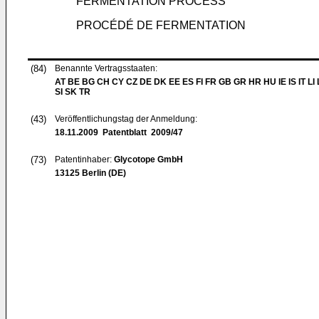
FERMENTATION PROCESS
PROCÉDÉ DE FERMENTATION
(84)
Benannte Vertragsstaaten:
AT BE BG CH CY CZ DE DK EE ES FI FR GB GR HR HU IE IS IT LI
SI SK TR
(43)
Veröffentlichungstag der Anmeldung:
18.11.2009
Patentblatt 2009/47
(73)
Patentinhaber:
Glycotope GmbH
13125 Berlin (DE)