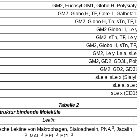
GM2, Fucosyl GM1, Globo H, Polysialyls
GM2, Globo H, TF, Core-1, Galbeta1
GM2, Globo H, Tn, sTn, TF, L
GM2 Globo H, Le y
GM2, sTn, TF, Le y
GM2, Globo H, sTn, TF,
GM2, Le y, Le a, sLe
GM2, GD2, GD3L, Poly
GM2, GD2, GD3
sLe a, sLe x (Sialyl
sLe a, sLe 
sLe x (CD1
Tabelle 2
truktur bindende Moleküle
Lektin
3
pische Lektine von Makrophagen, Sialoadhesin, PNA
, Jacalin
3
3
3
3
, MAL
, EEL
, ECL