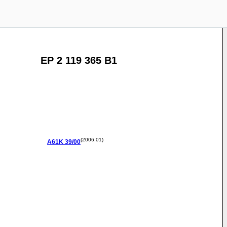
EP 2 119 365 B1
(2006.01)
A61K
39/00