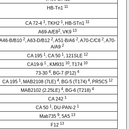
11
HB-Tn1
1
1
11
CA 72-4
, TKH2
, HB-STn1
2
13
A69-A/E8
, VK9
2
2
2
2
A46-B/B10
, A63-D/B12
, A51-B/A6
, A70-C/C8
, A70-
2
A/A9
1
1
12
CA 195
, CA 50
, 121SLE
1
10
10
CA19-9
, KM931
, T174
4
4
73-30
, BG-7 (P12)
1
4
4
12
CA 195
, MAB2108 (7LE)
, BG-5 (T174)
, PR5C5
4
4
MAB2102 (2.25LE)
, BG-6 (T218)
1
CA 242
1
1
CA 50
, DU-PAN-2
9
13
Mab735
, 5A5
13
F12