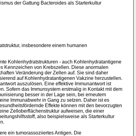
mus der Gattung Bacteroides als Starterkultur
ratstruktur, insbesondere einem humanen
mmte Kohlenhydratstrukturen - auch Kohlenhydratantigene
sches Kennzeichen von Krebszellen. Diese anormalen
khaften Veränderung der Zellen auf. Sie sind daher
asierend auf Kohlenhydratantigenen Vakzine herzustellen.
ntwort auszulösen. Eine effektive Immunantwort ist
uen. Sofern das Immunsystem erstmalig in Kontakt mit dem
nisierung besser in der Lage sein, bei erneutem
d eine Immunabwehr in Gang zu setzen. Daher ist es
gesundheitsfördernde Effekte können mit den bevorzugten
e Zelloberflächenstruktur aufweisen, die einer
ungshilfsstoff, also beispielsweise als Starterkultur
n.
re ein tumorassoziiertes Antigen. Die