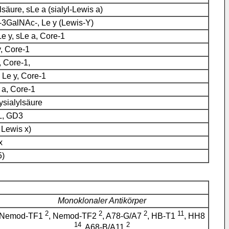
äure, sLe a (sialyl-Lewis a)
-3GalNAc-, Le y (Lewis-Y)
e y, sLe a, Core-1
, Core-1
, Core-1,
 Le y, Core-1
 a, Core-1
sialylsäure
L, GD3
 Lewis x)
x
5)
Monoklonaler Antikörper
2
2
2
11
Nemod-TF1
, Nemod-TF2
, A78-G/A7
, HB-T1
, HH8
14
2
, A68-B/A11