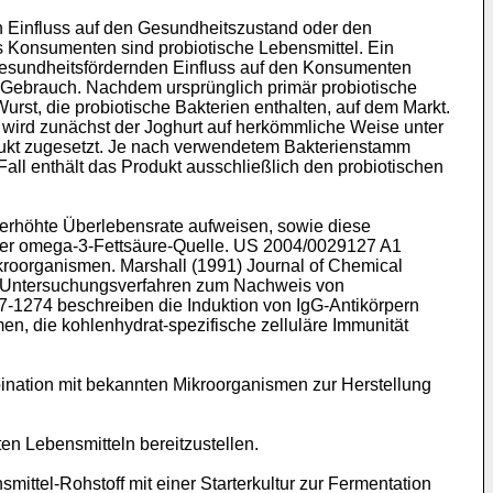
n Einfluss auf den Gesundheitszustand oder den
es Konsumenten sind probiotische Lebensmittel. Ein
 gesundheitsfördernden Einfluss auf den Konsumenten
 Gebrauch. Nachdem ursprünglich primär probiotische
rst, die probiotische Bakterien enthalten, auf dem Markt.
e wird zunächst der Joghurt auf herkömmliche Weise unter
odukt zugesetzt. Je nach verwendetem Bakterienstamm
all enthält das Produkt ausschließlich den probiotischen
e erhöhte Überlebensrate aufweisen, sowie diese
iner omega-3-Fettsäure-Quelle.
US 2004/0029127 A1
ikroorganismen.
Marshall (1991) Journal of Chemical
ft Untersuchungsverfahren zum Nachweis von
67-1274
beschreiben die Induktion von IgG-Antikörpern
men, die kohlenhydrat-spezifische zelluläre Immunität
bination mit bekannten Mikroorganismen zur Herstellung
en Lebensmitteln bereitzustellen.
mittel-Rohstoff mit einer Starterkultur zur Fermentation