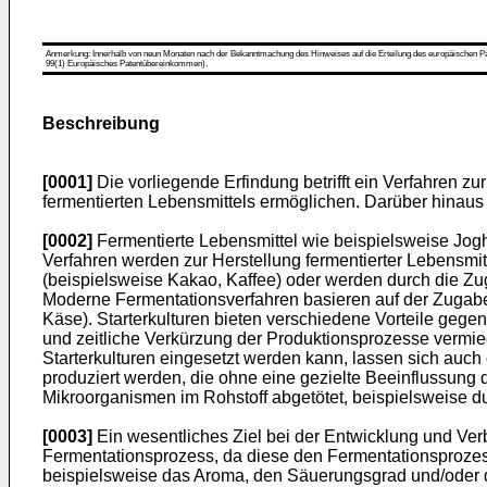
Anmerkung: Innerhalb von neun Monaten nach der Bekanntmachung des Hinweises auf die Erteilung des europäischen Patent
99(1) Europäisches Patentübereinkommen).
Beschreibung
[0001]
Die vorliegende Erfindung betrifft ein Verfahren zu
fermentierten Lebensmittels ermöglichen. Darüber hinaus w
[0002]
Fermentierte Lebensmittel wie beispielsweise Jogh
Verfahren werden zur Herstellung fermentierter Lebensmit
(beispielsweise Kakao, Kaffee) oder werden durch die Z
Moderne Fermentationsverfahren basieren auf der Zugabe v
Käse). Starterkulturen bieten verschiedene Vorteile gege
und zeitliche Verkürzung der Produktionsprozesse vermi
Starterkulturen eingesetzt werden kann, lassen sich auc
produziert werden, die ohne eine gezielte Beeinflussung 
Mikroorganismen im Rohstoff abgetötet, beispielsweise du
[0003]
Ein wesentliches Ziel bei der Entwicklung und Ve
Fermentationsprozess, da diese den Fermentationsprozess
beispielsweise das Aroma, den Säuerungsgrad und/oder d