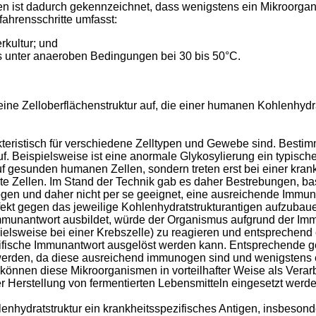
ist dadurch gekennzeichnet, dass wenigstens ein Mikroorganis
fahrensschritte umfasst:
rkultur; und
s unter anaeroben Bedingungen bei 30 bis 50°C.
ine Zelloberflächenstruktur auf, die einer humanen Kohlenhyd
kteristisch für verschiedene Zelltypen und Gewebe sind. Besti
auf. Beispielsweise ist eine anormale Glykosylierung ein typi
uf gesunden humanen Zellen, sondern treten erst bei einer kran
erte Zellen. Im Stand der Technik gab es daher Bestrebungen, b
en und daher nicht per se geeignet, eine ausreichende Immuna
ffekt gegen das jeweilige Kohlenhydratstrukturantigen aufzuba
munantwort ausbildet, würde der Organismus aufgrund der Immu
pielsweise bei einer Krebszelle) zu reagieren und entsprechen
spezifische Immunantwort ausgelöst werden kann. Entsprechende 
rden, da diese ausreichend immunogen sind und wenigstens ein
nnen diese Mikroorganismen in vorteilhafter Weise als Verarbeit
r Herstellung von fermentierten Lebensmitteln eingesetzt werde
hydratstruktur ein krankheitsspezifisches Antigen, insbesonde