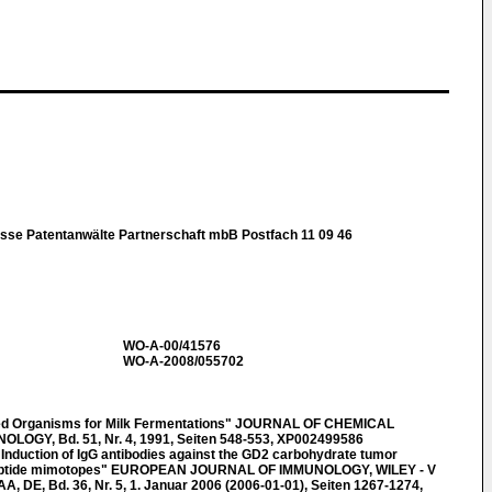
se Patentanwälte Partnerschaft mbB Postfach 11 09 46
WO-A-00/41576
WO-A-2008/055702
ed Organisms for Milk Fermentations" JOURNAL OF CHEMICAL
GY, Bd. 51, Nr. 4, 1991, Seiten 548-553, XP002499586
duction of IgG antibodies against the GD2 carbohydrate tumor
h peptide mimotopes" EUROPEAN JOURNAL OF IMMUNOLOGY, WILEY - V
DE, Bd. 36, Nr. 5, 1. Januar 2006 (2006-01-01), Seiten 1267-1274,