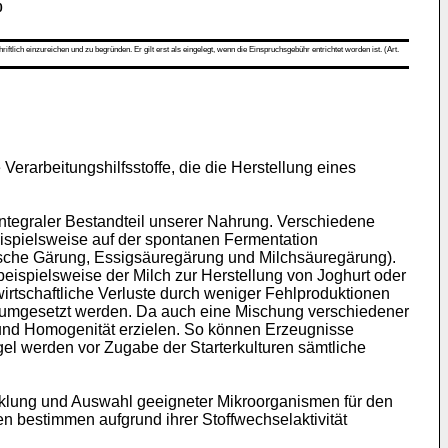
0
ch einzureichen und zu begründen. Er gilt erst als eingelegt, wenn die Einspruchsgebühr entrichtet worden ist. (Art.
Verarbeitungshilfsstoffe, die die Herstellung eines
ntegraler Bestandteil unserer Nahrung. Verschiedene
eispielsweise auf der spontanen Fermentation
lische Gärung, Essigsäuregärung und Milchsäuregärung).
eispielsweise der Milch zur Herstellung von Joghurt oder
irtschaftliche Verluste durch weniger Fehlproduktionen
r umgesetzt werden. Da auch eine Mischung verschiedener
 und Homogenität erzielen. So können Erzeugnisse
gel werden vor Zugabe der Starterkulturen sämtliche
cklung und Auswahl geeigneter Mikroorganismen für den
 bestimmen aufgrund ihrer Stoffwechselaktivität