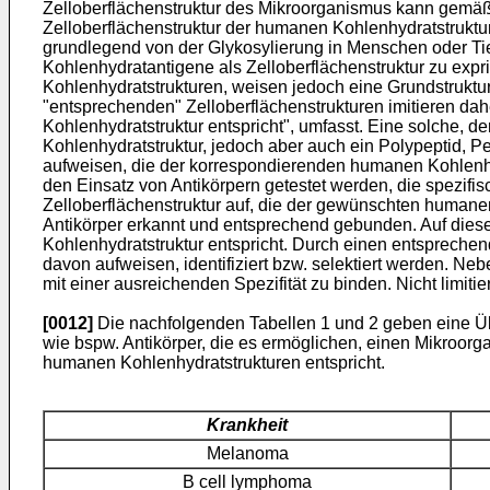
Zelloberflächenstruktur des Mikroorganismus kann gemäß
Zelloberflächenstruktur der humanen Kohlenhydratstruktur 
grundlegend von der Glykosylierung in Menschen oder Ti
Kohlenhydratantigene als Zelloberflächenstruktur zu expr
Kohlenhydratstrukturen, weisen jedoch eine Grundstruktur
"entsprechenden" Zelloberflächenstrukturen imitieren dah
Kohlenhydratstruktur entspricht", umfasst. Eine solche, 
Kohlenhydratstruktur, jedoch aber auch ein Polypeptid, P
aufweisen, die der korrespondierenden humanen Kohlenhyd
den Einsatz von Antikörpern getestet werden, die spezif
Zelloberflächenstruktur auf, die der gewünschten humane
Antikörper erkannt und entsprechend gebunden. Auf diese
Kohlenhydratstruktur entspricht. Durch einen entspreche
davon aufweisen, identifiziert bzw. selektiert werden. 
mit einer ausreichenden Spezifität zu binden. Nicht limiti
[0012]
Die nachfolgenden Tabellen 1 und 2 geben eine Üb
wie bspw. Antikörper, die es ermöglichen, einen Mikroorga
humanen Kohlenhydratstrukturen entspricht.
Krankheit
Melanoma
B cell lymphoma