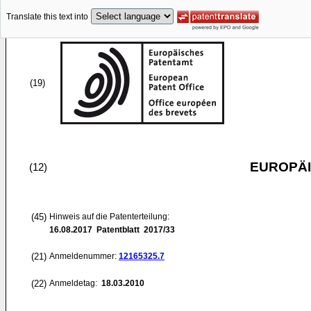
Translate this text into
(19)
EUROPÄI
(12)
(45)
Hinweis auf die Patenterteilung:
16.08.2017
Patentblatt 2017/33
(21)
Anmeldenummer:
12165325.7
(22)
Anmeldetag:
18.03.2010