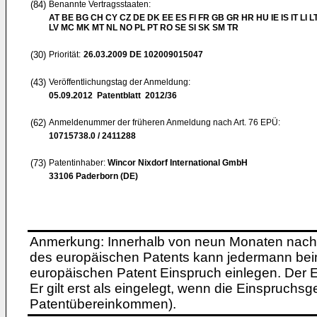
(84)
Benannte Vertragsstaaten:
AT BE BG CH CY CZ DE DK EE ES FI FR GB GR HR HU IE IS IT LI L
LV MC MK MT NL NO PL PT RO SE SI SK SM TR
(30)
Priorität:
26.03.2009
DE 102009015047
(43)
Veröffentlichungstag der Anmeldung:
05.09.2012
Patentblatt 2012/36
(62)
Anmeldenummer der früheren Anmeldung nach Art. 76 EPÜ:
10715738.0 / 2411288
(73)
Patentinhaber:
Wincor Nixdorf International GmbH
33106 Paderborn (DE)
Anmerkung: Innerhalb von neun Monaten nach 
des europäischen Patents kann jedermann bei
europäischen Patent Einspruch einlegen. Der Ei
Er gilt erst als eingelegt, wenn die Einspruchsg
Patentübereinkommen).