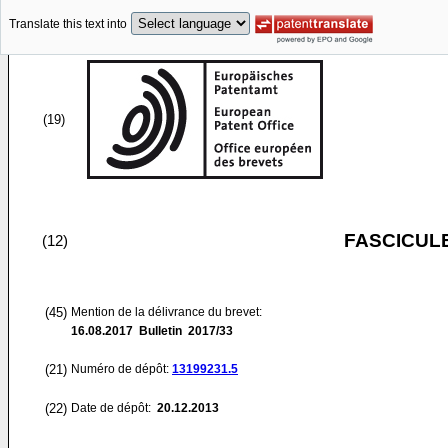
Translate this text into
(19)
FASCICUL
(12)
(45)
Mention de la délivrance du brevet:
16.08.2017
Bulletin 2017/33
(21)
Numéro de dépôt:
13199231.5
(22)
Date de dépôt:
20.12.2013