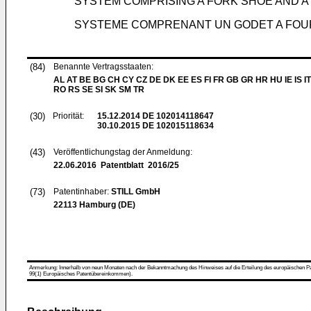
SYSTEM COMPRISING A FORK SHOE AND AT
SYSTEME COMPRENANT UN GODET A FOUR
(84)
Benannte Vertragsstaaten:
AL AT BE BG CH CY CZ DE DK EE ES FI FR GB GR HR HU IE IS IT
RO RS SE SI SK SM TR
(30)
Priorität:
15.12.2014
DE 102014118647
30.10.2015
DE 102015118634
(43)
Veröffentlichungstag der Anmeldung:
22.06.2016
Patentblatt 2016/25
(73)
Patentinhaber:
STILL GmbH
22113 Hamburg (DE)
Anmerkung: Innerhalb von neun Monaten nach der Bekanntmachung des Hinweises auf die Erteilung des europäischen Patent
99(1) Europäisches Patentübereinkommen).