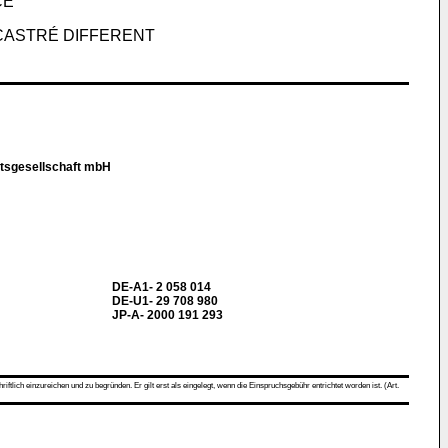
CE
CASTRÉ DIFFERENT
ltsgesellschaft mbH
DE-A1- 2 058 014
DE-U1- 29 708 980
JP-A- 2000 191 293
ch einzureichen und zu begründen. Er gilt erst als eingelegt, wenn die Einspruchsgebühr entrichtet worden ist. (Art.