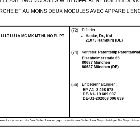
 LEAST TWO MODULES WITH DIFFERENT BUILT-IN DEVI
CHE ET AU MOINS DEUX MODULES AVEC APPAREIL EN
(72)
Erfinder:
 LI LT LU LV MC MK MT NL NO PL PT
Haake, Dr., Kai
21073 Hamburg (DE)
(74)
Vertreter:
Patentship Patentanwa
Elsenheimerstaße 65
80687 München
80687 München (DE)
(56)
Entgegenhaltungen: :
EP-A1- 2 468 678
DE-A1- 19 609 007
DE-U1-202008 006 639
s kann jedermann beim Europäischen Patentamt gegen das erteilte europäischen Patent Einspruch einlegen. Der Einspruch ist schriftli