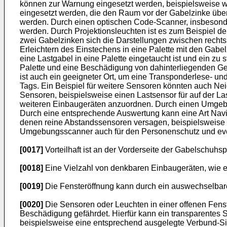
können zur Warnung eingesetzt werden, beispielsweise 
eingesetzt werden, die den Raum vor der Gabelzinke über
werden. Durch einen optischen Code-Scanner, insbesond
werden. Durch Projektionsleuchten ist es zum Beispiel de
zwei Gabelzinken sich die Darstellungen zwischen rechts
Erleichtern des Einstechens in eine Palette mit den Gabe
eine Lastgabel in eine Palette eingetaucht ist und ein z
Palette und eine Beschädigung von dahinterliegenden G
ist auch ein geeigneter Ort, um eine Transponderlese- u
Tags. Ein Beispiel für weitere Sensoren könnten auch Nei
Sensoren, beispielsweise einen Lastsensor für auf der Las
weiteren Einbaugeräten anzuordnen. Durch einen Umgebu
Durch eine entsprechende Auswertung kann eine Art Navi
denen reine Abstandssensoren versagen, beispielsweise w
Umgebungsscanner auch für den Personenschutz und eve
[0017]
Vorteilhaft ist an der Vorderseite der Gabelschuhs
[0018]
Eine Vielzahl von denkbaren Einbaugeräten, wie et
[0019]
Die Fensteröffnung kann durch ein auswechselbare
[0020]
Die Sensoren oder Leuchten in einer offenen Fenst
Beschädigung gefährdet. Hierfür kann ein transparentes 
beispielsweise eine entsprechend ausgelegte Verbund-S