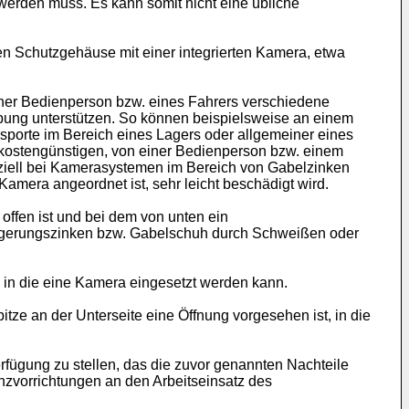
 werden muss. Es kann somit nicht eine übliche
en Schutzgehäuse mit einer integrierten Kamera, etwa
einer Bedienperson bzw. eines Fahrers verschiedene
habung unterstützen. So können beispielsweise an einem
sporte im Bereich eines Lagers oder allgemeiner eines
e kostengünstigen, von einer Bedienperson bzw. einem
ziell bei Kamerasystemen im Bereich von Gabelzinken
Kamera angeordnet ist, sehr leicht beschädigt wird.
offen ist und bei dem von unten ein
ngerungszinken bzw. Gabelschuh durch Schweißen oder
 in die eine Kamera eingesetzt werden kann.
tze an der Unterseite eine Öffnung vorgesehen ist, in die
fügung zu stellen, das die zuvor genannten Nachteile
nzvorrichtungen an den Arbeitseinsatz des