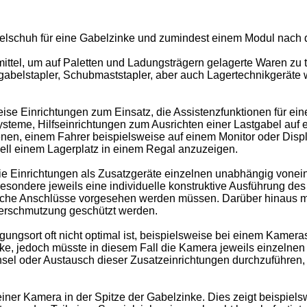
belschuh für eine Gabelzinke und zumindest einem Modul nach 
ttel, um auf Paletten und Ladungsträgern gelagerte Waren zu tr
sgabelstapler, Schubmaststapler, aber auch Lagertechnikgerät
e Einrichtungen zum Einsatz, die Assistenzfunktionen für ein
systeme, Hilfseinrichtungen zum Ausrichten einer Lastgabel auf 
en, einem Fahrer beispielsweise auf einem Monitor oder Displ
l einem Lagerplatz in einem Regal anzuzeigen.
 die Einrichtungen als Zusatzgeräte einzelnen unabhängig vone
sondere jeweils eine individuelle konstruktive Ausführung des
rliche Anschlüsse vorgesehen werden müssen. Darüber hinaus 
erschmutzung geschützt werden.
ngungsort oft nicht optimal ist, beispielsweise bei einem Kam
inke, jedoch müsste in diesem Fall die Kamera jeweils einzel
chsel oder Austausch dieser Zusatzeinrichtungen durchzuführen
iner Kamera in der Spitze der Gabelzinke. Dies zeigt beispiel