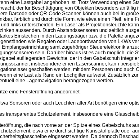
wenn eine Lastgabel angehoben ist. Trotz Verwendung eines S
wacht, der für Beschädigung von Objekten besonders anfällig i
ere Barcode oder QR-Code Scanner, können auch bei in großen
nkbar, farblich und durch die Form, wie etwa einen Pfeil, eine 
 und links unterscheiden. Ein Laser als Projektionsleuchte ka
lzinken aussenden. Durch Abstandssensoren und seitlich ausger
u starkes Einstechen in den Ladungsträger bzw. die Palette ange
egenständen wie Regalen oder Ladebordwänden von LKWs verhi
nd Empfangseinrichtung samt zugehöriger Steuerelektronik anzu
gungssensoren sein. Darüber hinaus ist es auch möglich, die Ste
tgabel aufliegenden Gewichte, der in den Gabelschuh integriert
ngsscanner, insbesondere einen Laserscanner, kann beispiel
gationslaser geschaffen werden, mit dem Personen und auch O
enn eine Last als Rand ein Lochgitter aufweist. Zusätzlich z
ntuell eine Lagernavigation herangezogen werden.
pitze eine Fensteröffnung angeordnet.
wa Sensoren oder auch Leuchten aller Art benötigen eine opti
s transparentes Schutzelement, insbesondere eine Glasscheibe
eröffnung, die nach vorne an der Spitze eines Gabelschuhs ausg
Schutzelement, etwa eine durchsichtige Kunststoffplatte oder a
icherheitsglasscheibe eingesetzt werden. Da dennoch Beschäd