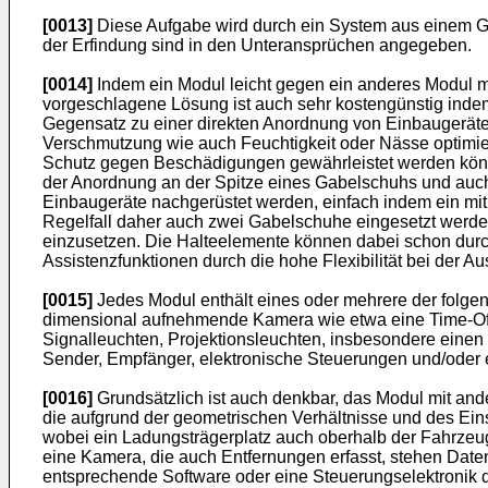
[0013]
Diese Aufgabe wird durch ein System aus einem G
der Erfindung sind in den Unteransprüchen angegeben.
[0014]
Indem ein Modul leicht gegen ein anderes Modul mi
vorgeschlagene Lösung ist auch sehr kostengünstig inde
Gegensatz zu einer direkten Anordnung von Einbaugeräten
Verschmutzung wie auch Feuchtigkeit oder Nässe optimi
Schutz gegen Beschädigungen gewährleistet werden können
der Anordnung an der Spitze eines Gabelschuhs und auch
Einbaugeräte nachgerüstet werden, einfach indem ein mit
Regelfall daher auch zwei Gabelschuhe eingesetzt werde
einzusetzen. Die Halteelemente können dabei schon durc
Assistenzfunktionen durch die hohe Flexibilität bei der A
[0015]
Jedes Modul enthält eines oder mehrere der folge
dimensional aufnehmende Kamera wie etwa eine Time-Of-
Signalleuchten, Projektionsleuchten, insbesondere ein
Sender, Empfänger, elektronische Steuerungen und/oder
[0016]
Grundsätzlich ist auch denkbar, das Modul mit an
die aufgrund der geometrischen Verhältnisse und des Eins
wobei ein Ladungsträgerplatz auch oberhalb der Fahrzeu
eine Kamera, die auch Entfernungen erfasst, stehen Date
entsprechende Software oder eine Steuerungselektronik 