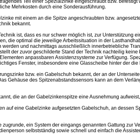
ragendes Teil einer Spezialzinke eingeschraubt bzw. befestigt
iche Mehrkosten durch eine Sonderausführung.
lzinke mit einem an die Spitze angeschraubten bzw. angesetzt
chnik bekannt.
echnik ist, dass es nur schwer möglich ist, zur Unterstützung 
len, die optimal die jeweilige Arbeitssituation in der Lasthand
n werden und nachmittags ausschließlich innerbetriebliche Tran
ellt der zuvor geschilderte Stand der Technik nachteilig kein
n Elementen anpassbaren Assistenzsysteme zur Verfügung. Spe
ichtiges Fenster, insbesondere eine Glasscheibe hinter der die 
rungszinke bzw. ein Gabelschuh bekannt, der an der Unterseite 
. Das Gehäuse des Spitzenabstandssensors kann an dem Verlä
kannt, die an der Gabelzinkenspitze eine Ausnehmung aufweist,
nen auf eine Gabelzinke aufgesetzten Gabelschuh, an dessen Spi
e zugrunde, ein System der eingangs genannten Gattung zur Ver
dienperson selbstständig sowie schnell und einfach die Assiste