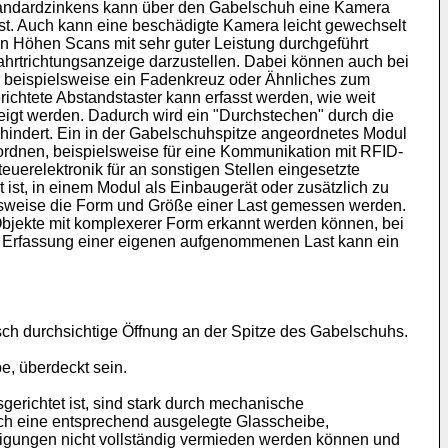
tandardzinkens kann über den Gabelschuh eine Kamera
st. Auch kann eine beschädigte Kamera leicht gewechselt
 Höhen Scans mit sehr guter Leistung durchgeführt
Fahrtrichtungsanzeige darzustellen. Dabei können auch bei
nn beispielsweise ein Fadenkreuz oder Ähnliches zum
ichtete Abstandstaster kann erfasst werden, wie weit
zeigt werden. Dadurch wird ein "Durchstechen" durch die
ndert. Ein in der Gabelschuhspitze angeordnetes Modul
ordnen, beispielsweise für eine Kommunikation mit RFID-
uerelektronik für an sonstigen Stellen eingesetzte
 ist, in einem Modul als Einbaugerät oder zusätzlich zu
sweise die Form und Größe einer Last gemessen werden.
bjekte mit komplexerer Form erkannt werden können, bei
ur Erfassung einer eigenen aufgenommenen Last kann ein
sch durchsichtige Öffnung an der Spitze des Gabelschuhs.
, überdeckt sein.
erichtet ist, sind stark durch mechanische
uch eine entsprechend ausgelegte Glasscheibe,
igungen nicht vollständig vermieden werden können und