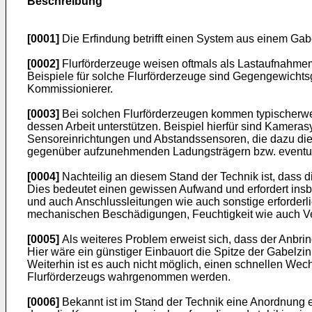
Beschreibung
[0001]
Die Erfindung betrifft einen System aus einem Ga
[0002]
Flurförderzeuge weisen oftmals als Lastaufnahmemi
Beispiele für solche Flurförderzeuge sind Gegengewicht
Kommissionierer.
[0003]
Bei solchen Flurförderzeugen kommen typischerweis
dessen Arbeit unterstützen. Beispiel hierfür sind Kamera
Sensoreinrichtungen und Abstandssensoren, die dazu dien
gegenüber aufzunehmenden Ladungsträgern bzw. eventuel
[0004]
Nachteilig an diesem Stand der Technik ist, dass
Dies bedeutet einen gewissen Aufwand und erfordert insbe
und auch Anschlussleitungen wie auch sonstige erforde
mechanischen Beschädigungen, Feuchtigkeit wie auch V
[0005]
Als weiteres Problem erweist sich, dass der Anbri
Hier wäre ein günstiger Einbauort die Spitze der Gabelz
Weiterhin ist es auch nicht möglich, einen schnellen We
Flurförderzeugs wahrgenommen werden.
[0006]
Bekannt ist im Stand der Technik eine Anordnung e