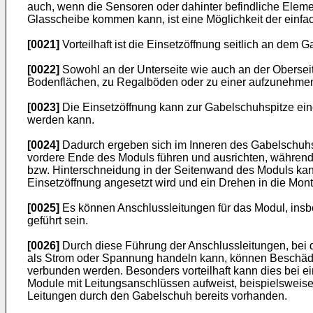
auch, wenn die Sensoren oder dahinter befindliche Elem
Glasscheibe kommen kann, ist eine Möglichkeit der einfac
[0021]
Vorteilhaft ist die Einsetzöffnung seitlich an dem
[0022]
Sowohl an der Unterseite wie auch an der Obersei
Bodenflächen, zu Regalböden oder zu einer aufzunehmende
[0023]
Die Einsetzöffnung kann zur Gabelschuhspitze ein
werden kann.
[0024]
Dadurch ergeben sich im Inneren des Gabelschuhs 
vordere Ende des Moduls führen und ausrichten, währen
bzw. Hinterschneidung in der Seitenwand des Moduls kan
Einsetzöffnung angesetzt wird und ein Drehen in die Mont
[0025]
Es können Anschlussleitungen für das Modul, ins
geführt sein.
[0026]
Durch diese Führung der Anschlussleitungen, bei
als Strom oder Spannung handeln kann, können Beschädi
verbunden werden. Besonders vorteilhaft kann dies bei e
Module mit Leitungsanschlüssen aufweist, beispielsweise
Leitungen durch den Gabelschuh bereits vorhanden.