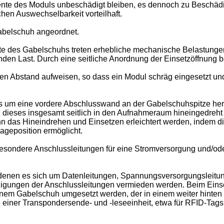
ente des Moduls unbeschädigt bleiben, es dennoch zu Beschädi
hen Auswechselbarkeit vorteilhaft.
 Gabelschuh angeordnet.
te des Gabelschuhs treten erhebliche mechanische Belastungen
n Last. Durch eine seitliche Anordnung der Einsetzöffnung be
en Abstand aufweisen, so dass ein Modul schräg eingesetzt un
um eine vordere Abschlusswand an der Gabelschuhspitze herum
d dieses insgesamt seitlich in den Aufnahmeraum hineingedreh
n das Hineindrehen und Einsetzen erleichtert werden, indem di
ageposition ermöglicht.
besondere Anschlussleitungen für eine Stromversorgung und/od
 denen es sich um Datenleitungen, Spannungsversorgungsleitu
gungen der Anschlussleitungen vermieden werden. Beim Einse
inem Gabelschuh umgesetzt werden, der in einem weiter hinten
 einer Transpondersende- und -leseeinheit, etwa für RFID-Tags