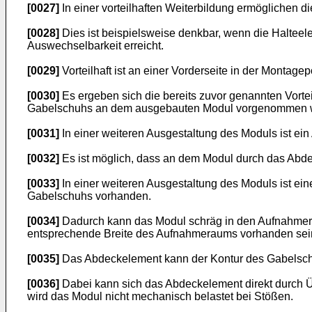
[0027]
In einer vorteilhaften Weiterbildung ermögliche
[0028]
Dies ist beispielsweise denkbar, wenn die Halteel
Auswechselbarkeit erreicht.
[0029]
Vorteilhaft ist an einer Vorderseite in der Monta
[0030]
Es ergeben sich die bereits zuvor genannten Vor
Gabelschuhs an dem ausgebauten Modul vorgenommen 
[0031]
In einer weiteren Ausgestaltung des Moduls ist ei
[0032]
Es ist möglich, dass an dem Modul durch das Abdec
[0033]
In einer weiteren Ausgestaltung des Moduls ist e
Gabelschuhs vorhanden.
[0034]
Dadurch kann das Modul schräg in den Aufnahmera
entsprechende Breite des Aufnahmeraums vorhanden se
[0035]
Das Abdeckelement kann der Kontur des Gabelschu
[0036]
Dabei kann sich das Abdeckelement direkt durch 
wird das Modul nicht mechanisch belastet bei Stößen.