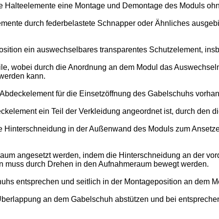
n die Halteelemente eine Montage und Demontage des Moduls o
emente durch federbelastete Schnapper oder Ähnliches ausgebil
geposition ein auswechselbares transparentes Schutzelement, in
teile, wobei durch die Anordnung an dem Modul das Auswechsel
werden kann.
n Abdeckelement für die Einsetzöffnung des Gabelschuhs vorha
kelement ein Teil der Verkleidung angeordnet ist, durch den d
ine Hinterschneidung in der Außenwand des Moduls zum Ansetze
um angesetzt werden, indem die Hinterschneidung an der vorde
in muss durch Drehen in den Aufnahmeraum bewegt werden.
hs entsprechen und seitlich in der Montageposition an dem M
Überlappung an dem Gabelschuh abstützen und bei entsprechen