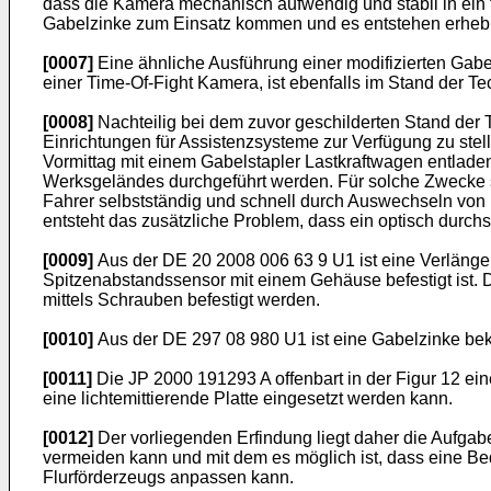
dass die Kamera mechanisch aufwendig und stabil in ein t
Gabelzinke zum Einsatz kommen und es entstehen erhebl
[0007]
Eine ähnliche Ausführung einer modifizierten Gabe
einer Time-Of-Fight Kamera, ist ebenfalls im Stand der Te
[0008]
Nachteilig bei dem zuvor geschilderten Stand der T
Einrichtungen für Assistenzsysteme zur Verfügung zu stel
Vormittag mit einem Gabelstapler Lastkraftwagen entlade
Werksgeländes durchgeführt werden. Für solche Zwecke st
Fahrer selbstständig und schnell durch Auswechseln vo
entsteht das zusätzliche Problem, dass ein optisch durchs
[0009]
Aus der
DE 20 2008 006 63 9 U1
ist eine Verlänge
Spitzenabstandssensor mit einem Gehäuse befestigt ist
mittels Schrauben befestigt werden.
[0010]
Aus der
DE 297 08 980 U1
ist eine Gabelzinke be
[0011]
Die
JP 2000 191293 A
offenbart in der Figur 12 ei
eine lichtemittierende Platte eingesetzt werden kann.
[0012]
Der vorliegenden Erfindung liegt daher die Aufgab
vermeiden kann und mit dem es möglich ist, dass eine Be
Flurförderzeugs anpassen kann.