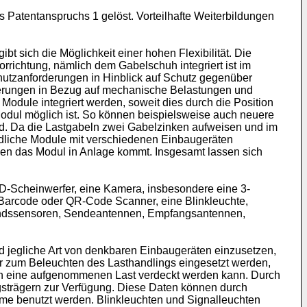
atentanspruchs 1 gelöst. Vorteilhafte Weiterbildungen
 sich die Möglichkeit einer hohen Flexibilität. Die
richtung, nämlich dem Gabelschuh integriert ist im
hutzanforderungen in Hinblick auf Schutz gegenüber
erungen in Bezug auf mechanische Belastungen und
odule integriert werden, soweit dies durch die Position
odul möglich ist. So können beispielsweise auch neuere
rd. Da die Lastgabeln zwei Gabelzinken aufweisen und im
edliche Module mit verschiedenen Einbaugeräten
en das Modul in Anlage kommt. Insgesamt lassen sich
D-Scheinwerfer, eine Kamera, insbesondere eine 3-
Barcode oder QR-Code Scanner, eine Blinkleuchte,
standssensoren, Sendeantennen, Empfangsantennen,
 jegliche Art von denkbaren Einbaugeräten einzusetzen,
fer zum Beleuchten des Lasthandlings eingesetzt werden,
rch eine aufgenommenen Last verdeckt werden kann. Durch
gsträgern zur Verfügung. Diese Daten können durch
me benutzt werden. Blinkleuchten und Signalleuchten