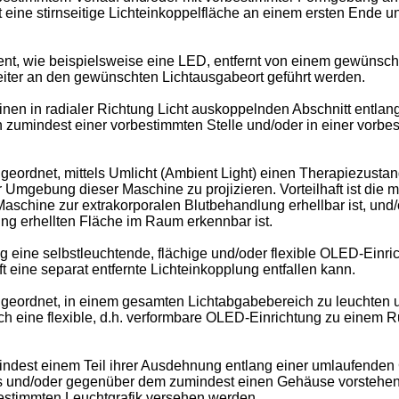
dest eine stirnseitige Lichteinkoppelfläche an einem ersten Ende 
ent, wie beispielsweise eine LED, entfernt von einem gewünsch
eiter an den gewünschten Lichtausgabeort geführt werden.
einen in radialer Richtung Licht auskoppelnden Abschnitt entlan
ht an zumindest einer vorbestimmten Stelle und/oder in einer vor
ngeordnet, mittels Umlicht (Ambient Light) einen Therapiezusta
Umgebung dieser Maschine zu projizieren. Vorteilhaft ist die mi
Maschine zur extrakorporalen Blutbehandlung erhellbar ist, und
ung erhellten Fläche im Raum erkennbar ist.
ng eine selbstleuchtende, flächige und/oder flexible OLED-Einri
ft eine separat entfernte Lichteinkopplung entfallen kann.
ngeordnet, in einem gesamten Lichtabgabebereich zu leuchten u
uch eine flexible, d.h. verformbare OLED-Einrichtung zu einem Ru
umindest einem Teil ihrer Ausdehnung entlang einer umlaufend
s und/oder gegenüber dem zumindest einen Gehäuse vorstehend
bestimmten Leuchtgrafik versehen werden.