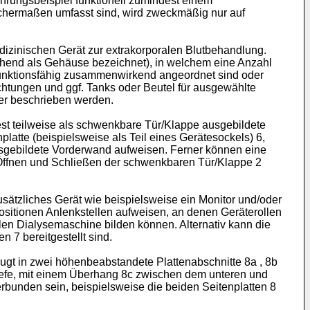
hrungsbeispiel funktionell zumindest einem
ichermaßen umfasst sind, wird zweckmäßig nur auf
edizinischen Gerät zur extrakorporalen Blutbehandlung.
hend als Gehäuse bezeichnet), in welchem eine Anzahl
unktionsfähig zusammenwirkend angeordnet sind oder
chtungen und ggf. Tanks oder Beutel für ausgewählte
der beschrieben werden.
st teilweise als schwenkbare Tür/Klappe ausgebildete
latte (beispielsweise als Teil eines Gerätesockels) 6,
ausgebildete Vorderwand aufweisen. Ferner können eine
n Öffnen und Schließen der schwenkbaren Tür/Klappe 2
sätzliches Gerät wie beispielsweise ein Monitor und/oder
Positionen Anlenkstellen aufweisen, an denen Geräterollen
ilen Dialysemaschine bilden können. Alternativ kann die
 7 bereitgestellt sind.
ugt in zwei höhenbeabstandete Plattenabschnitte 8a , 8b
r Tiefe, mit einem Überhang 8c zwischen dem unteren und
erbunden sein, beispielsweise die beiden Seitenplatten 8