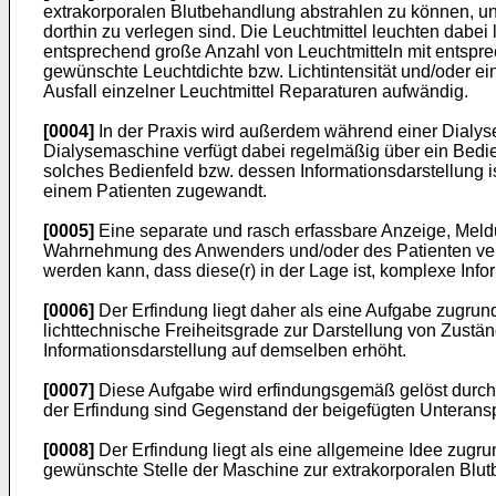
extrakorporalen Blutbehandlung abstrahlen zu können, un
dorthin zu verlegen sind. Die Leuchtmittel leuchten dabei
entsprechend große Anzahl von Leuchtmitteln mit entspr
gewünschte Leuchtdichte bzw. Lichtintensität und/oder ei
Ausfall einzelner Leuchtmittel Reparaturen aufwändig.
[0004]
In der Praxis wird außerdem während einer Dialys
Dialysemaschine verfügt dabei regelmäßig über ein Bedie
solches Bedienfeld bzw. dessen Informationsdarstellung i
einem Patienten zugewandt.
[0005]
Eine separate und rasch erfassbare Anzeige, Meld
Wahrnehmung des Anwenders und/oder des Patienten verbe
werden kann, dass diese(r) in der Lage ist, komplexe Info
[0006]
Der Erfindung liegt daher als eine Aufgabe zugrun
lichttechnische Freiheitsgrade zur Darstellung von Zust
Informationsdarstellung auf demselben erhöht.
[0007]
Diese Aufgabe wird erfindungsgemäß gelöst durch 
der Erfindung sind Gegenstand der beigefügten Unterans
[0008]
Der Erfindung liegt als eine allgemeine Idee zugru
gewünschte Stelle der Maschine zur extrakorporalen Blut