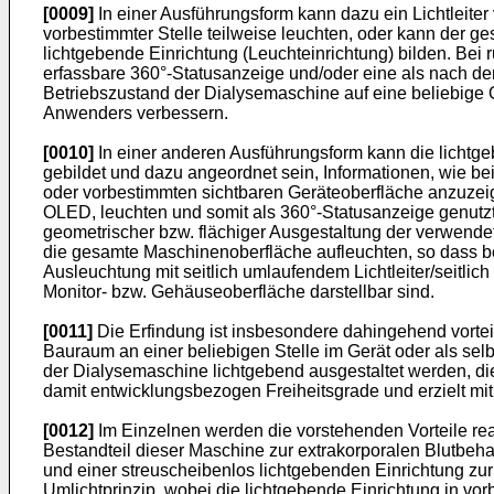
[0009]
In einer Ausführungsform kann dazu ein Lichtleiter
vorbestimmter Stelle teilweise leuchten, oder kann der g
lichtgebende Einrichtung (Leuchteinrichtung) bilden. Bei 
erfassbare 360°-Statusanzeige und/oder eine als nach de
Betriebszustand der Dialysemaschine auf eine beliebige
Anwenders verbessern.
[0010]
In einer anderen Ausführungsform kann die lichtge
gebildet und dazu angeordnet sein, Informationen, wie b
oder vorbestimmten sichtbaren Geräteoberfläche anzuzei
OLED, leuchten und somit als 360°-Statusanzeige genutzt
geometrischer bzw. flächiger Ausgestaltung der verwendet
die gesamte Maschinenoberfläche aufleuchten, so dass be
Ausleuchtung mit seitlich umlaufendem Lichtleiter/seitlic
Monitor- bzw. Gehäuseoberfläche darstellbar sind.
[0011]
Die Erfindung ist insbesondere dahingehend vorteil
Bauraum an einer beliebigen Stelle im Gerät oder als se
der Dialysemaschine lichtgebend ausgestaltet werden, di
damit entwicklungsbezogen Freiheitsgrade und erzielt mi
[0012]
Im Einzelnen werden die vorstehenden Vorteile rea
Bestandteil dieser Maschine zur extrakorporalen Blutbe
und einer streuscheibenlos lichtgebenden Einrichtung zu
Umlichtprinzip, wobei die lichtgebende Einrichtung in 