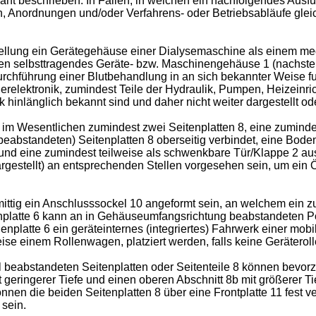
t beschrieben. In Fällen, in welchen ein nachfolgendes Ausfü
n, Anordnungen und/oder Verfahrens- oder Betriebsabläufe gle
rstellung ein Gerätegehäuse einer Dialysemaschine als einem m
hen selbsttragendes Geräte- bzw. Maschinengehäuse 1 (nachste
chführung einer Blutbehandlung in an sich bekannter Weise f
relektronik, zumindest Teile der Hydraulik, Pumpen, Heizeinri
k hinlänglich bekannt sind und daher nicht weiter dargestellt o
m Wesentlichen zumindest zwei Seitenplatten 8, eine zuminde
eabstandeten) Seitenplatten 8 oberseitig verbindet, eine Bodenp
, und eine zumindest teilweise als schwenkbare Tür/Klappe 2 
argestellt) an entsprechenden Stellen vorgesehen sein, um ei
ittig ein Anschlusssockel 10 angeformt sein, an welchem ein zu
odenplatte 6 kann an in Gehäuseumfangsrichtung beabstandeten 
nplatte 6 ein geräteinternes (integriertes) Fahrwerk einer mob
e einem Rollenwagen, platziert werden, falls keine Geräterollen
l beabstandeten Seitenplatten oder Seitenteile 8 können bevorz
mit geringerer Tiefe und einen oberen Abschnitt 8b mit größere
nnen die beiden Seitenplatten 8 über eine Frontplatte 11 fest v
 sein.