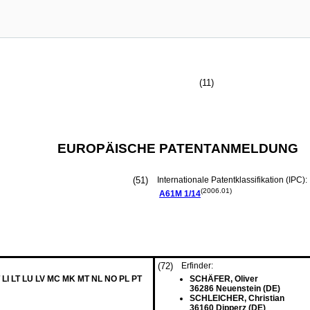
(11)
EUROPÄISCHE PATENTANMELDUNG
(51)
Internationale Patentklassifikation (IPC):
(2006.01)
A61M
1/14
(72)
Erfinder:
 LI LT LU LV MC MK MT NL NO PL PT
SCHÄFER, Oliver
36286 Neuenstein (DE)
SCHLEICHER, Christian
36160 Dipperz (DE)