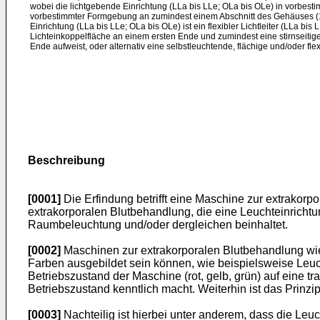
wobei die lichtgebende Einrichtung (LLa bis LLe; OLa bis OLe) in vorbest
vorbestimmter Formgebung an zumindest einem Abschnitt des Gehäuses (1)
Einrichtung (LLa bis LLe; OLa bis OLe) ist ein flexibler Lichtleiter (LLa bis 
Lichteinkoppelfläche an einem ersten Ende und zumindest eine stirnseiti
Ende aufweist, oder alternativ eine selbstleuchtende, flächige und/oder fl
Beschreibung
[0001]
Die Erfindung betrifft eine Maschine zur extrakorp
extrakorporalen Blutbehandlung, die eine Leuchteinrichtu
Raumbeleuchtung und/oder dergleichen beinhaltet.
[0002]
Maschinen zur extrakorporalen Blutbehandlung wie
Farben ausgebildet sein können, wie beispielsweise Leu
Betriebszustand der Maschine (rot, gelb, grün) auf eine 
Betriebszustand kenntlich macht. Weiterhin ist das Prin
[0003]
Nachteilig ist hierbei unter anderem, dass die Leu