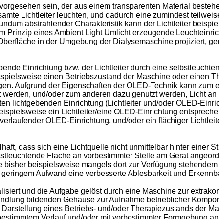
 vorgesehen sein, der aus einem transparenten Material bestehen
esamte Lichtleiter leuchten, und dadurch eine zumindest teilwe
rundum abstrahlender Charakteristik kann der Lichtleiter beispi
m Prinzip eines Ambient Light Umlicht erzeugende Leuchteinri
 Oberfläche in der Umgebung der Dialysemaschine projiziert, 
bende Einrichtung bzw. der Lichtleiter durch eine selbstleuch
eispielsweise einen Betriebszustand der Maschine oder einen Th
gen. Aufgrund der Eigenschaften der OLED-Technik kann zum e
 werden, und/oder zum anderen dazu genutzt werden, Licht an e
en lichtgebenden Einrichtung (Lichtleiter und/oder OLED-Einri
ispielsweise ein Lichtleiter/eine OLED-Einrichtung entspreche
h verlaufender OLED-Einrichtung, und/oder ein flächiger Lichtle
haft, dass sich eine Lichtquelle nicht unmittelbar hinter einer
lbstleuchtende Fläche an vorbestimmter Stelle am Gerät angeor
e bisher beispielsweise mangels dort zur Verfügung stehendem 
t geringem Aufwand eine verbesserte Ablesbarkeit und Erkennb
lisiert und die Aufgabe gelöst durch eine Maschine zur extrak
handlung bildenden Gehäuse zur Aufnahme betrieblicher Kompo
r Darstellung eines Betriebs- und/oder Therapiezustands der 
vorbestimmtem Verlauf und/oder mit vorbestimmter Formgebung 