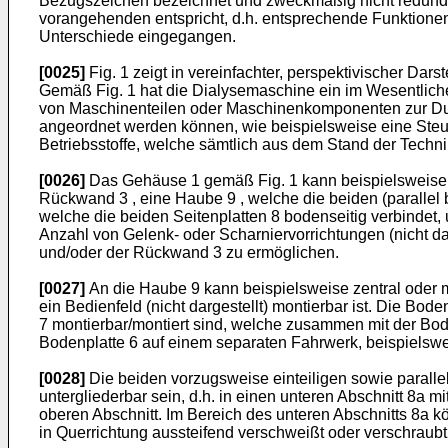
Bezugszeichen bezeichnet und zweckmäßig nicht redundan
vorangehenden entspricht, d.h. entsprechende Funktione
Unterschiede eingegangen.
[0025]
Fig. 1 zeigt in vereinfachter, perspektivischer Da
Gemäß Fig. 1 hat die Dialysemaschine ein im Wesentlic
von Maschinenteilen oder Maschinenkomponenten zur Dur
angeordnet werden können, wie beispielsweise eine Steue
Betriebsstoffe, welche sämtlich aus dem Stand der Techni
[0026]
Das Gehäuse 1 gemäß Fig. 1 kann beispielsweise i
Rückwand 3 , eine Haube 9 , welche die beiden (parallel b
welche die beiden Seitenplatten 8 bodenseitig verbindet
Anzahl von Gelenk- oder Scharniervorrichtungen (nicht d
und/oder der Rückwand 3 zu ermöglichen.
[0027]
An die Haube 9 kann beispielsweise zentral oder m
ein Bedienfeld (nicht dargestellt) montierbar ist. Die B
7 montierbar/montiert sind, welche zusammen mit der Bode
Bodenplatte 6 auf einem separaten Fahrwerk, beispielsweis
[0028]
Die beiden vorzugsweise einteiligen sowie paralle
untergliederbar sein, d.h. in einen unteren Abschnitt 8a 
oberen Abschnitt. Im Bereich des unteren Abschnitts 8a kö
in Querrichtung aussteifend verschweißt oder verschraubt