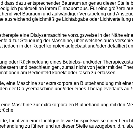
d dass dazu entsprechender Bauraum an genau dieser Stelle be
 lediglich punktuell an ihrem Einbauort aus. Für eine größere au
echend viel Bauraum und aufwändiger Verkabelung und Ansteue
ne ausreichend gleichmäßige Lichtabgabe oder Lichtverteilung ni
etherapie eine Dialysemaschine vorzugsweise in der Nähe eines
nfeld zur Steuerung der Maschine, über welches auch verschied
st jedoch in der Regel komplex aufgebaut und/oder detailliert 
ung oder Rückmeldung eines Betriebs- und/oder Therapiezusta
ssern und beschleunigen, zumal nicht von jeder mit der Ther
rmationen am Bedienfeld korrekt oder rasch zu erfassen.
de, eine Maschine zur extrakorporalen Blutbehandlung mit einer
änden der Dialysemaschine und/oder eines Therapieverlaufs auß
eine Maschine zur extrakorporalen Blutbehandlung mit den Mer
prüche.
nde, Licht von einer Lichtquelle wie beispielsweise einer Leu
behandlung zu führen und an dieser Stelle auszugeben, d.h. ab