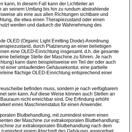
 kann, In diesem Fall kann der Lichtleiter an
ise an seinem Umfang bis hin zu rundum abstrahlende
elsweise als eine aus allen Richtungen sichtbare und
chtung, die etwa einen Therapiezustand oder einen
genutzt werden und dadurch die Wahrnehmung des
tende OLED (Organic Light Emitting Diode)-Anordnung
erapiezustand, durch Platzierung an einer beliebigen
inen eine OLED-Einrichtung insgesamt, d.h. die gesamte
ine beliebige Stelle der Maschine zu führen. Je nach
chtung) kann dann beispielsweise ein Teil der oder auch
nd einer umlaufenden Gehäusekontur, eine partielle
iter/eine flächige OLED-Einrichtung entsprechend einer
 Streuscheibe befinden muss, sondern je nach verfügbarem
dnet sein kann. Auf diese Weise können auch Stellen an
Bauraum nicht erreichbar sind. Die Erfindung erhöht
arkeit eines Maschinenstatus für einen Anwender.
orporalen Blutbehandlung, mit zumindest einem einen
nenten der Maschine zur extrakorporalen Blutbehandlung;
Maschine zur extrakorporalen Blutbehandlung nach dem
an zumindest einem Abschnitt des Gehäuses angeordnet