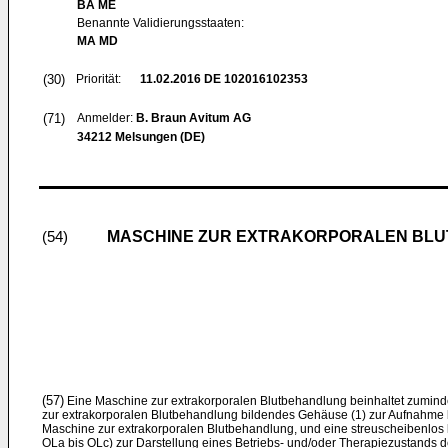
BA ME
Benannte Validierungsstaaten:
MA MD
(30)
Priorität:
11.02.2016
DE 102016102353
(71)
Anmelder:
B. Braun Avitum AG
34212 Melsungen (DE)
MASCHINE ZUR EXTRAKORPORALEN BLU
(54)
(57)
Eine Maschine zur extrakorporalen Blutbehandlung beinhaltet zuminde
zur extrakorporalen Blutbehandlung bildendes Gehäuse (1) zur Aufnahme 
Maschine zur extrakorporalen Blutbehandlung, und eine streuscheibenlos 
OLa bis OLc) zur Darstellung eines Betriebs- und/oder Therapiezustands 