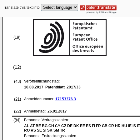
Translate this text into
(19)
(12)
(43)
Veröffentlichungstag:
16.08.2017
Patentblatt 2017/33
(21)
Anmeldenummer:
17153376.3
(22)
Anmeldetag:
26.01.2017
(84)
Benannte Vertragsstaaten:
AL AT BE BG CH CY CZ DE DK EE ES FI FR GB GR HR HU IE IS IT
RO RS SE SI SK SM TR
Benannte Erstreckungsstaaten: