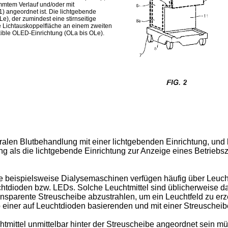
immtem Verlauf und/oder mit
 angeordnet ist. Die lichtgebende
LLe), der zumindest eine stirnseitige
ge Lichtauskoppelfläche an einem zweiten
exible OLED-Einrichtung (OLa bis OLe).
oralen Blutbehandlung mit einer lichtgebenden Einrichtung, und
ng als die lichtgebende Einrichtung zur Anzeige eines Betriebs
 beispielsweise Dialysemaschinen verfügen häufig über Leucht
chtdioden bzw. LEDs. Solche Leuchtmittel sind üblicherweise 
transparente Streuscheibe abzustrahlen, um ein Leuchtfeld zu er
zip einer auf Leuchtdioden basierenden und mit einer Streusche
chtmittel unmittelbar hinter der Streuscheibe angeordnet sein m