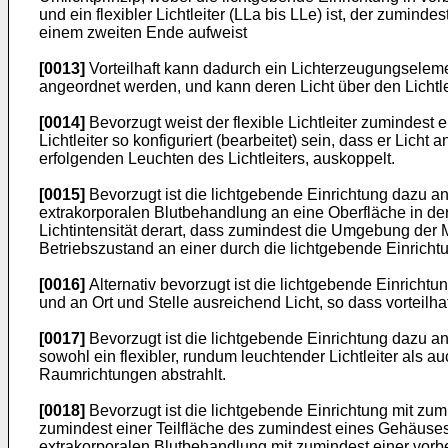
und ein flexibler Lichtleiter (LLa bis LLe) ist, der zumin
einem zweiten Ende aufweist
[0013]
Vorteilhaft kann dadurch ein Lichterzeugungselem
angeordnet werden, und kann deren Licht über den Lichtl
[0014]
Bevorzugt weist der flexible Lichtleiter zumindest 
Lichtleiter so konfiguriert (bearbeitet) sein, dass er Lic
erfolgenden Leuchten des Lichtleiters, auskoppelt.
[0015]
Bevorzugt ist die lichtgebende Einrichtung dazu a
extrakorporalen Blutbehandlung an eine Oberfläche in der 
Lichtintensität derart, dass zumindest die Umgebung der 
Betriebszustand an einer durch die lichtgebende Einricht
[0016]
Alternativ bevorzugt ist die lichtgebende Einrichtu
und an Ort und Stelle ausreichend Licht, so dass vorteilha
[0017]
Bevorzugt ist die lichtgebende Einrichtung dazu a
sowohl ein flexibler, rundum leuchtender Lichtleiter als a
Raumrichtungen abstrahlt.
[0018]
Bevorzugt ist die lichtgebende Einrichtung mit z
zumindest einer Teilfläche des zumindest eines Gehäuse
extrakorporalen Blutbehandlung mit zumindest einer vor