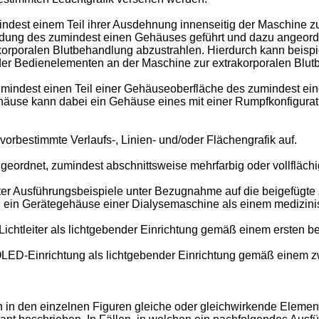
mindest einem Teil ihrer Ausdehnung innenseitig der Maschine z
dung des zumindest einen Gehäuses geführt und dazu angeordne
orporalen Blutbehandlung abzustrahlen. Hierdurch kann beispie
er Bedienelementen an der Maschine zur extrakorporalen Blutb
mindest einen Teil einer Gehäuseoberfläche des zumindest eine
äuse kann dabei ein Gehäuse eines mit einer Rumpfkonfigurati
vorbestimmte Verlaufs-, Linien- und/oder Flächengrafik auf.
geordnet, zumindest abschnittsweise mehrfarbig oder vollflächig
er Ausführungsbeispiele unter Bezugnahme auf die beigefügte 
lung ein Gerätegehäuse einer Dialysemaschine als einem medizin
Lichtleiter als lichtgebender Einrichtung gemäß einem ersten 
OLED-Einrichtung als lichtgebender Einrichtung gemäß einem z
 in den einzelnen Figuren gleiche oder gleichwirkende Eleme