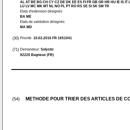
AL AT BE BG CH CY CZ DE DK EE ES FI FR GB GR HR HU IE IS IT L
LU LV MC MK MT NL NO PL PT RO RS SE SI SK SM TR
Etats d'extension désignés:
BA ME
Etats de validation désignés:
MA MD
(30)
Priorité:
10.02.2016
FR 1651041
(71)
Demandeur:
Solystic
92220 Bagneux (FR)
METHODE POUR TRIER DES ARTICLES DE C
(54)