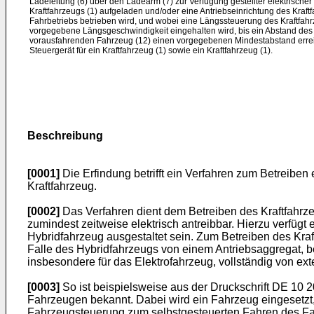
Ladeleitung (6) über den Ladearm (7) zur Verfügung gestellter elektrische
Kraftfahrzeugs (1) aufgeladen und/oder eine Antriebseinrichtung des Kraft
Fahrbetriebs betrieben wird, und wobei eine Längssteuerung des Kraftfahrze
vorgegebene Längsgeschwindigkeit eingehalten wird, bis ein Abstand des 
vorausfahrenden Fahrzeug (12) einen vorgegebenen Mindestabstand erreicht
Steuergerät für ein Kraftfahrzeug (1) sowie ein Kraftfahrzeug (1).
Beschreibung
[0001]
Die Erfindung betrifft ein Verfahren zum Betreiben e
Kraftfahrzeug.
[0002]
Das Verfahren dient dem Betreiben des Kraftfahrze
zumindest zeitweise elektrisch antreibbar. Hierzu verfügt
Hybridfahrzeug ausgestaltet sein. Zum Betreiben des Kra
Falle des Hybridfahrzeugs von einem Antriebsaggregat, b
insbesondere für das Elektrofahrzeug, vollständig von ex
[0003]
So ist beispielsweise aus der Druckschrift
DE 10 2
Fahrzeugen bekannt. Dabei wird ein Fahrzeug eingesetzt,
Fahrzeugsteuerung zum selbstgesteuerten Fahren des Fa