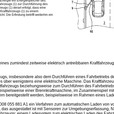
r Energie ein Energiespeicher des
fahrzeugs (1) zur Durchführung des
ugs (1) derart erfolgt, dass eine
Kraftfahrzeugs (1) zu einem
. Die Erfindung betrifft weiterhin ein
ines zumindest zeitweise elektrisch antreibbaren Kraftfahrzeugs 
ugs, insbesondere also dem Durchführen eines Fahrbetriebs des
 es über wenigstens eine elektrische Maschine. Das Kraftfahrze
ftfahrzeugs beziehungsweise zum Durchführen des Fahrbetriebs
eispielsweise einer Brennkraftmaschine, im Zusammenspiel mit 
tern bereitgestellt werden, beispielsweise im Rahmen eines La
008 055 881 A1
ein Verfahren zum automatischen Laden von voll
 das ausgestattet ist mit Sensoren zur Umgebungserfassung, N
hrzeugs; einem Ladesystem zum elektrischen Laden des Fahrz