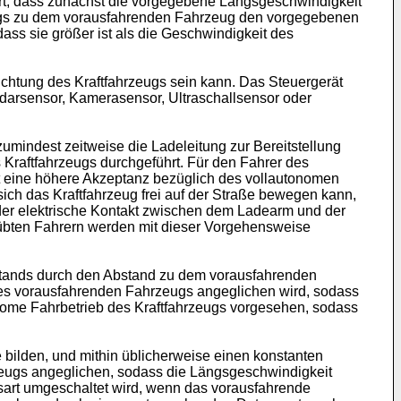
hrt, dass zunächst die vorgegebene Längsgeschwindigkeit
eugs zu dem vorausfahrenden Fahrzeug den vorgegebenen
ass sie größer ist als die Geschwindigkeit des
ichtung des Kraftfahrzeugs sein kann. Das Steuergerät
darsensor, Kamerasensor, Ultraschallsensor oder
umindest zeitweise die Ladeleitung zur Bereitstellung
s Kraftfahrzeugs durchgeführt. Für den Fahrer des
omit eine höhere Akzeptanz bezüglich des vollautonomen
sich das Kraftfahrzeug frei auf der Straße bewegen kann,
 der elektrische Kontakt zwischen dem Ladearm und der
eübten Fahrern werden mit dieser Vorgehensweise
stands durch den Abstand zu dem vorausfahrenden
 des vorausfahrenden Fahrzeugs angeglichen wird, sodass
onome Fahrbetrieb des Kraftfahrzeugs vorgesehen, sodass
 bilden, und mithin üblicherweise einen konstanten
zeugs angeglichen, sodass die Längsgeschwindigkeit
ebsart umgeschaltet wird, wenn das vorausfahrende