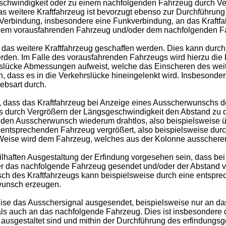
schwindigkeit oder zu einem nachfolgenden Fahrzeug durch Ver
 Das weitere Kraftfahrzeug ist bevorzugt ebenso zur Durchführ
erbindung, insbesondere eine Funkverbindung, an das Kraftfahr
d dem vorausfahrenden Fahrzeug und/oder dem nachfolgenden F
ür das weitere Kraftfahrzeug geschaffen werden. Dies kann dur
den. Im Falle des vorausfahrenden Fahrzeugs wird hierzu die 
slücke Abmessungen aufweist, welche das Einscheren des weit
, dass es in die Verkehrslücke hineingelenkt wird. Insbesondere
ebsart durch.
or, dass das Kraftfahrzeug bei Anzeige eines Ausscherwunschs 
 durch Vergrößern der Längsgeschwindigkeit den Abstand zu 
 den Ausscherwunsch wiederum drahtlos, also beispielsweise
em entsprechenden Fahrzeug vergrößert, also beispielsweise dur
 Weise wird dem Fahrzeug, welches aus der Kolonne ausschere
ilhaften Ausgestaltung der Erfindung vorgesehen sein, dass be
r das nachfolgende Fahrzeug gesendet und/oder der Abstand 
ch des Kraftfahrzeugs kann beispielsweise durch eine entspr
wunsch erzeugen.
eise das Ausschersignal ausgesendet, beispielsweise nur an d
s auch an das nachfolgende Fahrzeug. Dies ist insbesondere 
usgestaltet sind und mithin der Durchführung des erfindungsge