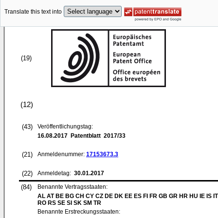
Translate this text into
(19)
(12)
(43)
Veröffentlichungstag:
16.08.2017
Patentblatt 2017/33
(21)
Anmeldenummer:
17153673.3
(22)
Anmeldetag:
30.01.2017
(84)
Benannte Vertragsstaaten:
AL AT BE BG CH CY CZ DE DK EE ES FI FR GB GR HR HU IE IS IT
RO RS SE SI SK SM TR
Benannte Erstreckungsstaaten: