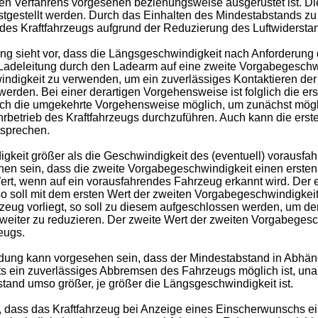
en Verfahrens vorgesehen beziehungsweise ausgerüstet ist. D
stgestellt werden. Durch das Einhalten des Mindestabstands 
des Kraftfahrzeugs aufgrund der Reduzierung des Luftwiderstan
g sieht vor, dass die Längsgeschwindigkeit nach Anforderung d
adeleitung durch den Ladearm auf eine zweite Vorgabegeschwind
windigkeit zu verwenden, um ein zuverlässiges Kontaktieren de
rden. Bei einer derartigen Vorgehensweise ist folglich die ers
auch die umgekehrte Vorgehensweise möglich, um zunächst mögl
rbetrieb des Kraftfahrzeugs durchzuführen. Auch kann die ers
sprechen.
igkeit größer als die Geschwindigkeit des (eventuell) voraus
hen sein, dass die zweite Vorgabegeschwindigkeit einen ersten
rt, wenn auf ein vorausfahrendes Fahrzeug erkannt wird. Der er
so soll mit dem ersten Wert der zweiten Vorgabegeschwindigkeit
rzeug vorliegt, so soll zu diesem aufgeschlossen werden, um d
 weiter zu reduzieren. Der zweite Wert der zweiten Vorgabegesc
eugs.
dung kann vorgesehen sein, dass der Mindestabstand in Abhäng
stets ein zuverlässiges Abbremsen des Fahrzeugs möglich ist
tand umso größer, je größer die Längsgeschwindigkeit ist.
r, dass das Kraftfahrzeug bei Anzeige eines Einscherwunschs e