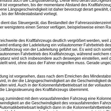
umfasst auch die Längssteuerung. Diese wird derart durchgefü
eit ist vorgesehen, bis der momentane Abstand des Kraftfahrz
bene Längsgeschwindigkeit ist daher bevorzugt derart gewählt, d
bis der Mindestabstand vorliegt.
ient das Steuergerät, das Bestandteil der Fahrerassistenzeinr
er wenigstens einen Sensor verfügen, beispielsweise einen Ra
chweite des Kraftfahrzeugs deutlich vergrößert werden, weil z
g wird entlang der Ladeleitung ein vollautonomer Fahrbetrieb de
 Kraftfahrzeug von der Ladeleitung geführt sei. Es wird sich s
vollautonomen Fahrbetrieb des Kraftfahrzeugs, während welchem 
zeptanz wird sich insbesondere auch deswegen einstellen, weil
stellt wird, ohne dass der Fahrer eingreifen muss. Gerade ung
ndung ist vorgesehen, dass nach dem Erreichen des Mindestab
wird, in der die Längsgeschwindigkeit an die Geschwindigkeit
en wird. Auch in der Kolonnenfahrtbetriebsart ist der vollaut
 die Längssteuerung des Kraftfahrzeugs übernimmt.
rzeug zumindest mit dem vorausfahrenden Fahrzeug eine Kolonne
hwindigkeit an die Geschwindigkeit des vorausfahrenden Fahr
 Automatikbetriebsart lediglich dann in die Kolonnenfahrtbetri