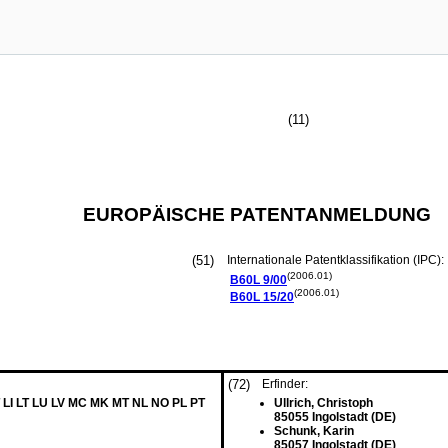
(11)
EUROPÄISCHE PATENTANMELDUNG
(51)
Internationale Patentklassifikation (IPC):
(2006.01)
B60L
9/00
(2006.01)
B60L
15/20
(72)
Erfinder:
 LI LT LU LV MC MK MT NL NO PL PT
Ullrich, Christoph
85055 Ingolstadt (DE)
Schunk, Karin
85057 Ingolstadt (DE)