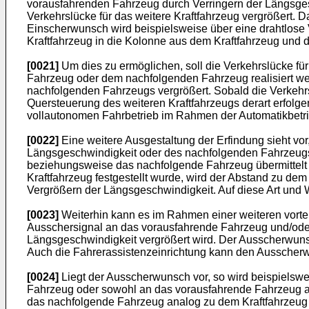
vorausfahrenden Fahrzeug durch Verringern der Längsge
Verkehrslücke für das weitere Kraftfahrzeug vergrößert.
Einscherwunsch wird beispielsweise über eine drahtlose V
Kraftfahrzeug in die Kolonne aus dem Kraftfahrzeug un
[0021]
Um dies zu ermöglichen, soll die Verkehrslücke f
Fahrzeug oder dem nachfolgenden Fahrzeug realisiert wer
nachfolgenden Fahrzeugs vergrößert. Sobald die Verkehr
Quersteuerung des weiteren Kraftfahrzeugs derart erfolgen
vollautonomen Fahrbetrieb im Rahmen der Automatikbetri
[0022]
Eine weitere Ausgestaltung der Erfindung sieht v
Längsgeschwindigkeit oder des nachfolgenden Fahrzeugs
beziehungsweise das nachfolgende Fahrzeug übermittelt
Kraftfahrzeug festgestellt wurde, wird der Abstand zu d
Vergrößern der Längsgeschwindigkeit. Auf diese Art und
[0023]
Weiterhin kann es im Rahmen einer weiteren vorte
Ausschersignal an das vorausfahrende Fahrzeug und/ode
Längsgeschwindigkeit vergrößert wird. Der Ausscherwuns
Auch die Fahrerassistenzeinrichtung kann den Ausscher
[0024]
Liegt der Ausscherwunsch vor, so wird beispielsw
Fahrzeug oder sowohl an das vorausfahrende Fahrzeug al
das nachfolgende Fahrzeug analog zu dem Kraftfahrzeug a