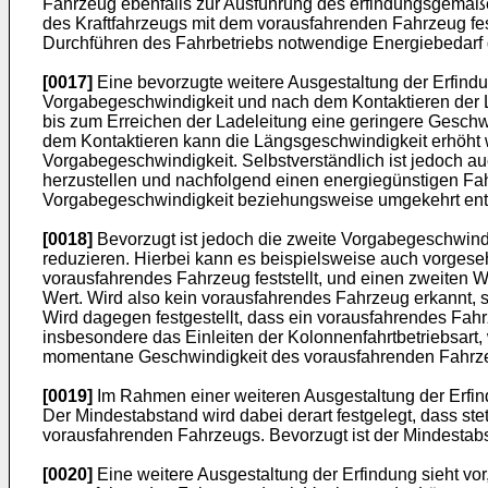
Fahrzeug ebenfalls zur Ausführung des erfindungsgemäß
des Kraftfahrzeugs mit dem vorausfahrenden Fahrzeug fe
Durchführen des Fahrbetriebs notwendige Energiebedarf 
[0017]
Eine bevorzugte weitere Ausgestaltung der Erfindun
Vorgabegeschwindigkeit und nach dem Kontaktieren der L
bis zum Erreichen der Ladeleitung eine geringere Gesch
dem Kontaktieren kann die Längsgeschwindigkeit erhöht we
Vorgabegeschwindigkeit. Selbstverständlich ist jedoch 
herzustellen und nachfolgend einen energiegünstigen Fah
Vorgabegeschwindigkeit beziehungsweise umgekehrt ent
[0018]
Bevorzugt ist jedoch die zweite Vorgabegeschwind
reduzieren. Hierbei kann es beispielsweise auch vorgese
vorausfahrendes Fahrzeug feststellt, und einen zweiten We
Wert. Wird also kein vorausfahrendes Fahrzeug erkannt, 
Wird dagegen festgestellt, dass ein vorausfahrendes Fah
insbesondere das Einleiten der Kolonnenfahrtbetriebsart,
momentane Geschwindigkeit des vorausfahrenden Fahrz
[0019]
Im Rahmen einer weiteren Ausgestaltung der Erfin
Der Mindestabstand wird dabei derart festgelegt, dass 
vorausfahrenden Fahrzeugs. Bevorzugt ist der Mindestabs
[0020]
Eine weitere Ausgestaltung der Erfindung sieht vo