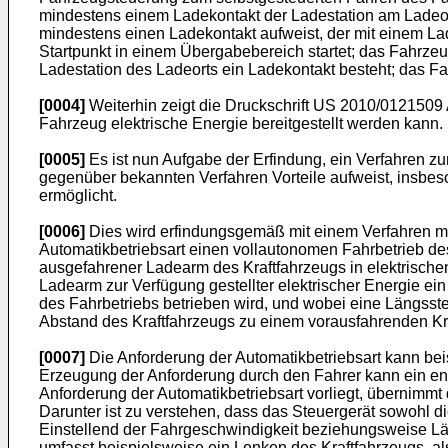
mindestens einem Ladekontakt der Ladestation am Ladeort f
mindestens einen Ladekontakt aufweist, der mit einem La
Startpunkt in einem Übergabebereich startet; das Fahrz
Ladestation des Ladeorts ein Ladekontakt besteht; das F
[0004]
Weiterhin zeigt die Druckschrift
US 2010/0121509
Fahrzeug elektrische Energie bereitgestellt werden kann.
[0005]
Es ist nun Aufgabe der Erfindung, ein Verfahren zu
gegenüber bekannten Verfahren Vorteile aufweist, insbes
ermöglicht.
[0006]
Dies wird erfindungsgemäß mit einem Verfahren mit
Automatikbetriebsart einen vollautonomen Fahrbetrieb des
ausgefahrener Ladearm des Kraftfahrzeugs in elektrischen 
Ladearm zur Verfügung gestellter elektrischer Energie ei
des Fahrbetriebs betrieben wird, und wobei eine Längsste
Abstand des Kraftfahrzeugs zu einem vorausfahrenden Kr
[0007]
Die Anforderung der Automatikbetriebsart kann bei
Erzeugung der Anforderung durch den Fahrer kann ein ent
Anforderung der Automatikbetriebsart vorliegt, übernimmt
Darunter ist zu verstehen, dass das Steuergerät sowohl 
Einstellend der Fahrgeschwindigkeit beziehungsweise Län
umfasst beispielsweise ein Lenken des Kraftfahrzeugs, a