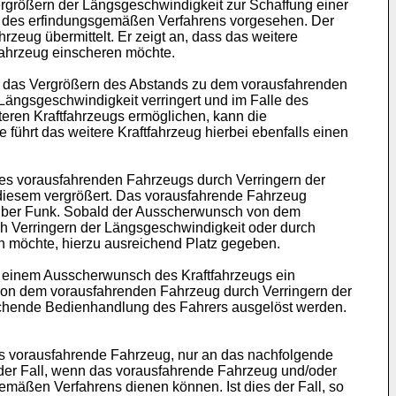
größern der Längsgeschwindigkeit zur Schaffung einer
ung des erfindungsgemäßen Verfahrens vorgesehen. Der
zeug übermittelt. Er zeigt an, dass das weitere
ahrzeug einscheren möchte.
ch das Vergrößern des Abstands zu dem vorausfahrenden
Längsgeschwindigkeit verringert und im Falle des
eren Kraftfahrzeugs ermöglichen, kann die
 führt das weitere Kraftfahrzeug hierbei ebenfalls einen
des vorausfahrenden Fahrzeugs durch Verringern der
diesem vergrößert. Das vorausfahrende Fahrzeug
 über Funk. Sobald der Ausscherwunsch von dem
ch Verringern der Längsgeschwindigkeit oder durch
n möchte, hierzu ausreichend Platz gegeben.
i einem Ausscherwunsch des Kraftfahrzeugs ein
von dem vorausfahrenden Fahrzeug durch Verringern der
echende Bedienhandlung des Fahrers ausgelöst werden.
as vorausfahrende Fahrzeug, nur an das nachfolgende
der Fall, wenn das vorausfahrende Fahrzeug und/oder
mäßen Verfahrens dienen können. Ist dies der Fall, so