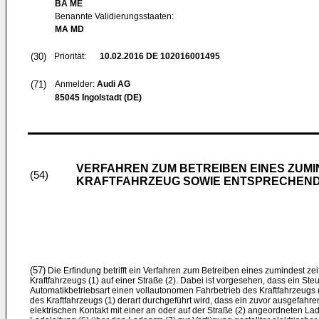
BA ME
Benannte Validierungsstaaten:
MA MD
(30)
Priorität:
10.02.2016
DE 102016001495
(71)
Anmelder:
Audi AG
85045 Ingolstadt (DE)
VERFAHREN ZUM BETREIBEN EINES ZUMI
(54)
KRAFTFAHRZEUG SOWIE ENTSPRECHEN
(57)
Die Erfindung betrifft ein Verfahren zum Betreiben eines zumindest zei
Kraftfahrzeugs (1) auf einer Straße (2). Dabei ist vorgesehen, dass ein St
Automatikbetriebsart einen vollautonomen Fahrbetrieb des Kraftfahrzeugs 
des Kraftfahrzeugs (1) derart durchgeführt wird, dass ein zuvor ausgefahre
elektrischen Kontakt mit einer an oder auf der Straße (2) angeordneten Ladel