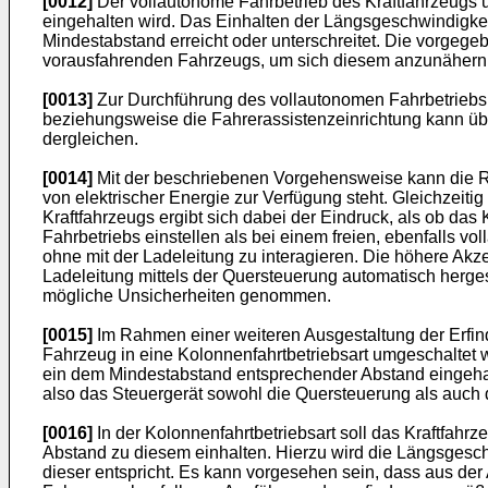
[0012]
Der vollautonome Fahrbetrieb des Kraftfahrzeugs 
eingehalten wird. Das Einhalten der Längsgeschwindigk
Mindestabstand erreicht oder unterschreitet. Die vorgege
vorausfahrenden Fahrzeugs, um sich diesem anzunähern, 
[0013]
Zur Durchführung des vollautonomen Fahrbetriebs d
beziehungsweise die Fahrerassistenzeinrichtung kann üb
dergleichen.
[0014]
Mit der beschriebenen Vorgehensweise kann die Rei
von elektrischer Energie zur Verfügung steht. Gleichzeiti
Kraftfahrzeugs ergibt sich dabei der Eindruck, als ob das
Fahrbetriebs einstellen als bei einem freien, ebenfalls 
ohne mit der Ladeleitung zu interagieren. Die höhere Ak
Ladeleitung mittels der Quersteuerung automatisch herge
mögliche Unsicherheiten genommen.
[0015]
Im Rahmen einer weiteren Ausgestaltung der Erfi
Fahrzeug in eine Kolonnenfahrtbetriebsart umgeschaltet 
ein dem Mindestabstand entsprechender Abstand eingehalt
also das Steuergerät sowohl die Quersteuerung als auch
[0016]
In der Kolonnenfahrtbetriebsart soll das Kraftfah
Abstand zu diesem einhalten. Hierzu wird die Längsgesc
dieser entspricht. Es kann vorgesehen sein, dass aus der