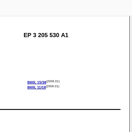
EP 3 205 530 A1
(2006.01)
B60L
15/38
(2006.01)
B60L
11/18