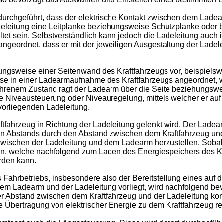
durchgeführt, dass der elektrische Kontakt zwischen dem Ladear
Ladeleitung eine Leitplanke beziehungsweise Schutzplanke oder b
tet sein. Selbstverständlich kann jedoch die Ladeleitung auch 
angeordnet, dass er mit der jeweiligen Ausgestaltung der Ladel
ngsweise einer Seitenwand des Kraftfahrzeugs vor, beispielswei
e in einer Ladearmaufnahme des Kraftfahrzeugs angeordnet, w
efahrenem Zustand ragt der Ladearm über die Seite beziehungswe
e Niveausteuerung oder Niveauregelung, mittels welcher er auf 
orliegenden Ladeleitung.
ftfahrzeug in Richtung der Ladeleitung gelenkt wird. Der Ladea
ten Abstands durch den Abstand zwischen dem Kraftfahrzeug und
zwischen der Ladeleitung und dem Ladearm herzustellen. Sobald 
den, welche nachfolgend zum Laden des Energiespeichers des K
rden kann.
 Fahrbetriebs, insbesondere also der Bereitstellung eines auf d
m Ladearm und der Ladeleitung vorliegt, wird nachfolgend bev
er Abstand zwischen dem Kraftfahrzeug und der Ladeleitung konst
 Übertragung von elektrischer Energie zu dem Kraftfahrzeug rea