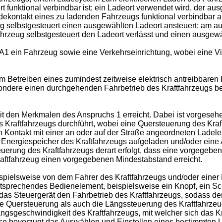
unktional verbindbar ist; ein Ladeort verwendet wird, der ausge
dekontakt eines zu ladenden Fahrzeugs funktional verbindbar au
eug selbstgesteuert einen ausgewählten Ladeort ansteuert; am
ahrzeug selbstgesteuert den Ladeort verlässt und einen ausge
 A1
ein Fahrzeug sowie eine Verkehrseinrichtung, wobei eine Vie
m Betreiben eines zumindest zeitweise elektrisch antreibbaren
ondere einen durchgehenden Fahrbetrieb des Kraftfahrzeugs be
 den Merkmalen des Anspruchs 1 erreicht. Dabei ist vorgesehe
 Kraftfahrzeugs durchführt, wobei eine Quersteuerung des Kraft
Kontakt mit einer an oder auf der Straße angeordneten Ladeleit
n Energiespeicher des Kraftfahrzeugs aufgeladen und/oder eine 
uerung des Kraftfahrzeugs derart erfolgt, dass eine vorgegebe
aftfahrzeug einen vorgegebenen Mindestabstand erreicht.
spielsweise von dem Fahrer des Kraftfahrzeugs und/oder einer 
sprechendes Bedienelement, beispielsweise ein Knopf, ein Sch
 das Steuergerät den Fahrbetrieb des Kraftfahrzeugs, sodass de
die Quersteuerung als auch die Längssteuerung des Kraftfahrz
gsgeschwindigkeit des Kraftfahrzeugs, mit welcher sich das Kr
lso bevorzugt das Auswählen und Einstellen eines bestimmten 